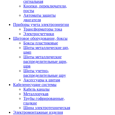
сигнальная
Кнопки, переключатели,
посты
Автоматы защиты
двигателя
Приборы учета электроэнергии
Трансформаторы тока
Электросчетчики
Щитовое оборудование, боксы
Боксы пластиковые
Щиты металлические щп,
щмп
Щиты металлические
распределительные щрн,
щрв
Щиты учетно-
распределительные щру
Аксессуары к щитам
Кабеленесущие системы
Кабель каналы
Металлорукав
Трубы гофрированные,
гладкие
Шина электротехническая
Электромонтажные изделия