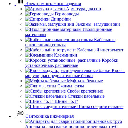
Электромонтажные изделия
Арматура для сип
Гермовводы
Динрейки
Зажимы, заглушки зни
Изоляционные
материалы
Кабельные
наконечники,гильзы
Кабельный инструмент
Клеммники
Коробки
установочные, распаячные
Кросс-
модули, распределительные блоки
Муфты кабельные
Сжимы, сизы
Скобы крепежные
Стяжки кабельные
Шины "o, l"
Шины соединительные
Сантехника инженерная
Аппараты для сварки полипропиленовых труб