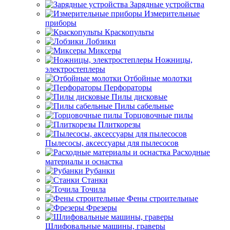
Зарядные устройства
Измерительные
приборы
Краскопульты
Лобзики
Миксеры
Ножницы,
электростеплеры
Отбойные молотки
Перфораторы
Пилы дисковые
Пилы сабельные
Торцовочные пилы
Плиткорезы
Пылесосы, аксессуары для пылесосов
Расходные
материалы и оснастка
Рубанки
Станки
Точила
Фены строительные
Фрезеры
Шлифовальные машины, граверы