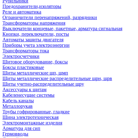
Рубильники
Предохранители,изоляторы
Реле и автоматика
Ограничители перенапряжений, разрядники
Трансформаторы напряжения
Выключатели концевые, пакетные, арматура сигнальная
Кнопки, переключатели, посты
Автоматы защиты двигателя
Приборы учета электроэнергии
Трансформаторы тока
Электросчетчики
Щитовое оборудование, боксы
Боксы пластиковые
Щиты металлические щп, щмп
Щиты металлические распределительные щрн, щрв
Щиты учетно-распределительные щру
Аксессуары к щитам
Кабеленесущие системы
Кабель каналы
Металлорукав
Трубы гофрированные, гладкие
Шина электротехническая
Электромонтажные изделия
Арматура для сип
Гермовводы