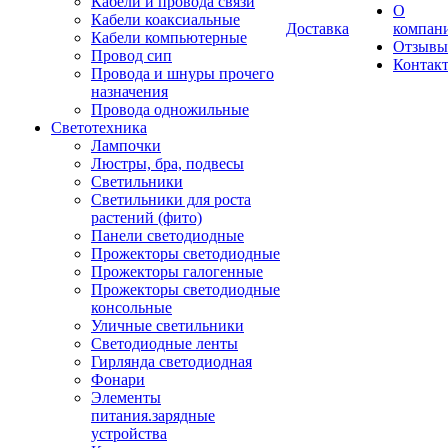
Кабели и провода связи
О
Кабели коаксиальные
Доставка
компан
Кабели компьютерные
Отзывы
Провод сип
Контак
Провода и шнуры прочего
назначения
Провода одножильные
Светотехника
Лампочки
Люстры, бра, подвесы
Светильники
Светильники для роста
растений (фито)
Панели светодиодные
Прожекторы светодиодные
Прожекторы галогенные
Прожекторы светодиодные
консольные
Уличные светильники
Светодиодные ленты
Гирлянда светодиодная
Фонари
Элементы
питания.зарядные
устройства