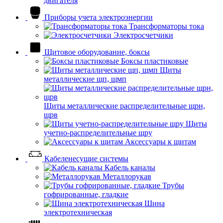
двигателя
Приборы учета электроэнергии
Трансформаторы тока
Электросчетчики
Щитовое оборудование, боксы
Боксы пластиковые
Щиты
металлические щп, щмп
Щиты металлические распределительные щрн,
щрв
Щиты
учетно-распределительные щру
Аксессуары к щитам
Кабеленесущие системы
Кабель каналы
Металлорукав
Трубы
гофрированные, гладкие
Шина
электротехническая