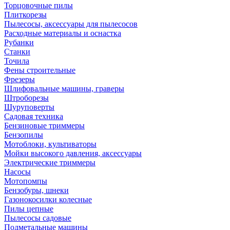
Торцовочные пилы
Плиткорезы
Пылесосы, аксессуары для пылесосов
Расходные материалы и оснастка
Рубанки
Станки
Точила
Фены строительные
Фрезеры
Шлифовальные машины, граверы
Штроборезы
Шуруповерты
Садовая техника
Бензиновые триммеры
Бензопилы
Мотоблоки, культиваторы
Мойки высокого давления, аксессуары
Электрические триммеры
Насосы
Мотопомпы
Бензобуры, шнеки
Газонокосилки колесные
Пилы цепные
Пылесосы садовые
Подметальные машины