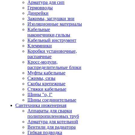
Арматура для сип
Гермовводы
Динрейки
Зажимы, заглушки зни
Изоляционные материалы
Кабельные
наконечники,гильзы
Кабельный инструмент
Клеммники
Коробки установочные,
распаячные
Кросс-модули,
распределительные блоки
Муфты кабельные
Сжимы, сизы
Скобы крепежные
Стяжки кабельные
Шины "o, l"
Шины соединительные
Сантехника инженерная
Аппараты для сварки
полипропиленовых труб
Арматура для котельной
Вентили для радиатора
Гибкая подводка