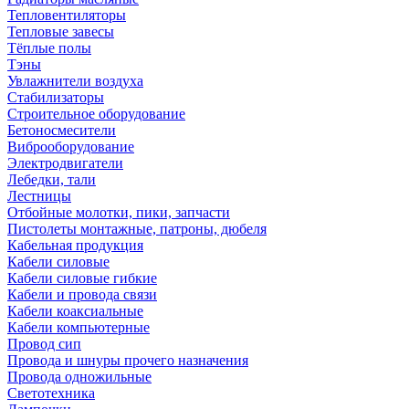
Тепловентиляторы
Тепловые завесы
Тёплые полы
Тэны
Увлажнители воздуха
Стабилизаторы
Строительное оборудование
Бетоносмесители
Виброоборудование
Электродвигатели
Лебедки, тали
Лестницы
Отбойные молотки, пики, запчасти
Пистолеты монтажные, патроны, дюбеля
Кабельная продукция
Кабели силовые
Кабели силовые гибкие
Кабели и провода связи
Кабели коаксиальные
Кабели компьютерные
Провод сип
Провода и шнуры прочего назначения
Провода одножильные
Светотехника