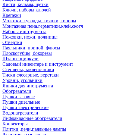
Кисти, кельмы, щётки
Ключи, наборы ключей
Крепежи
Молотки, кувалды, киянки, топоры
Монтажная пена,герметики,клей,скотч
Наборы инструмента
Ножовки, ножи, ножницы
Отвертки
Паяльники, припой, флюсы
Плоскогубцы, бокорезы
Штангенциркули
Садовый инвентарь и инструмент
Степлеры, заклепочники
Тиски слесарные, верстаки
Уровни, угольники
Ящики для инструмента
Обогреватели
Пушки газовые
Пушки дизельные
Пушки электрические
Водонагреватели
Инфракрасные обогреватели
Конвекторы
Плитки ,печи,паяльные лампы
Радиаторы масляные