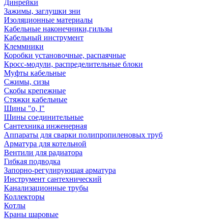
Динрейки
Зажимы, заглушки зни
Изоляционные материалы
Кабельные наконечники,гильзы
Кабельный инструмент
Клеммники
Коробки установочные, распаячные
Кросс-модули, распределительные блоки
Муфты кабельные
Сжимы, сизы
Скобы крепежные
Стяжки кабельные
Шины "o, l"
Шины соединительные
Сантехника инженерная
Аппараты для сварки полипропиленовых труб
Арматура для котельной
Вентили для радиатора
Гибкая подводка
Запорно-регулирующая арматура
Инструмент сантехнический
Канализационные трубы
Коллекторы
Котлы
Краны шаровые