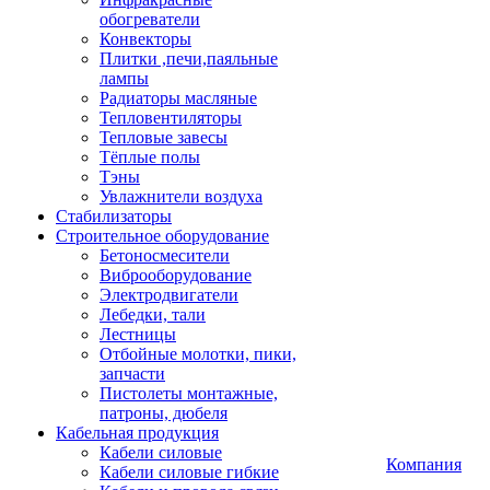
обогреватели
Конвекторы
Плитки ,печи,паяльные
лампы
Радиаторы масляные
Тепловентиляторы
Тепловые завесы
Тёплые полы
Тэны
Увлажнители воздуха
Стабилизаторы
Строительное оборудование
Бетоносмесители
Виброоборудование
Электродвигатели
Лебедки, тали
Лестницы
Отбойные молотки, пики,
запчасти
Пистолеты монтажные,
патроны, дюбеля
Кабельная продукция
Кабели силовые
Компания
Кабели силовые гибкие