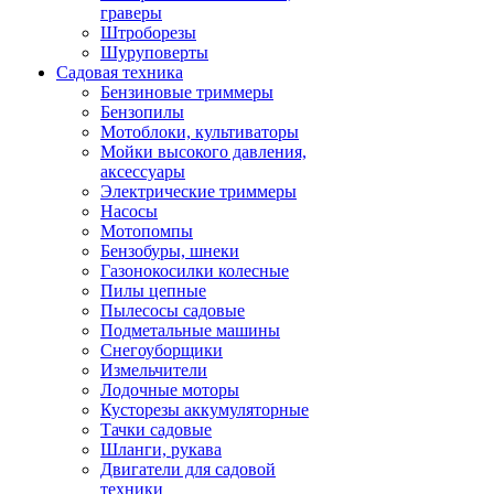
граверы
Штроборезы
Шуруповерты
Садовая техника
Бензиновые триммеры
Бензопилы
Мотоблоки, культиваторы
Мойки высокого давления,
аксессуары
Электрические триммеры
Насосы
Мотопомпы
Бензобуры, шнеки
Газонокосилки колесные
Пилы цепные
Пылесосы садовые
Подметальные машины
Снегоуборщики
Измельчители
Лодочные моторы
Кусторезы аккумуляторные
Тачки садовые
Шланги, рукава
Двигатели для садовой
техники