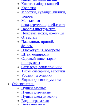
Ключи, наборы ключей
Крепежи
Молотки, кувалды, киянки,
топоры
Монтажная
пена,герметики,клей,скотч
Наборы инструмента
Ножовки, ножи, ножницы
Отвертки
Паяльники, припой,
флюсы
Плоскогубцы, бокорезы
Штангенциркули
Садовый инвентарь и
инструмент
Степлеры, заклепочники
Тиски слесарные, верстаки
Уровни, угольники
Ящики для инструмента
Обогреватели
Пушки газовые
Пушки дизельные
Пушки электрические
Водонагреватели
Инфракрасные