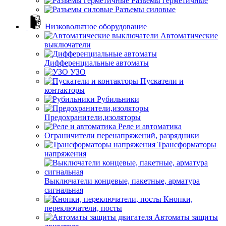
Разъемы герметичные
Разъемы силовые
Низковольтное оборудование
Автоматические
выключатели
Дифференциальные автоматы
УЗО
Пускатели и
контакторы
Рубильники
Предохранители,изоляторы
Реле и автоматика
Ограничители перенапряжений, разрядники
Трансформаторы
напряжения
Выключатели концевые, пакетные, арматура
сигнальная
Кнопки,
переключатели, посты
Автоматы защиты