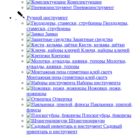
Комплектующие
Пневмоинструмент
Ручной инструмент
Гвоздодеры,
стамески, струбцины
Замки
Защитные средства
Кисти, кельмы, щётки
Ключи, наборы ключей
Крепежи
Молотки,
кувалды, киянки, топоры
Монтажная пена,герметики,клей,скотч
Наборы инструмента
Ножовки, ножи,
ножницы
Отвертки
Паяльники, припой,
флюсы
Плоскогубцы, бокорезы
Штангенциркули
Садовый
инвентарь и инструмент