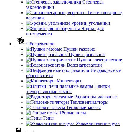
Степлеры,
заклепочники
Тиски слесарные,
верстаки
Уровни, угольники
Ящики для
инструмента
Обогреватели
Пушки газовые
Пушки дизельные
Пушки электрические
Водонагреватели
Инфракрасные
обогреватели
Конвекторы
Плитки
,печи,паяльные лампы
Радиаторы масляные
Тепловентиляторы
Тепловые завесы
Тёплые полы
Тэны
Увлажнители воздуха