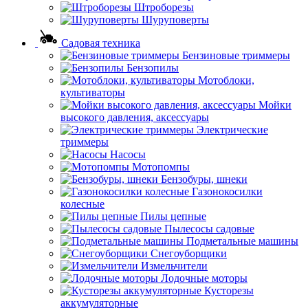
Штроборезы
Шуруповерты
Садовая техника
Бензиновые триммеры
Бензопилы
Мотоблоки,
культиваторы
Мойки
высокого давления, аксессуары
Электрические
триммеры
Насосы
Мотопомпы
Бензобуры, шнеки
Газонокосилки
колесные
Пилы цепные
Пылесосы садовые
Подметальные машины
Снегоуборщики
Измельчители
Лодочные моторы
Кусторезы
аккумуляторные