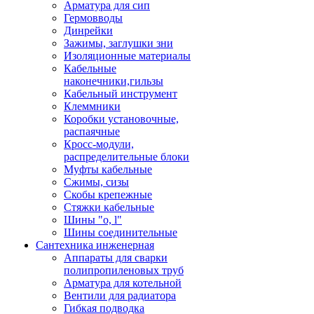
Арматура для сип
Гермовводы
Динрейки
Зажимы, заглушки зни
Изоляционные материалы
Кабельные
наконечники,гильзы
Кабельный инструмент
Клеммники
Коробки установочные,
распаячные
Кросс-модули,
распределительные блоки
Муфты кабельные
Сжимы, сизы
Скобы крепежные
Стяжки кабельные
Шины "o, l"
Шины соединительные
Сантехника инженерная
Аппараты для сварки
полипропиленовых труб
Арматура для котельной
Вентили для радиатора
Гибкая подводка