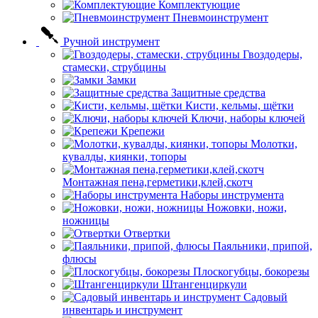
Комплектующие
Пневмоинструмент
Ручной инструмент
Гвоздодеры,
стамески, струбцины
Замки
Защитные средства
Кисти, кельмы, щётки
Ключи, наборы ключей
Крепежи
Молотки,
кувалды, киянки, топоры
Монтажная пена,герметики,клей,скотч
Наборы инструмента
Ножовки, ножи,
ножницы
Отвертки
Паяльники, припой,
флюсы
Плоскогубцы, бокорезы
Штангенциркули
Садовый
инвентарь и инструмент