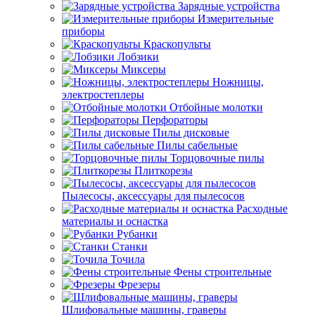
Зарядные устройства
Измерительные
приборы
Краскопульты
Лобзики
Миксеры
Ножницы,
электростеплеры
Отбойные молотки
Перфораторы
Пилы дисковые
Пилы сабельные
Торцовочные пилы
Плиткорезы
Пылесосы, аксессуары для пылесосов
Расходные
материалы и оснастка
Рубанки
Станки
Точила
Фены строительные
Фрезеры
Шлифовальные машины, граверы