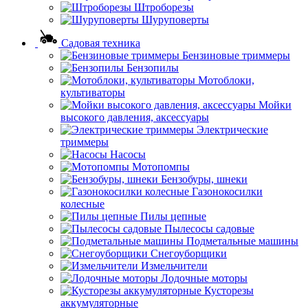
Штроборезы
Шуруповерты
Садовая техника
Бензиновые триммеры
Бензопилы
Мотоблоки,
культиваторы
Мойки
высокого давления, аксессуары
Электрические
триммеры
Насосы
Мотопомпы
Бензобуры, шнеки
Газонокосилки
колесные
Пилы цепные
Пылесосы садовые
Подметальные машины
Снегоуборщики
Измельчители
Лодочные моторы
Кусторезы
аккумуляторные