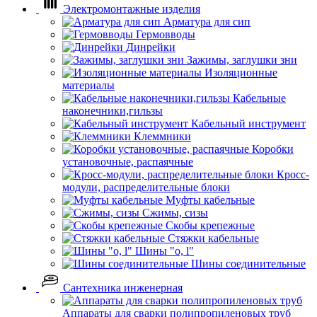
Электромонтажные изделия
Арматура для сип
Гермовводы
Динрейки
Зажимы, заглушки зни
Изоляционные
материалы
Кабельные
наконечники,гильзы
Кабельный инструмент
Клеммники
Коробки
установочные, распаячные
Кросс-
модули, распределительные блоки
Муфты кабельные
Сжимы, сизы
Скобы крепежные
Стяжки кабельные
Шины "o, l"
Шины соединительные
Сантехника инженерная
Аппараты для сварки полипропиленовых труб