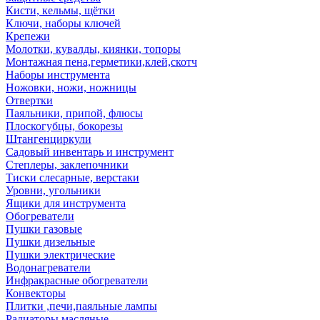
Кисти, кельмы, щётки
Ключи, наборы ключей
Крепежи
Молотки, кувалды, киянки, топоры
Монтажная пена,герметики,клей,скотч
Наборы инструмента
Ножовки, ножи, ножницы
Отвертки
Паяльники, припой, флюсы
Плоскогубцы, бокорезы
Штангенциркули
Садовый инвентарь и инструмент
Степлеры, заклепочники
Тиски слесарные, верстаки
Уровни, угольники
Ящики для инструмента
Обогреватели
Пушки газовые
Пушки дизельные
Пушки электрические
Водонагреватели
Инфракрасные обогреватели
Конвекторы
Плитки ,печи,паяльные лампы
Радиаторы масляные