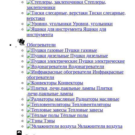
Степлеры,
заклепочники
Тиски слесарные,
верстаки
Уровни, угольники
Ящики для
инструмента
Обогреватели
Пушки газовые
Пушки дизельные
Пушки электрические
Водонагреватели
Инфракрасные
обогреватели
Конвекторы
Плитки
,печи,паяльные лампы
Радиаторы масляные
Тепловентиляторы
Тепловые завесы
Тёплые полы
Тэны
Увлажнители воздуха