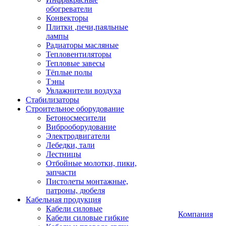
обогреватели
Конвекторы
Плитки ,печи,паяльные
лампы
Радиаторы масляные
Тепловентиляторы
Тепловые завесы
Тёплые полы
Тэны
Увлажнители воздуха
Стабилизаторы
Строительное оборудование
Бетоносмесители
Виброоборудование
Электродвигатели
Лебедки, тали
Лестницы
Отбойные молотки, пики,
запчасти
Пистолеты монтажные,
патроны, дюбеля
Кабельная продукция
Кабели силовые
Компания
Кабели силовые гибкие