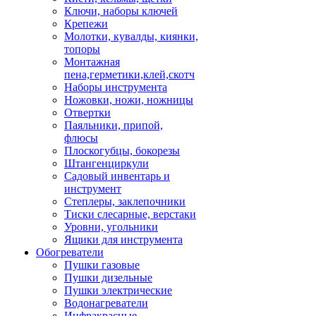
Ключи, наборы ключей
Крепежи
Молотки, кувалды, киянки,
топоры
Монтажная
пена,герметики,клей,скотч
Наборы инструмента
Ножовки, ножи, ножницы
Отвертки
Паяльники, припой,
флюсы
Плоскогубцы, бокорезы
Штангенциркули
Садовый инвентарь и
инструмент
Степлеры, заклепочники
Тиски слесарные, верстаки
Уровни, угольники
Ящики для инструмента
Обогреватели
Пушки газовые
Пушки дизельные
Пушки электрические
Водонагреватели
Инфракрасные