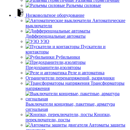
Разъемы герметичные
Разъемы силовые
Низковольтное оборудование
Автоматические
выключатели
Дифференциальные автоматы
УЗО
Пускатели и
контакторы
Рубильники
Предохранители,изоляторы
Реле и автоматика
Ограничители перенапряжений, разрядники
Трансформаторы
напряжения
Выключатели концевые, пакетные, арматура
сигнальная
Кнопки,
переключатели, посты
Автоматы защиты