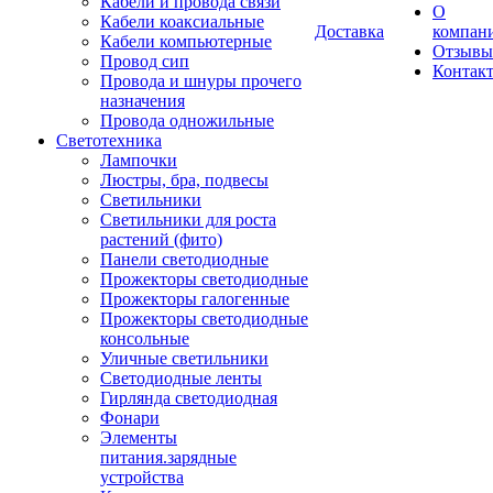
Кабели и провода связи
О
Кабели коаксиальные
Доставка
компан
Кабели компьютерные
Отзывы
Провод сип
Контак
Провода и шнуры прочего
назначения
Провода одножильные
Светотехника
Лампочки
Люстры, бра, подвесы
Светильники
Светильники для роста
растений (фито)
Панели светодиодные
Прожекторы светодиодные
Прожекторы галогенные
Прожекторы светодиодные
консольные
Уличные светильники
Светодиодные ленты
Гирлянда светодиодная
Фонари
Элементы
питания.зарядные
устройства