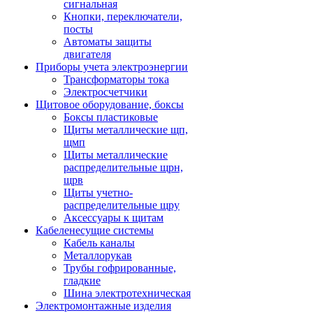
сигнальная
Кнопки, переключатели,
посты
Автоматы защиты
двигателя
Приборы учета электроэнергии
Трансформаторы тока
Электросчетчики
Щитовое оборудование, боксы
Боксы пластиковые
Щиты металлические щп,
щмп
Щиты металлические
распределительные щрн,
щрв
Щиты учетно-
распределительные щру
Аксессуары к щитам
Кабеленесущие системы
Кабель каналы
Металлорукав
Трубы гофрированные,
гладкие
Шина электротехническая
Электромонтажные изделия