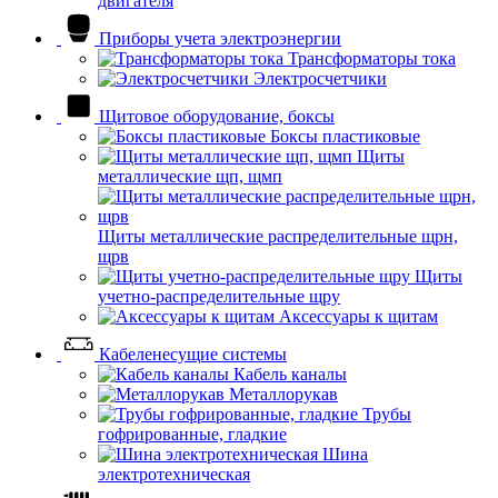
двигателя
Приборы учета электроэнергии
Трансформаторы тока
Электросчетчики
Щитовое оборудование, боксы
Боксы пластиковые
Щиты
металлические щп, щмп
Щиты металлические распределительные щрн,
щрв
Щиты
учетно-распределительные щру
Аксессуары к щитам
Кабеленесущие системы
Кабель каналы
Металлорукав
Трубы
гофрированные, гладкие
Шина
электротехническая