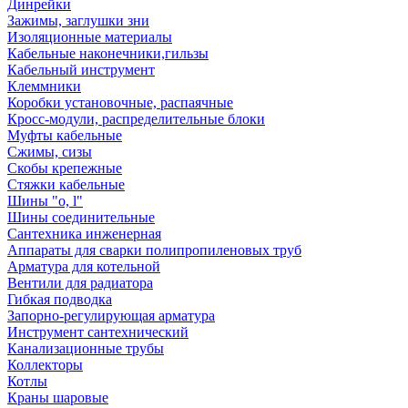
Динрейки
Зажимы, заглушки зни
Изоляционные материалы
Кабельные наконечники,гильзы
Кабельный инструмент
Клеммники
Коробки установочные, распаячные
Кросс-модули, распределительные блоки
Муфты кабельные
Сжимы, сизы
Скобы крепежные
Стяжки кабельные
Шины "o, l"
Шины соединительные
Сантехника инженерная
Аппараты для сварки полипропиленовых труб
Арматура для котельной
Вентили для радиатора
Гибкая подводка
Запорно-регулирующая арматура
Инструмент сантехнический
Канализационные трубы
Коллекторы
Котлы
Краны шаровые