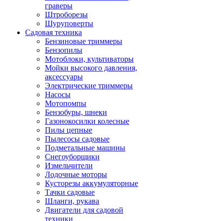
граверы
Штроборезы
Шуруповерты
Садовая техника
Бензиновые триммеры
Бензопилы
Мотоблоки, культиваторы
Мойки высокого давления,
аксессуары
Электрические триммеры
Насосы
Мотопомпы
Бензобуры, шнеки
Газонокосилки колесные
Пилы цепные
Пылесосы садовые
Подметальные машины
Снегоуборщики
Измельчители
Лодочные моторы
Кусторезы аккумуляторные
Тачки садовые
Шланги, рукава
Двигатели для садовой
техники