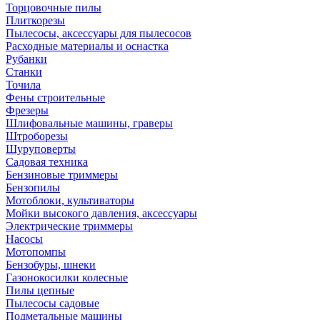
Торцовочные пилы
Плиткорезы
Пылесосы, аксессуары для пылесосов
Расходные материалы и оснастка
Рубанки
Станки
Точила
Фены строительные
Фрезеры
Шлифовальные машины, граверы
Штроборезы
Шуруповерты
Садовая техника
Бензиновые триммеры
Бензопилы
Мотоблоки, культиваторы
Мойки высокого давления, аксессуары
Электрические триммеры
Насосы
Мотопомпы
Бензобуры, шнеки
Газонокосилки колесные
Пилы цепные
Пылесосы садовые
Подметальные машины