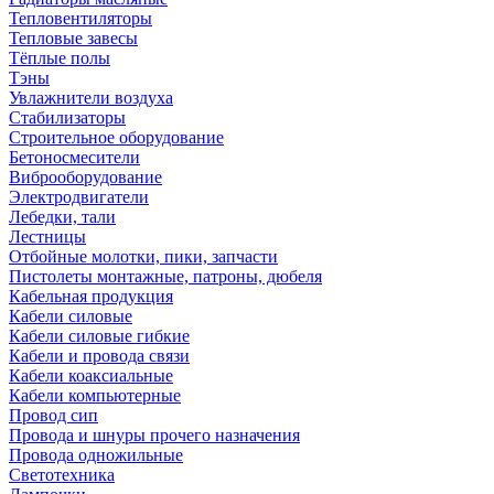
Тепловентиляторы
Тепловые завесы
Тёплые полы
Тэны
Увлажнители воздуха
Стабилизаторы
Строительное оборудование
Бетоносмесители
Виброоборудование
Электродвигатели
Лебедки, тали
Лестницы
Отбойные молотки, пики, запчасти
Пистолеты монтажные, патроны, дюбеля
Кабельная продукция
Кабели силовые
Кабели силовые гибкие
Кабели и провода связи
Кабели коаксиальные
Кабели компьютерные
Провод сип
Провода и шнуры прочего назначения
Провода одножильные
Светотехника