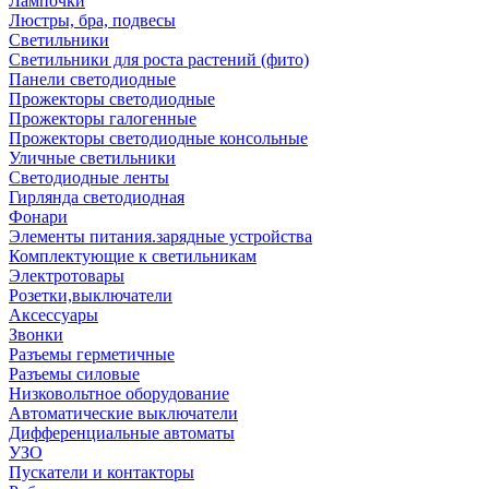
Лампочки
Люстры, бра, подвесы
Светильники
Светильники для роста растений (фито)
Панели светодиодные
Прожекторы светодиодные
Прожекторы галогенные
Прожекторы светодиодные консольные
Уличные светильники
Светодиодные ленты
Гирлянда светодиодная
Фонари
Элементы питания.зарядные устройства
Комплектующие к светильникам
Электротовары
Розетки,выключатели
Аксессуары
Звонки
Разъемы герметичные
Разъемы силовые
Низковольтное оборудование
Автоматические выключатели
Дифференциальные автоматы
УЗО
Пускатели и контакторы