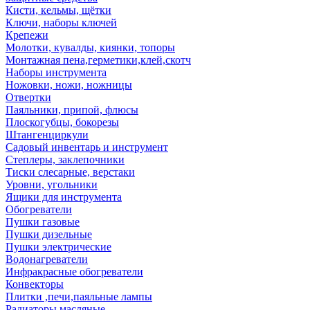
Кисти, кельмы, щётки
Ключи, наборы ключей
Крепежи
Молотки, кувалды, киянки, топоры
Монтажная пена,герметики,клей,скотч
Наборы инструмента
Ножовки, ножи, ножницы
Отвертки
Паяльники, припой, флюсы
Плоскогубцы, бокорезы
Штангенциркули
Садовый инвентарь и инструмент
Степлеры, заклепочники
Тиски слесарные, верстаки
Уровни, угольники
Ящики для инструмента
Обогреватели
Пушки газовые
Пушки дизельные
Пушки электрические
Водонагреватели
Инфракрасные обогреватели
Конвекторы
Плитки ,печи,паяльные лампы
Радиаторы масляные