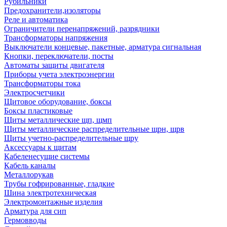
Рубильники
Предохранители,изоляторы
Реле и автоматика
Ограничители перенапряжений, разрядники
Трансформаторы напряжения
Выключатели концевые, пакетные, арматура сигнальная
Кнопки, переключатели, посты
Автоматы защиты двигателя
Приборы учета электроэнергии
Трансформаторы тока
Электросчетчики
Щитовое оборудование, боксы
Боксы пластиковые
Щиты металлические щп, щмп
Щиты металлические распределительные щрн, щрв
Щиты учетно-распределительные щру
Аксессуары к щитам
Кабеленесущие системы
Кабель каналы
Металлорукав
Трубы гофрированные, гладкие
Шина электротехническая
Электромонтажные изделия
Арматура для сип
Гермовводы