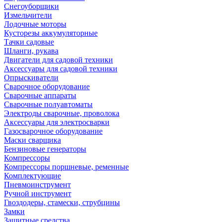
Снегоуборщики
Измельчители
Лодочные моторы
Кусторезы аккумуляторные
Тачки садовые
Шланги, рукава
Двигатели для садовой техники
Аксессуары для садовой техники
Опрыскиватели
Сварочное оборудование
Сварочные аппараты
Сварочные полуавтоматы
Электроды сварочные, проволока
Аксессуары для электросварки
Газосварочное оборудование
Маски сварщика
Бензиновые генераторы
Компрессоры
Компрессоры поршневые, ременные
Комплектующие
Пневмоинструмент
Ручной инструмент
Гвоздодеры, стамески, струбцины
Замки
Защитные средства