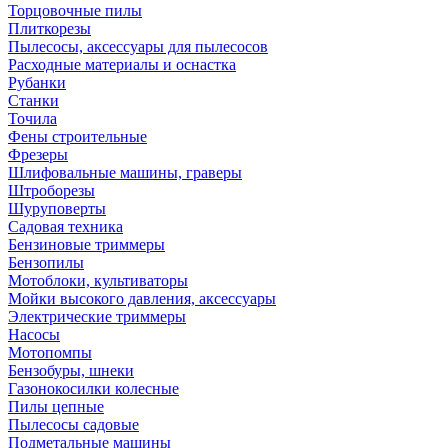
Торцовочные пилы
Плиткорезы
Пылесосы, аксессуары для пылесосов
Расходные материалы и оснастка
Рубанки
Станки
Точила
Фены строительные
Фрезеры
Шлифовальные машины, граверы
Штроборезы
Шуруповерты
Садовая техника
Бензиновые триммеры
Бензопилы
Мотоблоки, культиваторы
Мойки высокого давления, аксессуары
Электрические триммеры
Насосы
Мотопомпы
Бензобуры, шнеки
Газонокосилки колесные
Пилы цепные
Пылесосы садовые
Подметальные машины