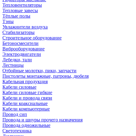
Тепловентиляторы
Тепловые завесы
Тёплые полы
Тэны
Увлажнители воздуха
Стабилизаторы
Строительное оборудование
Бетоносмесители
Виброоборудование
Электродвигатели
Лебедки, тали
Лестницы
Отбойные молотки, пики, запчасти
Пистолеты монтажные, патроны, дюбеля
Кабельная продукция
Кабели силовые
Кабели силовые гибкие
Кабели и провода связи
Кабели коаксиальные
Кабели компьютерные
Провод сип
Провода и шнуры прочего назначения
Провода одножильные
Светотехника