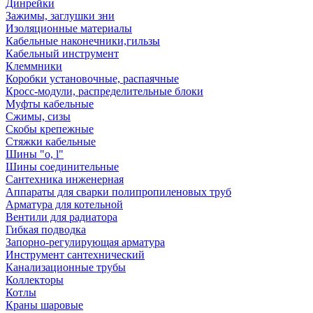
Динрейки
Зажимы, заглушки зни
Изоляционные материалы
Кабельные наконечники,гильзы
Кабельный инструмент
Клеммники
Коробки установочные, распаячные
Кросс-модули, распределительные блоки
Муфты кабельные
Сжимы, сизы
Скобы крепежные
Стяжки кабельные
Шины "o, l"
Шины соединительные
Сантехника инженерная
Аппараты для сварки полипропиленовых труб
Арматура для котельной
Вентили для радиатора
Гибкая подводка
Запорно-регулирующая арматура
Инструмент сантехнический
Канализационные трубы
Коллекторы
Котлы
Краны шаровые