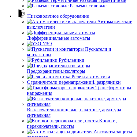
Разъемы герметичные
Разъемы силовые
Низковольтное оборудование
Автоматические
выключатели
Дифференциальные автоматы
УЗО
Пускатели и
контакторы
Рубильники
Предохранители,изоляторы
Реле и автоматика
Ограничители перенапряжений, разрядники
Трансформаторы
напряжения
Выключатели концевые, пакетные, арматура
сигнальная
Кнопки,
переключатели, посты
Автоматы защиты