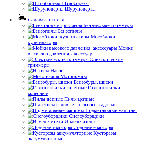
Штроборезы
Шуруповерты
Садовая техника
Бензиновые триммеры
Бензопилы
Мотоблоки,
культиваторы
Мойки
высокого давления, аксессуары
Электрические
триммеры
Насосы
Мотопомпы
Бензобуры, шнеки
Газонокосилки
колесные
Пилы цепные
Пылесосы садовые
Подметальные машины
Снегоуборщики
Измельчители
Лодочные моторы
Кусторезы
аккумуляторные