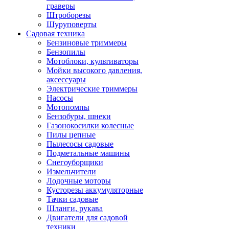
граверы
Штроборезы
Шуруповерты
Садовая техника
Бензиновые триммеры
Бензопилы
Мотоблоки, культиваторы
Мойки высокого давления,
аксессуары
Электрические триммеры
Насосы
Мотопомпы
Бензобуры, шнеки
Газонокосилки колесные
Пилы цепные
Пылесосы садовые
Подметальные машины
Снегоуборщики
Измельчители
Лодочные моторы
Кусторезы аккумуляторные
Тачки садовые
Шланги, рукава
Двигатели для садовой
техники