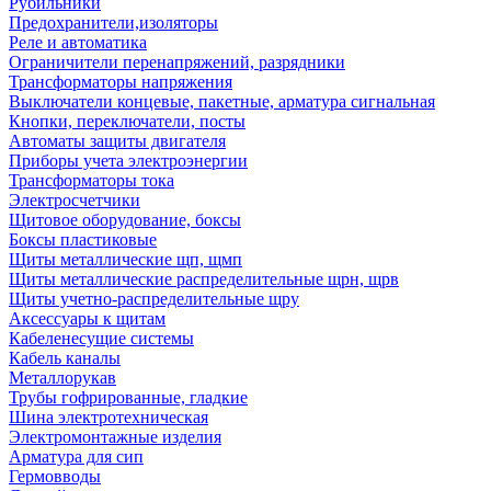
Рубильники
Предохранители,изоляторы
Реле и автоматика
Ограничители перенапряжений, разрядники
Трансформаторы напряжения
Выключатели концевые, пакетные, арматура сигнальная
Кнопки, переключатели, посты
Автоматы защиты двигателя
Приборы учета электроэнергии
Трансформаторы тока
Электросчетчики
Щитовое оборудование, боксы
Боксы пластиковые
Щиты металлические щп, щмп
Щиты металлические распределительные щрн, щрв
Щиты учетно-распределительные щру
Аксессуары к щитам
Кабеленесущие системы
Кабель каналы
Металлорукав
Трубы гофрированные, гладкие
Шина электротехническая
Электромонтажные изделия
Арматура для сип
Гермовводы