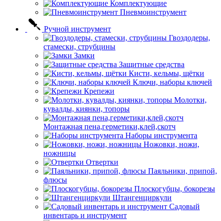
Комплектующие
Пневмоинструмент
Ручной инструмент
Гвоздодеры,
стамески, струбцины
Замки
Защитные средства
Кисти, кельмы, щётки
Ключи, наборы ключей
Крепежи
Молотки,
кувалды, киянки, топоры
Монтажная пена,герметики,клей,скотч
Наборы инструмента
Ножовки, ножи,
ножницы
Отвертки
Паяльники, припой,
флюсы
Плоскогубцы, бокорезы
Штангенциркули
Садовый
инвентарь и инструмент