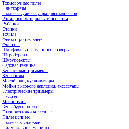
Торцовочные пилы
Плиткорезы
Пылесосы, аксессуары для пылесосов
Расходные материалы и оснастка
Рубанки
Станки
Точила
Фены строительные
Фрезеры
Шлифовальные машины, граверы
Штроборезы
Шуруповерты
Садовая техника
Бензиновые триммеры
Бензопилы
Мотоблоки, культиваторы
Мойки высокого давления, аксессуары
Электрические триммеры
Насосы
Мотопомпы
Бензобуры, шнеки
Газонокосилки колесные
Пилы цепные
Пылесосы садовые
Подметальные машины