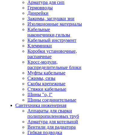
Арматура для сип
Гермовводы
Динрейки
Зажимы, заглушки зни
Изоляционные материалы
Кабельные
наконечники,гильзы
Кабельный инструмент
Клеммники
Коробки установочные,
распаячные
Кросс-модули,
распределительные блоки
Муфты кабельные
Сжимы, сизы
Скобы крепежные
Стяжки кабельные
Шины "o, l"
Шины соединительные
Сантехника инженерная
Аппараты для сварки
полипропиленовых труб
Арматура для котельной
Вентили для радиатора
Гибкая подводка