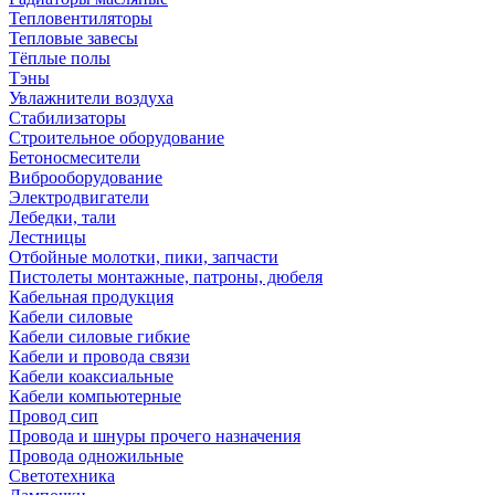
Тепловентиляторы
Тепловые завесы
Тёплые полы
Тэны
Увлажнители воздуха
Стабилизаторы
Строительное оборудование
Бетоносмесители
Виброоборудование
Электродвигатели
Лебедки, тали
Лестницы
Отбойные молотки, пики, запчасти
Пистолеты монтажные, патроны, дюбеля
Кабельная продукция
Кабели силовые
Кабели силовые гибкие
Кабели и провода связи
Кабели коаксиальные
Кабели компьютерные
Провод сип
Провода и шнуры прочего назначения
Провода одножильные
Светотехника