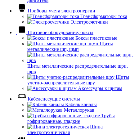
двигателя
Приборы учета электроэнергии
Трансформаторы тока
Электросчетчики
Щитовое оборудование, боксы
Боксы пластиковые
Щиты
металлические щп, щмп
Щиты металлические распределительные щрн,
щрв
Щиты
учетно-распределительные щру
Аксессуары к щитам
Кабеленесущие системы
Кабель каналы
Металлорукав
Трубы
гофрированные, гладкие
Шина
электротехническая