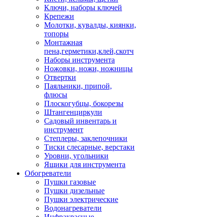
Ключи, наборы ключей
Крепежи
Молотки, кувалды, киянки,
топоры
Монтажная
пена,герметики,клей,скотч
Наборы инструмента
Ножовки, ножи, ножницы
Отвертки
Паяльники, припой,
флюсы
Плоскогубцы, бокорезы
Штангенциркули
Садовый инвентарь и
инструмент
Степлеры, заклепочники
Тиски слесарные, верстаки
Уровни, угольники
Ящики для инструмента
Обогреватели
Пушки газовые
Пушки дизельные
Пушки электрические
Водонагреватели
Инфракрасные