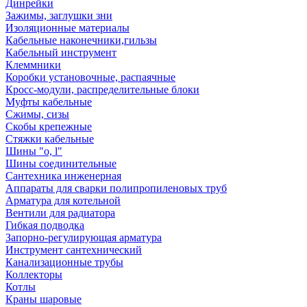
Динрейки
Зажимы, заглушки зни
Изоляционные материалы
Кабельные наконечники,гильзы
Кабельный инструмент
Клеммники
Коробки установочные, распаячные
Кросс-модули, распределительные блоки
Муфты кабельные
Сжимы, сизы
Скобы крепежные
Стяжки кабельные
Шины "o, l"
Шины соединительные
Сантехника инженерная
Аппараты для сварки полипропиленовых труб
Арматура для котельной
Вентили для радиатора
Гибкая подводка
Запорно-регулирующая арматура
Инструмент сантехнический
Канализационные трубы
Коллекторы
Котлы
Краны шаровые