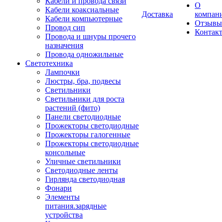
Кабели и провода связи
О
Кабели коаксиальные
Доставка
компан
Кабели компьютерные
Отзывы
Провод сип
Контак
Провода и шнуры прочего
назначения
Провода одножильные
Светотехника
Лампочки
Люстры, бра, подвесы
Светильники
Светильники для роста
растений (фито)
Панели светодиодные
Прожекторы светодиодные
Прожекторы галогенные
Прожекторы светодиодные
консольные
Уличные светильники
Светодиодные ленты
Гирлянда светодиодная
Фонари
Элементы
питания.зарядные
устройства