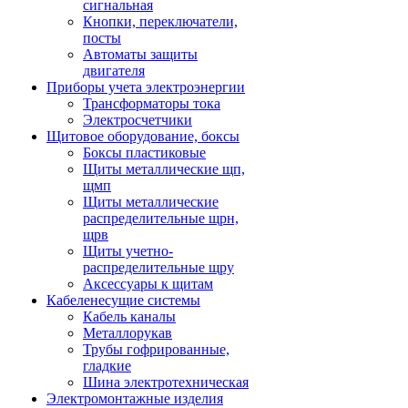
сигнальная
Кнопки, переключатели,
посты
Автоматы защиты
двигателя
Приборы учета электроэнергии
Трансформаторы тока
Электросчетчики
Щитовое оборудование, боксы
Боксы пластиковые
Щиты металлические щп,
щмп
Щиты металлические
распределительные щрн,
щрв
Щиты учетно-
распределительные щру
Аксессуары к щитам
Кабеленесущие системы
Кабель каналы
Металлорукав
Трубы гофрированные,
гладкие
Шина электротехническая
Электромонтажные изделия