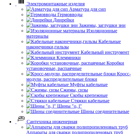
Электромонтажные изделия
Арматура для сип
Гермовводы
Динрейки
Зажимы, заглушки зни
Изоляционные
материалы
Кабельные
наконечники,гильзы
Кабельный инструмент
Клеммники
Коробки
установочные, распаячные
Кросс-
модули, распределительные блоки
Муфты кабельные
Сжимы, сизы
Скобы крепежные
Стяжки кабельные
Шины "o, l"
Шины соединительные
Сантехника инженерная
Аппараты для сварки полипропиленовых труб