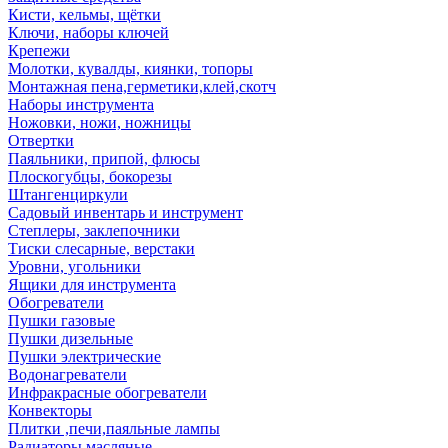
Кисти, кельмы, щётки
Ключи, наборы ключей
Крепежи
Молотки, кувалды, киянки, топоры
Монтажная пена,герметики,клей,скотч
Наборы инструмента
Ножовки, ножи, ножницы
Отвертки
Паяльники, припой, флюсы
Плоскогубцы, бокорезы
Штангенциркули
Садовый инвентарь и инструмент
Степлеры, заклепочники
Тиски слесарные, верстаки
Уровни, угольники
Ящики для инструмента
Обогреватели
Пушки газовые
Пушки дизельные
Пушки электрические
Водонагреватели
Инфракрасные обогреватели
Конвекторы
Плитки ,печи,паяльные лампы
Радиаторы масляные