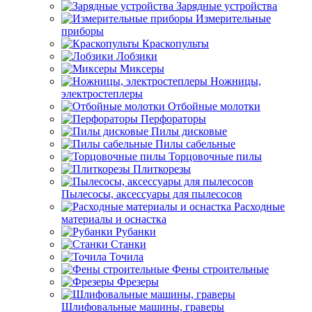
Зарядные устройства
Измерительные
приборы
Краскопульты
Лобзики
Миксеры
Ножницы,
электростеплеры
Отбойные молотки
Перфораторы
Пилы дисковые
Пилы сабельные
Торцовочные пилы
Плиткорезы
Пылесосы, аксессуары для пылесосов
Расходные
материалы и оснастка
Рубанки
Станки
Точила
Фены строительные
Фрезеры
Шлифовальные машины, граверы