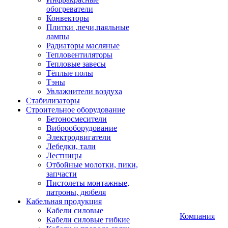
обогреватели
Конвекторы
Плитки ,печи,паяльные
лампы
Радиаторы масляные
Тепловентиляторы
Тепловые завесы
Тёплые полы
Тэны
Увлажнители воздуха
Стабилизаторы
Строительное оборудование
Бетоносмесители
Виброоборудование
Электродвигатели
Лебедки, тали
Лестницы
Отбойные молотки, пики,
запчасти
Пистолеты монтажные,
патроны, дюбеля
Кабельная продукция
Кабели силовые
Компания
Кабели силовые гибкие