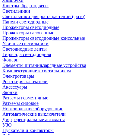
Лампочки
Люстры, бра, подвесы
Светильники
Светильники для роста растений (фито)
Панели светодиодные
Прожекторы светодиодные
Прожекторы галогенные
Прожекторы светодиодные консольные
Уличные светильники
Светодиодные ленты
Гирлянда светодиодная
Фонари
Элементы питания.зарядные устройства
Комплектующие к светильникам
Электротовары
Розетки,выключатели
Аксессуары
Звонки
Разъемы герметичные
Разъемы силовые
Низковольтное оборудование
Автоматические выключатели
Дифференциальные автоматы
УЗО
Пускатели и контакторы