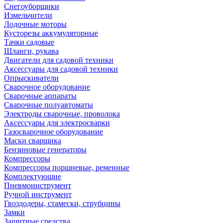
Снегоуборщики
Измельчители
Лодочные моторы
Кусторезы аккумуляторные
Тачки садовые
Шланги, рукава
Двигатели для садовой техники
Аксессуары для садовой техники
Опрыскиватели
Сварочное оборудование
Сварочные аппараты
Сварочные полуавтоматы
Электроды сварочные, проволока
Аксессуары для электросварки
Газосварочное оборудование
Маски сварщика
Бензиновые генераторы
Компрессоры
Компрессоры поршневые, ременные
Комплектующие
Пневмоинструмент
Ручной инструмент
Гвоздодеры, стамески, струбцины
Замки
Защитные средства