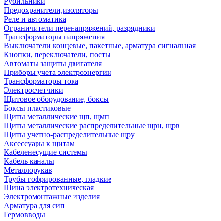
Рубильники
Предохранители,изоляторы
Реле и автоматика
Ограничители перенапряжений, разрядники
Трансформаторы напряжения
Выключатели концевые, пакетные, арматура сигнальная
Кнопки, переключатели, посты
Автоматы защиты двигателя
Приборы учета электроэнергии
Трансформаторы тока
Электросчетчики
Щитовое оборудование, боксы
Боксы пластиковые
Щиты металлические щп, щмп
Щиты металлические распределительные щрн, щрв
Щиты учетно-распределительные щру
Аксессуары к щитам
Кабеленесущие системы
Кабель каналы
Металлорукав
Трубы гофрированные, гладкие
Шина электротехническая
Электромонтажные изделия
Арматура для сип
Гермовводы