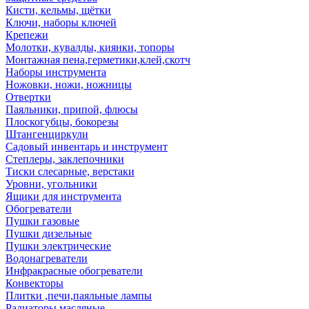
Кисти, кельмы, щётки
Ключи, наборы ключей
Крепежи
Молотки, кувалды, киянки, топоры
Монтажная пена,герметики,клей,скотч
Наборы инструмента
Ножовки, ножи, ножницы
Отвертки
Паяльники, припой, флюсы
Плоскогубцы, бокорезы
Штангенциркули
Садовый инвентарь и инструмент
Степлеры, заклепочники
Тиски слесарные, верстаки
Уровни, угольники
Ящики для инструмента
Обогреватели
Пушки газовые
Пушки дизельные
Пушки электрические
Водонагреватели
Инфракрасные обогреватели
Конвекторы
Плитки ,печи,паяльные лампы
Радиаторы масляные