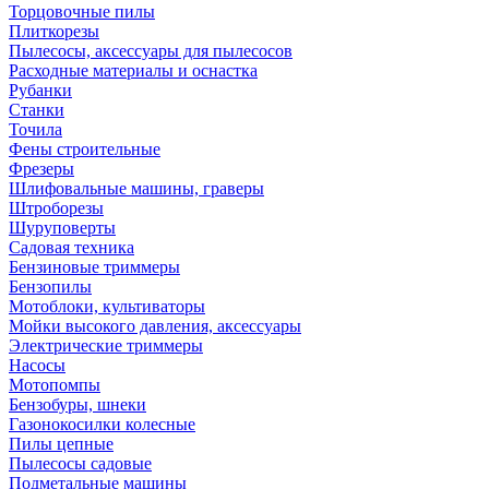
Торцовочные пилы
Плиткорезы
Пылесосы, аксессуары для пылесосов
Расходные материалы и оснастка
Рубанки
Станки
Точила
Фены строительные
Фрезеры
Шлифовальные машины, граверы
Штроборезы
Шуруповерты
Садовая техника
Бензиновые триммеры
Бензопилы
Мотоблоки, культиваторы
Мойки высокого давления, аксессуары
Электрические триммеры
Насосы
Мотопомпы
Бензобуры, шнеки
Газонокосилки колесные
Пилы цепные
Пылесосы садовые
Подметальные машины