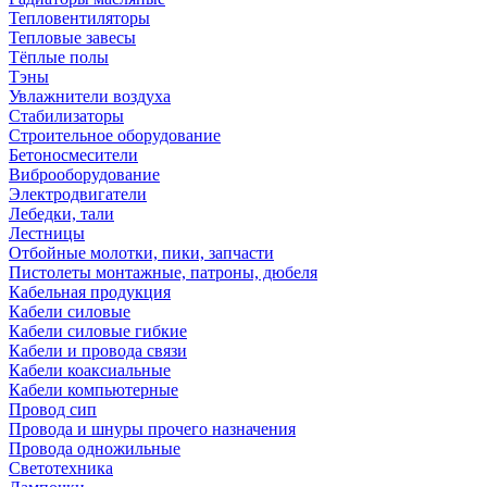
Тепловентиляторы
Тепловые завесы
Тёплые полы
Тэны
Увлажнители воздуха
Стабилизаторы
Строительное оборудование
Бетоносмесители
Виброоборудование
Электродвигатели
Лебедки, тали
Лестницы
Отбойные молотки, пики, запчасти
Пистолеты монтажные, патроны, дюбеля
Кабельная продукция
Кабели силовые
Кабели силовые гибкие
Кабели и провода связи
Кабели коаксиальные
Кабели компьютерные
Провод сип
Провода и шнуры прочего назначения
Провода одножильные
Светотехника