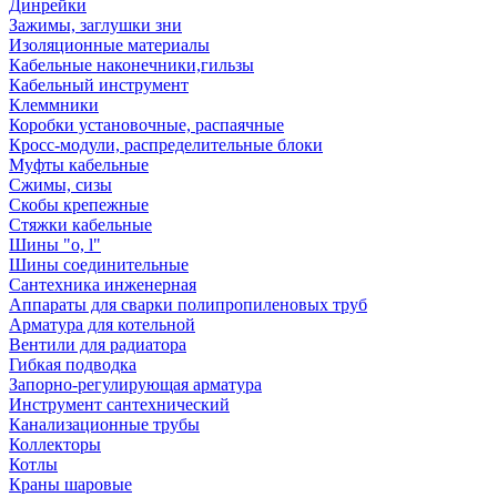
Динрейки
Зажимы, заглушки зни
Изоляционные материалы
Кабельные наконечники,гильзы
Кабельный инструмент
Клеммники
Коробки установочные, распаячные
Кросс-модули, распределительные блоки
Муфты кабельные
Сжимы, сизы
Скобы крепежные
Стяжки кабельные
Шины "o, l"
Шины соединительные
Сантехника инженерная
Аппараты для сварки полипропиленовых труб
Арматура для котельной
Вентили для радиатора
Гибкая подводка
Запорно-регулирующая арматура
Инструмент сантехнический
Канализационные трубы
Коллекторы
Котлы
Краны шаровые