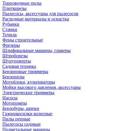
Торцовочные пилы
Плиткорезы
Пылесосы, аксессуары для пылесосов
Расходные материалы и оснастка
Рубанки
Станки
Точила
Фены строительные
Фрезеры
Шлифовальные машины, граверы
Штроборезы
Шуруповерты
Садовая техника
Бензиновые триммеры
Бензопилы
Мотоблоки, культиваторы
Мойки высокого давления, аксессуары
Электрические триммеры
Насосы
Мотопомпы
Бензобуры, шнеки
Газонокосилки колесные
Пилы цепные
Пылесосы садовые
Подметальные машины