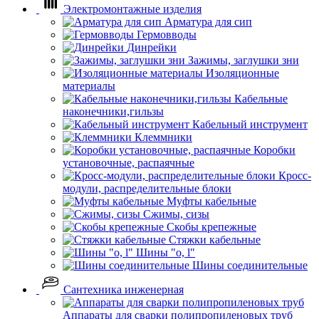
Электромонтажные изделия
Арматура для сип
Гермовводы
Динрейки
Зажимы, заглушки зни
Изоляционные
материалы
Кабельные
наконечники,гильзы
Кабельный инструмент
Клеммники
Коробки
установочные, распаячные
Кросс-
модули, распределительные блоки
Муфты кабельные
Сжимы, сизы
Скобы крепежные
Стяжки кабельные
Шины "o, l"
Шины соединительные
Сантехника инженерная
Аппараты для сварки полипропиленовых труб