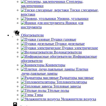
Степлеры,
заклепочники
Тиски слесарные,
верстаки
Уровни, угольники
Ящики для
инструмента
Обогреватели
Пушки газовые
Пушки дизельные
Пушки электрические
Водонагреватели
Инфракрасные
обогреватели
Конвекторы
Плитки
,печи,паяльные лампы
Радиаторы масляные
Тепловентиляторы
Тепловые завесы
Тёплые полы
Тэны
Увлажнители воздуха