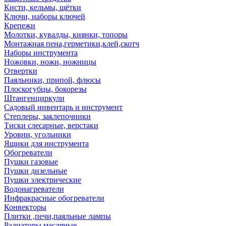
Кисти, кельмы, щётки
Ключи, наборы ключей
Крепежи
Молотки, кувалды, киянки, топоры
Монтажная пена,герметики,клей,скотч
Наборы инструмента
Ножовки, ножи, ножницы
Отвертки
Паяльники, припой, флюсы
Плоскогубцы, бокорезы
Штангенциркули
Садовый инвентарь и инструмент
Степлеры, заклепочники
Тиски слесарные, верстаки
Уровни, угольники
Ящики для инструмента
Обогреватели
Пушки газовые
Пушки дизельные
Пушки электрические
Водонагреватели
Инфракрасные обогреватели
Конвекторы
Плитки ,печи,паяльные лампы
Радиаторы масляные