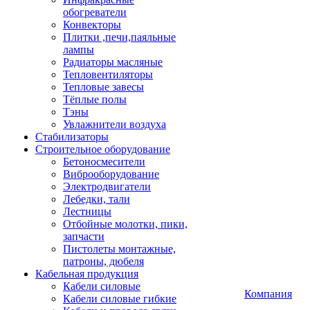
обогреватели
Конвекторы
Плитки ,печи,паяльные
лампы
Радиаторы масляные
Тепловентиляторы
Тепловые завесы
Тёплые полы
Тэны
Увлажнители воздуха
Стабилизаторы
Строительное оборудование
Бетоносмесители
Виброоборудование
Электродвигатели
Лебедки, тали
Лестницы
Отбойные молотки, пики,
запчасти
Пистолеты монтажные,
патроны, дюбеля
Кабельная продукция
Кабели силовые
Компания
Кабели силовые гибкие