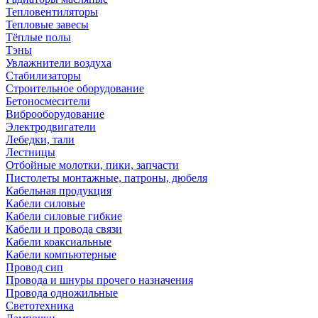
Тепловентиляторы
Тепловые завесы
Тёплые полы
Тэны
Увлажнители воздуха
Стабилизаторы
Строительное оборудование
Бетоносмесители
Виброоборудование
Электродвигатели
Лебедки, тали
Лестницы
Отбойные молотки, пики, запчасти
Пистолеты монтажные, патроны, дюбеля
Кабельная продукция
Кабели силовые
Кабели силовые гибкие
Кабели и провода связи
Кабели коаксиальные
Кабели компьютерные
Провод сип
Провода и шнуры прочего назначения
Провода одножильные
Светотехника