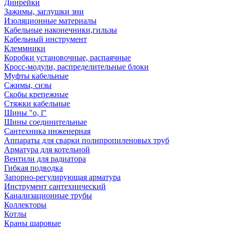
Динрейки
Зажимы, заглушки зни
Изоляционные материалы
Кабельные наконечники,гильзы
Кабельный инструмент
Клеммники
Коробки установочные, распаячные
Кросс-модули, распределительные блоки
Муфты кабельные
Сжимы, сизы
Скобы крепежные
Стяжки кабельные
Шины "o, l"
Шины соединительные
Сантехника инженерная
Аппараты для сварки полипропиленовых труб
Арматура для котельной
Вентили для радиатора
Гибкая подводка
Запорно-регулирующая арматура
Инструмент сантехнический
Канализационные трубы
Коллекторы
Котлы
Краны шаровые