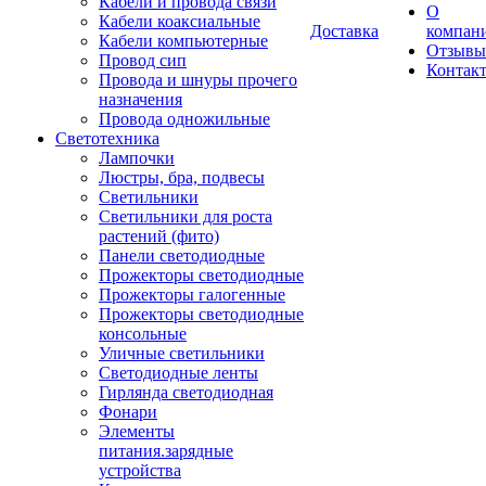
Кабели и провода связи
О
Кабели коаксиальные
Доставка
компан
Кабели компьютерные
Отзывы
Провод сип
Контак
Провода и шнуры прочего
назначения
Провода одножильные
Светотехника
Лампочки
Люстры, бра, подвесы
Светильники
Светильники для роста
растений (фито)
Панели светодиодные
Прожекторы светодиодные
Прожекторы галогенные
Прожекторы светодиодные
консольные
Уличные светильники
Светодиодные ленты
Гирлянда светодиодная
Фонари
Элементы
питания.зарядные
устройства