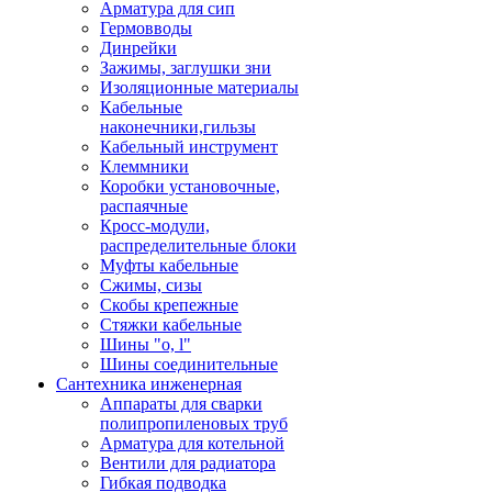
Арматура для сип
Гермовводы
Динрейки
Зажимы, заглушки зни
Изоляционные материалы
Кабельные
наконечники,гильзы
Кабельный инструмент
Клеммники
Коробки установочные,
распаячные
Кросс-модули,
распределительные блоки
Муфты кабельные
Сжимы, сизы
Скобы крепежные
Стяжки кабельные
Шины "o, l"
Шины соединительные
Сантехника инженерная
Аппараты для сварки
полипропиленовых труб
Арматура для котельной
Вентили для радиатора
Гибкая подводка