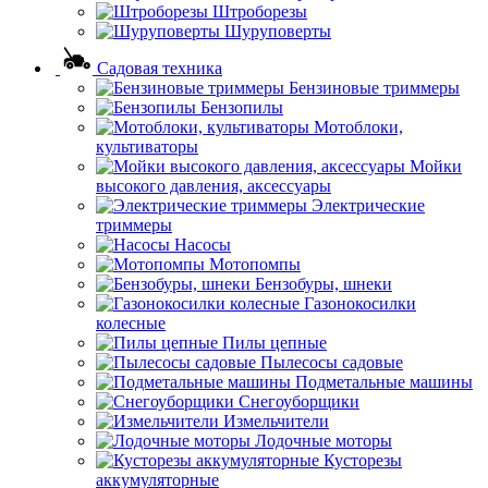
Штроборезы
Шуруповерты
Садовая техника
Бензиновые триммеры
Бензопилы
Мотоблоки,
культиваторы
Мойки
высокого давления, аксессуары
Электрические
триммеры
Насосы
Мотопомпы
Бензобуры, шнеки
Газонокосилки
колесные
Пилы цепные
Пылесосы садовые
Подметальные машины
Снегоуборщики
Измельчители
Лодочные моторы
Кусторезы
аккумуляторные