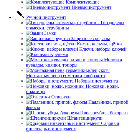
Комплектующие
Пневмоинструмент
Ручной инструмент
Гвоздодеры,
стамески, струбцины
Замки
Защитные средства
Кисти, кельмы, щётки
Ключи, наборы ключей
Крепежи
Молотки,
кувалды, киянки, топоры
Монтажная пена,герметики,клей,скотч
Наборы инструмента
Ножовки, ножи,
ножницы
Отвертки
Паяльники, припой,
флюсы
Плоскогубцы, бокорезы
Штангенциркули
Садовый
инвентарь и инструмент