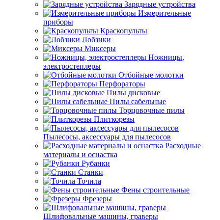
Зарядные устройства
Измерительные
приборы
Краскопульты
Лобзики
Миксеры
Ножницы,
электростеплеры
Отбойные молотки
Перфораторы
Пилы дисковые
Пилы сабельные
Торцовочные пилы
Плиткорезы
Пылесосы, аксессуары для пылесосов
Расходные
материалы и оснастка
Рубанки
Станки
Точила
Фены строительные
Фрезеры
Шлифовальные машины, граверы