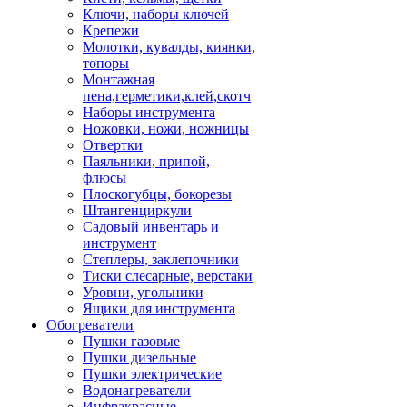
Ключи, наборы ключей
Крепежи
Молотки, кувалды, киянки,
топоры
Монтажная
пена,герметики,клей,скотч
Наборы инструмента
Ножовки, ножи, ножницы
Отвертки
Паяльники, припой,
флюсы
Плоскогубцы, бокорезы
Штангенциркули
Садовый инвентарь и
инструмент
Степлеры, заклепочники
Тиски слесарные, верстаки
Уровни, угольники
Ящики для инструмента
Обогреватели
Пушки газовые
Пушки дизельные
Пушки электрические
Водонагреватели
Инфракрасные