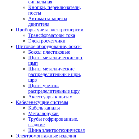
сигнальная
Кнопки, переключатели,
посты
Автоматы защиты
двигателя
Приборы учета электроэнергии
Трансформаторы тока
Электросчетчики
Щитовое оборудование, боксы
Боксы пластиковые
Щиты металлические щп,
щмп
Щиты металлические
распределительные щрн,
щрв
Щиты учетно-
распределительные щру
Аксессуары к щитам
Кабеленесущие системы
Кабель каналы
Металлорукав
Трубы гофрированные,
гладкие
Шина электротехническая
Электромонтажные изделия