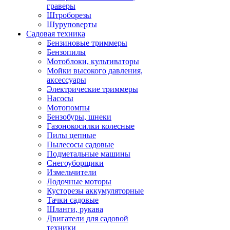
граверы
Штроборезы
Шуруповерты
Садовая техника
Бензиновые триммеры
Бензопилы
Мотоблоки, культиваторы
Мойки высокого давления,
аксессуары
Электрические триммеры
Насосы
Мотопомпы
Бензобуры, шнеки
Газонокосилки колесные
Пилы цепные
Пылесосы садовые
Подметальные машины
Снегоуборщики
Измельчители
Лодочные моторы
Кусторезы аккумуляторные
Тачки садовые
Шланги, рукава
Двигатели для садовой
техники