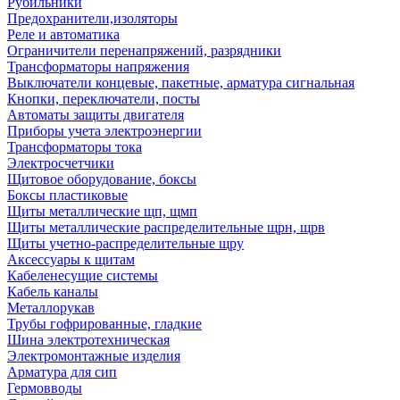
Рубильники
Предохранители,изоляторы
Реле и автоматика
Ограничители перенапряжений, разрядники
Трансформаторы напряжения
Выключатели концевые, пакетные, арматура сигнальная
Кнопки, переключатели, посты
Автоматы защиты двигателя
Приборы учета электроэнергии
Трансформаторы тока
Электросчетчики
Щитовое оборудование, боксы
Боксы пластиковые
Щиты металлические щп, щмп
Щиты металлические распределительные щрн, щрв
Щиты учетно-распределительные щру
Аксессуары к щитам
Кабеленесущие системы
Кабель каналы
Металлорукав
Трубы гофрированные, гладкие
Шина электротехническая
Электромонтажные изделия
Арматура для сип
Гермовводы