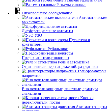
Разъемы герметичные
Разъемы силовые
Низковольтное оборудование
Автоматические
выключатели
Дифференциальные автоматы
УЗО
Пускатели и
контакторы
Рубильники
Предохранители,изоляторы
Реле и автоматика
Ограничители перенапряжений, разрядники
Трансформаторы
напряжения
Выключатели концевые, пакетные, арматура
сигнальная
Кнопки,
переключатели, посты
Автоматы защиты