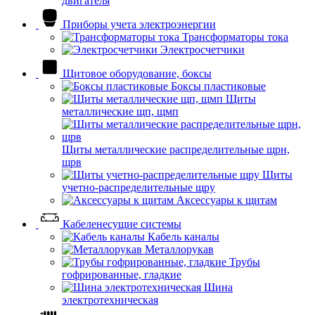
двигателя
Приборы учета электроэнергии
Трансформаторы тока
Электросчетчики
Щитовое оборудование, боксы
Боксы пластиковые
Щиты
металлические щп, щмп
Щиты металлические распределительные щрн,
щрв
Щиты
учетно-распределительные щру
Аксессуары к щитам
Кабеленесущие системы
Кабель каналы
Металлорукав
Трубы
гофрированные, гладкие
Шина
электротехническая