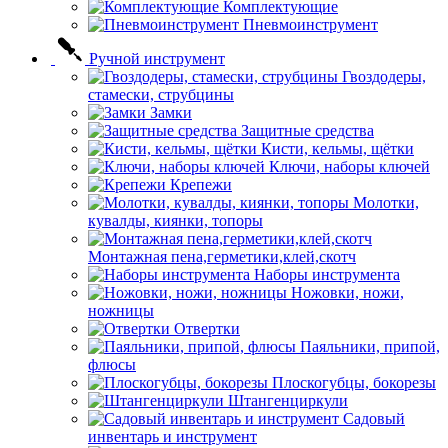
Комплектующие
Пневмоинструмент
Ручной инструмент
Гвоздодеры,
стамески, струбцины
Замки
Защитные средства
Кисти, кельмы, щётки
Ключи, наборы ключей
Крепежи
Молотки,
кувалды, киянки, топоры
Монтажная пена,герметики,клей,скотч
Наборы инструмента
Ножовки, ножи,
ножницы
Отвертки
Паяльники, припой,
флюсы
Плоскогубцы, бокорезы
Штангенциркули
Садовый
инвентарь и инструмент