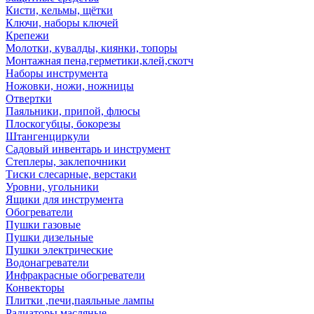
Кисти, кельмы, щётки
Ключи, наборы ключей
Крепежи
Молотки, кувалды, киянки, топоры
Монтажная пена,герметики,клей,скотч
Наборы инструмента
Ножовки, ножи, ножницы
Отвертки
Паяльники, припой, флюсы
Плоскогубцы, бокорезы
Штангенциркули
Садовый инвентарь и инструмент
Степлеры, заклепочники
Тиски слесарные, верстаки
Уровни, угольники
Ящики для инструмента
Обогреватели
Пушки газовые
Пушки дизельные
Пушки электрические
Водонагреватели
Инфракрасные обогреватели
Конвекторы
Плитки ,печи,паяльные лампы
Радиаторы масляные