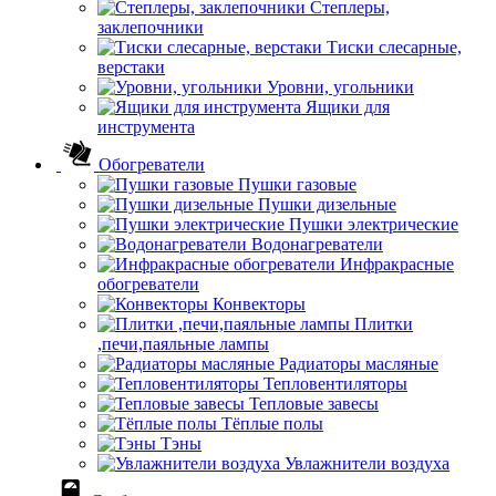
Степлеры,
заклепочники
Тиски слесарные,
верстаки
Уровни, угольники
Ящики для
инструмента
Обогреватели
Пушки газовые
Пушки дизельные
Пушки электрические
Водонагреватели
Инфракрасные
обогреватели
Конвекторы
Плитки
,печи,паяльные лампы
Радиаторы масляные
Тепловентиляторы
Тепловые завесы
Тёплые полы
Тэны
Увлажнители воздуха