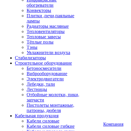
обогреватели
Конвекторы
Плитки ,печи,паяльные
лампы
Радиаторы масляные
Тепловентиляторы
Тепловые завесы
Тёплые полы
Тэны
Увлажнители воздуха
Стабилизаторы
Строительное оборудование
Бетоносмесители
Виброоборудование
Электродвигатели
Лебедки, тали
Лестницы
Отбойные молотки, пики,
запчасти
Пистолеты монтажные,
патроны, дюбеля
Кабельная продукция
Кабели силовые
Компания
Кабели силовые гибкие