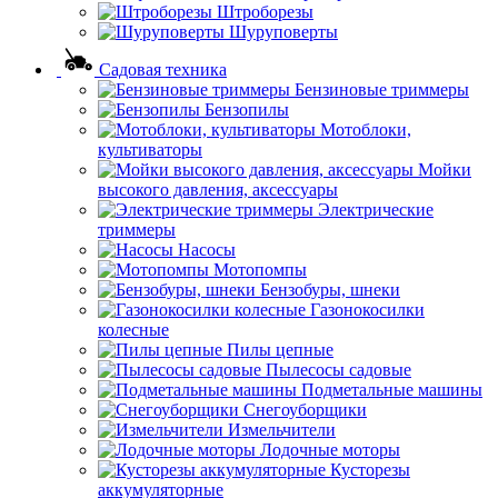
Штроборезы
Шуруповерты
Садовая техника
Бензиновые триммеры
Бензопилы
Мотоблоки,
культиваторы
Мойки
высокого давления, аксессуары
Электрические
триммеры
Насосы
Мотопомпы
Бензобуры, шнеки
Газонокосилки
колесные
Пилы цепные
Пылесосы садовые
Подметальные машины
Снегоуборщики
Измельчители
Лодочные моторы
Кусторезы
аккумуляторные