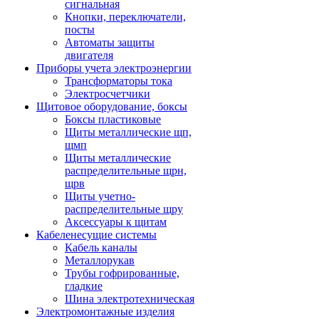
сигнальная
Кнопки, переключатели,
посты
Автоматы защиты
двигателя
Приборы учета электроэнергии
Трансформаторы тока
Электросчетчики
Щитовое оборудование, боксы
Боксы пластиковые
Щиты металлические щп,
щмп
Щиты металлические
распределительные щрн,
щрв
Щиты учетно-
распределительные щру
Аксессуары к щитам
Кабеленесущие системы
Кабель каналы
Металлорукав
Трубы гофрированные,
гладкие
Шина электротехническая
Электромонтажные изделия