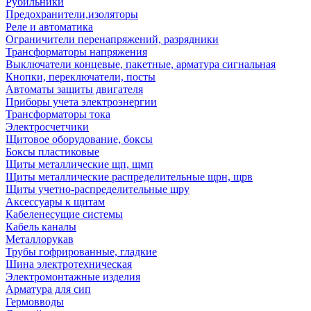
Рубильники
Предохранители,изоляторы
Реле и автоматика
Ограничители перенапряжений, разрядники
Трансформаторы напряжения
Выключатели концевые, пакетные, арматура сигнальная
Кнопки, переключатели, посты
Автоматы защиты двигателя
Приборы учета электроэнергии
Трансформаторы тока
Электросчетчики
Щитовое оборудование, боксы
Боксы пластиковые
Щиты металлические щп, щмп
Щиты металлические распределительные щрн, щрв
Щиты учетно-распределительные щру
Аксессуары к щитам
Кабеленесущие системы
Кабель каналы
Металлорукав
Трубы гофрированные, гладкие
Шина электротехническая
Электромонтажные изделия
Арматура для сип
Гермовводы