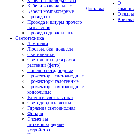
Кабели и провода связи
О
Кабели коаксиальные
Доставка
компан
Кабели компьютерные
Отзывы
Провод сип
Контак
Провода и шнуры прочего
назначения
Провода одножильные
Светотехника
Лампочки
Люстры, бра, подвесы
Светильники
Светильники для роста
растений (фито)
Панели светодиодные
Прожекторы светодиодные
Прожекторы галогенные
Прожекторы светодиодные
консольные
Уличные светильники
Светодиодные ленты
Гирлянда светодиодная
Фонари
Элементы
питания.зарядные
устройства