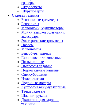
граверы
Штроборезы
Шуруповерты
Садовая техника
Бензиновые триммеры
Бензопилы
Мотоблоки, культиваторы
Мойки высокого давления,
аксессуары
Электрические триммеры
Насосы
Мотопомпы
Бензобуры, шнеки
Газонокосилки колесные
Пилы цепные
Пылесосы садовые
Подметальные машины
Снегоуборщики
Измельчители
Лодочные моторы
Кусторезы аккумуляторные
Тачки садовые
Шланги, рукава
Двигатели для садовой
техники