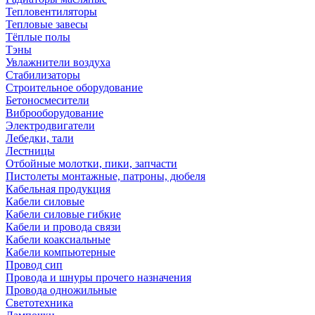
Тепловентиляторы
Тепловые завесы
Тёплые полы
Тэны
Увлажнители воздуха
Стабилизаторы
Строительное оборудование
Бетоносмесители
Виброоборудование
Электродвигатели
Лебедки, тали
Лестницы
Отбойные молотки, пики, запчасти
Пистолеты монтажные, патроны, дюбеля
Кабельная продукция
Кабели силовые
Кабели силовые гибкие
Кабели и провода связи
Кабели коаксиальные
Кабели компьютерные
Провод сип
Провода и шнуры прочего назначения
Провода одножильные
Светотехника