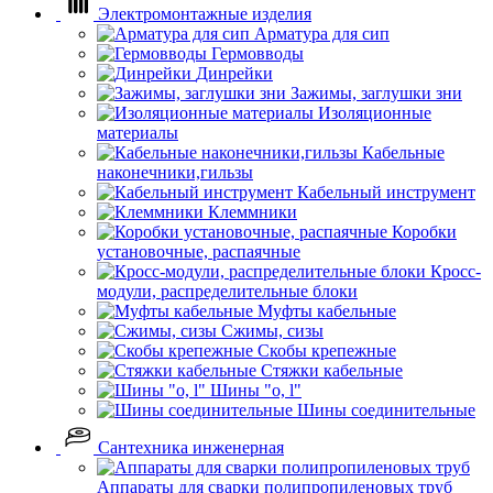
Электромонтажные изделия
Арматура для сип
Гермовводы
Динрейки
Зажимы, заглушки зни
Изоляционные
материалы
Кабельные
наконечники,гильзы
Кабельный инструмент
Клеммники
Коробки
установочные, распаячные
Кросс-
модули, распределительные блоки
Муфты кабельные
Сжимы, сизы
Скобы крепежные
Стяжки кабельные
Шины "o, l"
Шины соединительные
Сантехника инженерная
Аппараты для сварки полипропиленовых труб