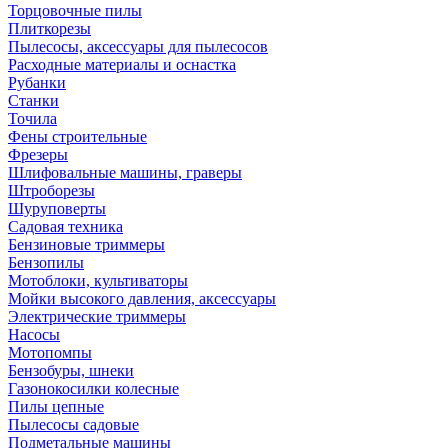
Торцовочные пилы
Плиткорезы
Пылесосы, аксессуары для пылесосов
Расходные материалы и оснастка
Рубанки
Станки
Точила
Фены строительные
Фрезеры
Шлифовальные машины, граверы
Штроборезы
Шуруповерты
Садовая техника
Бензиновые триммеры
Бензопилы
Мотоблоки, культиваторы
Мойки высокого давления, аксессуары
Электрические триммеры
Насосы
Мотопомпы
Бензобуры, шнеки
Газонокосилки колесные
Пилы цепные
Пылесосы садовые
Подметальные машины