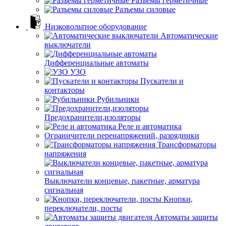
Разъемы герметичные
Разъемы силовые
Низковольтное оборудование
Автоматические
выключатели
Дифференциальные автоматы
УЗО
Пускатели и
контакторы
Рубильники
Предохранители,изоляторы
Реле и автоматика
Ограничители перенапряжений, разрядники
Трансформаторы
напряжения
Выключатели концевые, пакетные, арматура
сигнальная
Кнопки,
переключатели, посты
Автоматы защиты