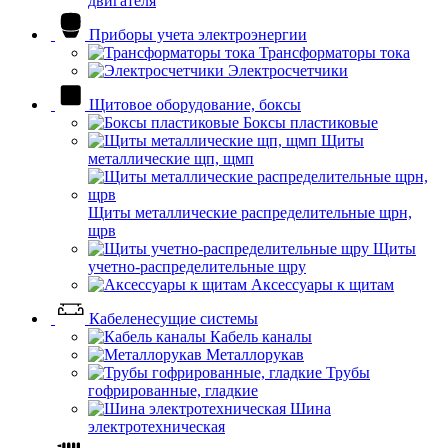
двигателя
Приборы учета электроэнергии
Трансформаторы тока
Электросчетчики
Щитовое оборудование, боксы
Боксы пластиковые
Щиты
металлические щп, щмп
Щиты металлические распределительные щрн,
щрв
Щиты
учетно-распределительные щру
Аксессуары к щитам
Кабеленесущие системы
Кабель каналы
Металлорукав
Трубы
гофрированные, гладкие
Шина
электротехническая