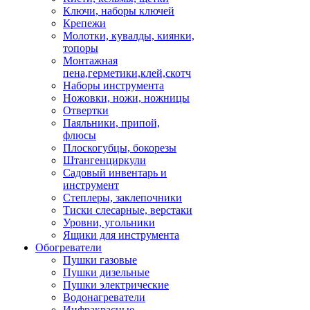
Ключи, наборы ключей
Крепежи
Молотки, кувалды, киянки,
топоры
Монтажная
пена,герметики,клей,скотч
Наборы инструмента
Ножовки, ножи, ножницы
Отвертки
Паяльники, припой,
флюсы
Плоскогубцы, бокорезы
Штангенциркули
Садовый инвентарь и
инструмент
Степлеры, заклепочники
Тиски слесарные, верстаки
Уровни, угольники
Ящики для инструмента
Обогреватели
Пушки газовые
Пушки дизельные
Пушки электрические
Водонагреватели
Инфракрасные