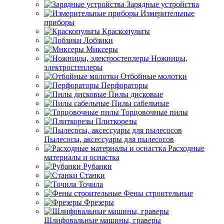
Зарядные устройства
Измерительные
приборы
Краскопульты
Лобзики
Миксеры
Ножницы,
электростеплеры
Отбойные молотки
Перфораторы
Пилы дисковые
Пилы сабельные
Торцовочные пилы
Плиткорезы
Пылесосы, аксессуары для пылесосов
Расходные
материалы и оснастка
Рубанки
Станки
Точила
Фены строительные
Фрезеры
Шлифовальные машины, граверы