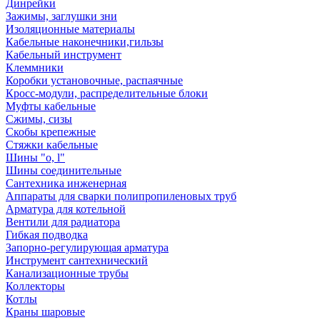
Динрейки
Зажимы, заглушки зни
Изоляционные материалы
Кабельные наконечники,гильзы
Кабельный инструмент
Клеммники
Коробки установочные, распаячные
Кросс-модули, распределительные блоки
Муфты кабельные
Сжимы, сизы
Скобы крепежные
Стяжки кабельные
Шины "o, l"
Шины соединительные
Сантехника инженерная
Аппараты для сварки полипропиленовых труб
Арматура для котельной
Вентили для радиатора
Гибкая подводка
Запорно-регулирующая арматура
Инструмент сантехнический
Канализационные трубы
Коллекторы
Котлы
Краны шаровые