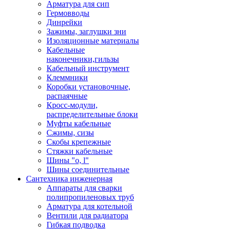
Арматура для сип
Гермовводы
Динрейки
Зажимы, заглушки зни
Изоляционные материалы
Кабельные
наконечники,гильзы
Кабельный инструмент
Клеммники
Коробки установочные,
распаячные
Кросс-модули,
распределительные блоки
Муфты кабельные
Сжимы, сизы
Скобы крепежные
Стяжки кабельные
Шины "o, l"
Шины соединительные
Сантехника инженерная
Аппараты для сварки
полипропиленовых труб
Арматура для котельной
Вентили для радиатора
Гибкая подводка