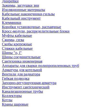
Динрейки
Зажимы, заглушки зни
Изоляционные материалы
Кабельные наконечники,гильзы
Кабельный инструмент
Клеммники
Коробки установочные, распаячные
Кросс-модули, распределительные блоки
Муфты кабельные
Сжимы, сизы
Скобы крепежные
Стяжки кабельные
Шины "o, l"
Шины соединительные
Сантехника инженерная
Аппараты для сварки полипропиленовых труб
Арматура для котельной
Вентили для радиатора
Гибкая подводка
Запорно-регулирующая арматура
Инструмент сантехнический
Канализационные трубы
Коллекторы
Котлы
Краны шаровые