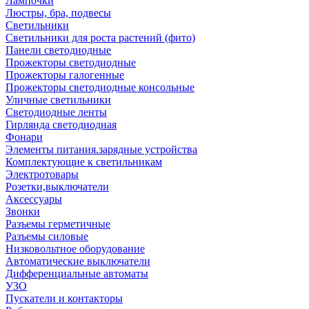
Лампочки
Люстры, бра, подвесы
Светильники
Светильники для роста растений (фито)
Панели светодиодные
Прожекторы светодиодные
Прожекторы галогенные
Прожекторы светодиодные консольные
Уличные светильники
Светодиодные ленты
Гирлянда светодиодная
Фонари
Элементы питания.зарядные устройства
Комплектующие к светильникам
Электротовары
Розетки,выключатели
Аксессуары
Звонки
Разъемы герметичные
Разъемы силовые
Низковольтное оборудование
Автоматические выключатели
Дифференциальные автоматы
УЗО
Пускатели и контакторы