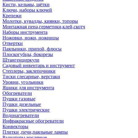
Кисти, кельмы, щётки
Ключи, наборы ключей
Крепежи
Молотки, кувалды, киянки, топоры
Монтажная пена,герметики,клей,скотч
Наборы инструмента
Ножовки, ножи, ножницы
Отвертки
Паяльники, припой, флюсы
Плоскогубцы, бокорезы
Штангенциркули
Садовый инвентарь и инструмент
Степлеры, заклепочники
Тиски слесарные, верстаки
Уровни, угольники
Ящики для инструмента
Обогреватели
Пушки газовые
Пушки дизельные
Пушки электрические
Водонагреватели
Инфракрасные обогреватели
Конвекторы
Плитки ,печи,паяльные лампы
Радиаторы масляные