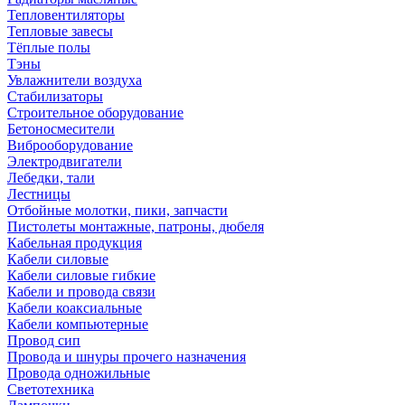
Тепловентиляторы
Тепловые завесы
Тёплые полы
Тэны
Увлажнители воздуха
Стабилизаторы
Строительное оборудование
Бетоносмесители
Виброоборудование
Электродвигатели
Лебедки, тали
Лестницы
Отбойные молотки, пики, запчасти
Пистолеты монтажные, патроны, дюбеля
Кабельная продукция
Кабели силовые
Кабели силовые гибкие
Кабели и провода связи
Кабели коаксиальные
Кабели компьютерные
Провод сип
Провода и шнуры прочего назначения
Провода одножильные
Светотехника