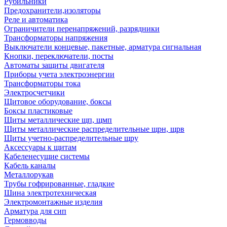
Рубильники
Предохранители,изоляторы
Реле и автоматика
Ограничители перенапряжений, разрядники
Трансформаторы напряжения
Выключатели концевые, пакетные, арматура сигнальная
Кнопки, переключатели, посты
Автоматы защиты двигателя
Приборы учета электроэнергии
Трансформаторы тока
Электросчетчики
Щитовое оборудование, боксы
Боксы пластиковые
Щиты металлические щп, щмп
Щиты металлические распределительные щрн, щрв
Щиты учетно-распределительные щру
Аксессуары к щитам
Кабеленесущие системы
Кабель каналы
Металлорукав
Трубы гофрированные, гладкие
Шина электротехническая
Электромонтажные изделия
Арматура для сип
Гермовводы