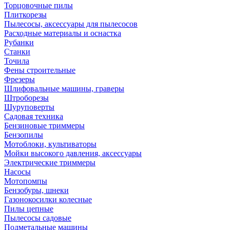
Торцовочные пилы
Плиткорезы
Пылесосы, аксессуары для пылесосов
Расходные материалы и оснастка
Рубанки
Станки
Точила
Фены строительные
Фрезеры
Шлифовальные машины, граверы
Штроборезы
Шуруповерты
Садовая техника
Бензиновые триммеры
Бензопилы
Мотоблоки, культиваторы
Мойки высокого давления, аксессуары
Электрические триммеры
Насосы
Мотопомпы
Бензобуры, шнеки
Газонокосилки колесные
Пилы цепные
Пылесосы садовые
Подметальные машины