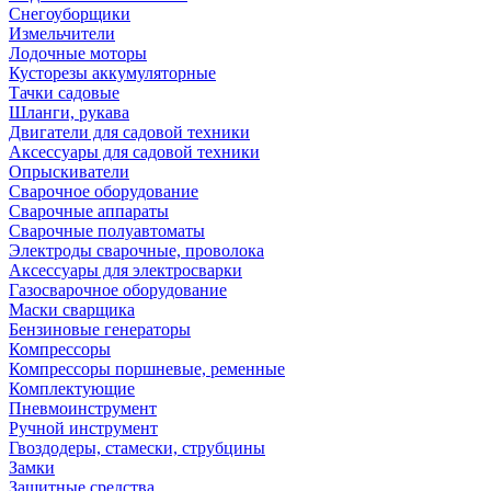
Снегоуборщики
Измельчители
Лодочные моторы
Кусторезы аккумуляторные
Тачки садовые
Шланги, рукава
Двигатели для садовой техники
Аксессуары для садовой техники
Опрыскиватели
Сварочное оборудование
Сварочные аппараты
Сварочные полуавтоматы
Электроды сварочные, проволока
Аксессуары для электросварки
Газосварочное оборудование
Маски сварщика
Бензиновые генераторы
Компрессоры
Компрессоры поршневые, ременные
Комплектующие
Пневмоинструмент
Ручной инструмент
Гвоздодеры, стамески, струбцины
Замки
Защитные средства