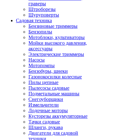
граверы
Штроборезы
Шуруповерты
Садовая техника
Бензиновые триммеры
Бензопилы
Мотоблоки, культиваторы
Мойки высокого давления,
аксессуары
Электрические триммеры
Насосы
Мотопомпы
Бензобуры, шнеки
Газонокосилки колесные
Пилы цепные
Пылесосы садовые
Подметальные машины
Снегоуборщики
Измельчители
Лодочные моторы
Кусторезы аккумуляторные
Тачки садовые
Шланги, рукава
Двигатели для садовой
техники