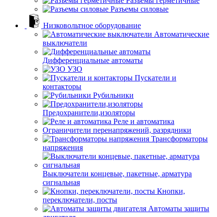
Разъемы герметичные
Разъемы силовые
Низковольтное оборудование
Автоматические
выключатели
Дифференциальные автоматы
УЗО
Пускатели и
контакторы
Рубильники
Предохранители,изоляторы
Реле и автоматика
Ограничители перенапряжений, разрядники
Трансформаторы
напряжения
Выключатели концевые, пакетные, арматура
сигнальная
Кнопки,
переключатели, посты
Автоматы защиты