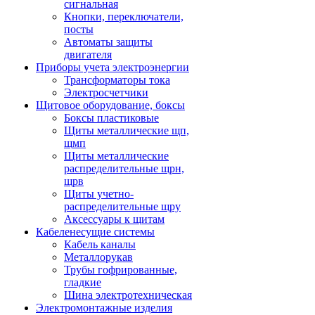
сигнальная
Кнопки, переключатели,
посты
Автоматы защиты
двигателя
Приборы учета электроэнергии
Трансформаторы тока
Электросчетчики
Щитовое оборудование, боксы
Боксы пластиковые
Щиты металлические щп,
щмп
Щиты металлические
распределительные щрн,
щрв
Щиты учетно-
распределительные щру
Аксессуары к щитам
Кабеленесущие системы
Кабель каналы
Металлорукав
Трубы гофрированные,
гладкие
Шина электротехническая
Электромонтажные изделия