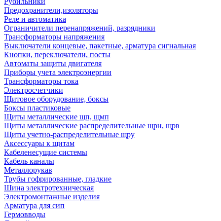
Рубильники
Предохранители,изоляторы
Реле и автоматика
Ограничители перенапряжений, разрядники
Трансформаторы напряжения
Выключатели концевые, пакетные, арматура сигнальная
Кнопки, переключатели, посты
Автоматы защиты двигателя
Приборы учета электроэнергии
Трансформаторы тока
Электросчетчики
Щитовое оборудование, боксы
Боксы пластиковые
Щиты металлические щп, щмп
Щиты металлические распределительные щрн, щрв
Щиты учетно-распределительные щру
Аксессуары к щитам
Кабеленесущие системы
Кабель каналы
Металлорукав
Трубы гофрированные, гладкие
Шина электротехническая
Электромонтажные изделия
Арматура для сип
Гермовводы