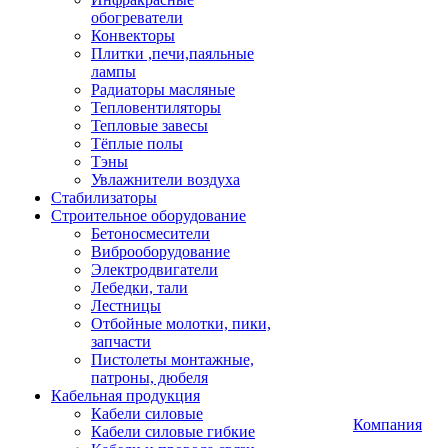
обогреватели
Конвекторы
Плитки ,печи,паяльные
лампы
Радиаторы масляные
Тепловентиляторы
Тепловые завесы
Тёплые полы
Тэны
Увлажнители воздуха
Стабилизаторы
Строительное оборудование
Бетоносмесители
Виброоборудование
Электродвигатели
Лебедки, тали
Лестницы
Отбойные молотки, пики,
запчасти
Пистолеты монтажные,
патроны, дюбеля
Кабельная продукция
Кабели силовые
Компания
Кабели силовые гибкие