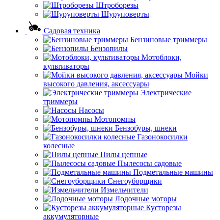
Штроборезы
Шуруповерты
Садовая техника
Бензиновые триммеры
Бензопилы
Мотоблоки,
культиваторы
Мойки
высокого давления, аксессуары
Электрические
триммеры
Насосы
Мотопомпы
Бензобуры, шнеки
Газонокосилки
колесные
Пилы цепные
Пылесосы садовые
Подметальные машины
Снегоуборщики
Измельчители
Лодочные моторы
Кусторезы
аккумуляторные