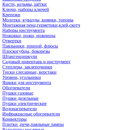
Кисти, кельмы, щётки
Ключи, наборы ключей
Крепежи
Молотки, кувалды, киянки, топоры
Монтажная пена,герметики,клей,скотч
Наборы инструмента
Ножовки, ножи, ножницы
Отвертки
Паяльники, припой, флюсы
Плоскогубцы, бокорезы
Штангенциркули
Садовый инвентарь и инструмент
Степлеры, заклепочники
Тиски слесарные, верстаки
Уровни, угольники
Ящики для инструмента
Обогреватели
Пушки газовые
Пушки дизельные
Пушки электрические
Водонагреватели
Инфракрасные обогреватели
Конвекторы
Плитки ,печи,паяльные лампы
Радиаторы масляные