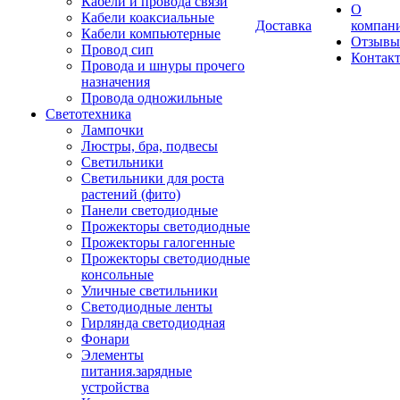
Кабели и провода связи
О
Кабели коаксиальные
Доставка
компан
Кабели компьютерные
Отзывы
Провод сип
Контак
Провода и шнуры прочего
назначения
Провода одножильные
Светотехника
Лампочки
Люстры, бра, подвесы
Светильники
Светильники для роста
растений (фито)
Панели светодиодные
Прожекторы светодиодные
Прожекторы галогенные
Прожекторы светодиодные
консольные
Уличные светильники
Светодиодные ленты
Гирлянда светодиодная
Фонари
Элементы
питания.зарядные
устройства