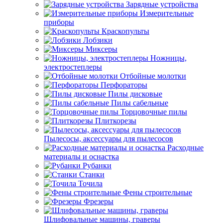
Зарядные устройства
Измерительные
приборы
Краскопульты
Лобзики
Миксеры
Ножницы,
электростеплеры
Отбойные молотки
Перфораторы
Пилы дисковые
Пилы сабельные
Торцовочные пилы
Плиткорезы
Пылесосы, аксессуары для пылесосов
Расходные
материалы и оснастка
Рубанки
Станки
Точила
Фены строительные
Фрезеры
Шлифовальные машины, граверы