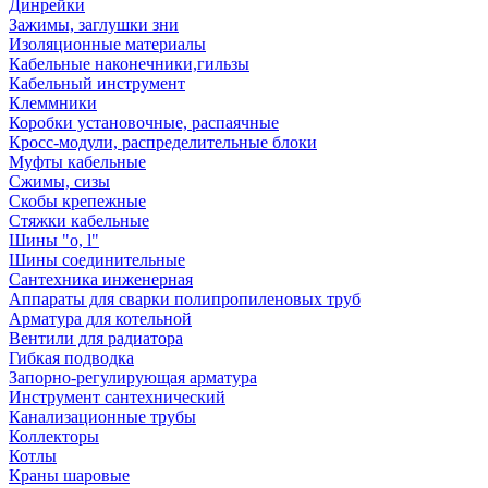
Динрейки
Зажимы, заглушки зни
Изоляционные материалы
Кабельные наконечники,гильзы
Кабельный инструмент
Клеммники
Коробки установочные, распаячные
Кросс-модули, распределительные блоки
Муфты кабельные
Сжимы, сизы
Скобы крепежные
Стяжки кабельные
Шины "o, l"
Шины соединительные
Сантехника инженерная
Аппараты для сварки полипропиленовых труб
Арматура для котельной
Вентили для радиатора
Гибкая подводка
Запорно-регулирующая арматура
Инструмент сантехнический
Канализационные трубы
Коллекторы
Котлы
Краны шаровые