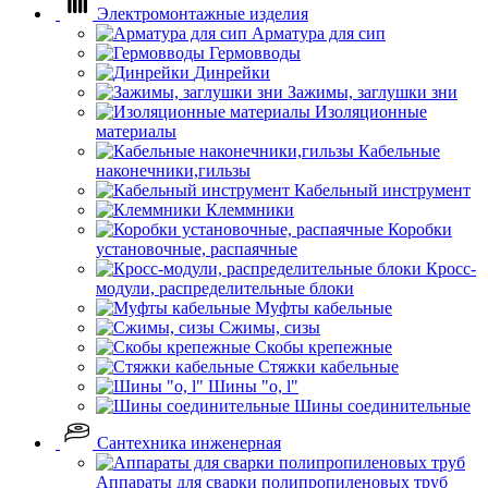
Электромонтажные изделия
Арматура для сип
Гермовводы
Динрейки
Зажимы, заглушки зни
Изоляционные
материалы
Кабельные
наконечники,гильзы
Кабельный инструмент
Клеммники
Коробки
установочные, распаячные
Кросс-
модули, распределительные блоки
Муфты кабельные
Сжимы, сизы
Скобы крепежные
Стяжки кабельные
Шины "o, l"
Шины соединительные
Сантехника инженерная
Аппараты для сварки полипропиленовых труб