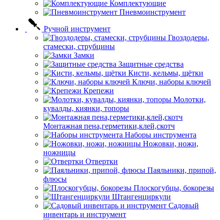
Комплектующие
Пневмоинструмент
Ручной инструмент
Гвоздодеры,
стамески, струбцины
Замки
Защитные средства
Кисти, кельмы, щётки
Ключи, наборы ключей
Крепежи
Молотки,
кувалды, киянки, топоры
Монтажная пена,герметики,клей,скотч
Наборы инструмента
Ножовки, ножи,
ножницы
Отвертки
Паяльники, припой,
флюсы
Плоскогубцы, бокорезы
Штангенциркули
Садовый
инвентарь и инструмент