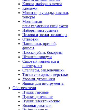
Ключи, наборы ключей
Крепежи
Молотки, кувалды, киянки,
топоры
Монтажная
пена,герметики,клей,скотч
Наборы инструмента
Ножовки, ножи, ножницы
Отвертки
Паяльники, припой,
флюсы
Плоскогубцы, бокорезы
Штангенциркули
Садовый инвентарь и
инструмент
Степлеры, заклепочники
Тиски слесарные, верстаки
Уровни, угольники
Ящики для инструмента
Обогреватели
Пушки газовые
Пушки дизельные
Пушки электрические
Водонагреватели
Инфракрасные