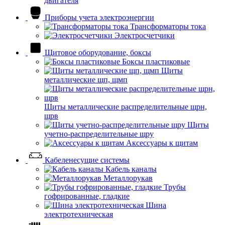
двигателя
Приборы учета электроэнергии
Трансформаторы тока
Электросчетчики
Щитовое оборудование, боксы
Боксы пластиковые
Щиты
металлические щп, щмп
Щиты металлические распределительные щрн,
щрв
Щиты
учетно-распределительные щру
Аксессуары к щитам
Кабеленесущие системы
Кабель каналы
Металлорукав
Трубы
гофрированные, гладкие
Шина
электротехническая