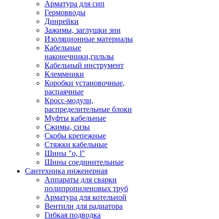
Арматура для сип
Гермовводы
Динрейки
Зажимы, заглушки зни
Изоляционные материалы
Кабельные
наконечники,гильзы
Кабельный инструмент
Клеммники
Коробки установочные,
распаячные
Кросс-модули,
распределительные блоки
Муфты кабельные
Сжимы, сизы
Скобы крепежные
Стяжки кабельные
Шины "o, l"
Шины соединительные
Сантехника инженерная
Аппараты для сварки
полипропиленовых труб
Арматура для котельной
Вентили для радиатора
Гибкая подводка