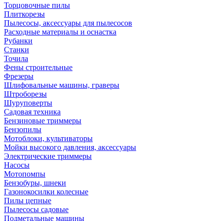
Торцовочные пилы
Плиткорезы
Пылесосы, аксессуары для пылесосов
Расходные материалы и оснастка
Рубанки
Станки
Точила
Фены строительные
Фрезеры
Шлифовальные машины, граверы
Штроборезы
Шуруповерты
Садовая техника
Бензиновые триммеры
Бензопилы
Мотоблоки, культиваторы
Мойки высокого давления, аксессуары
Электрические триммеры
Насосы
Мотопомпы
Бензобуры, шнеки
Газонокосилки колесные
Пилы цепные
Пылесосы садовые
Подметальные машины