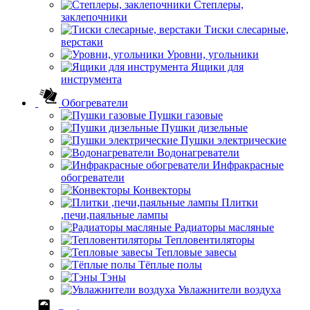
Степлеры,
заклепочники
Тиски слесарные,
верстаки
Уровни, угольники
Ящики для
инструмента
Обогреватели
Пушки газовые
Пушки дизельные
Пушки электрические
Водонагреватели
Инфракрасные
обогреватели
Конвекторы
Плитки
,печи,паяльные лампы
Радиаторы масляные
Тепловентиляторы
Тепловые завесы
Тёплые полы
Тэны
Увлажнители воздуха