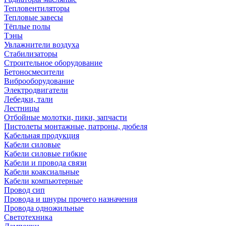
Тепловентиляторы
Тепловые завесы
Тёплые полы
Тэны
Увлажнители воздуха
Стабилизаторы
Строительное оборудование
Бетоносмесители
Виброоборудование
Электродвигатели
Лебедки, тали
Лестницы
Отбойные молотки, пики, запчасти
Пистолеты монтажные, патроны, дюбеля
Кабельная продукция
Кабели силовые
Кабели силовые гибкие
Кабели и провода связи
Кабели коаксиальные
Кабели компьютерные
Провод сип
Провода и шнуры прочего назначения
Провода одножильные
Светотехника