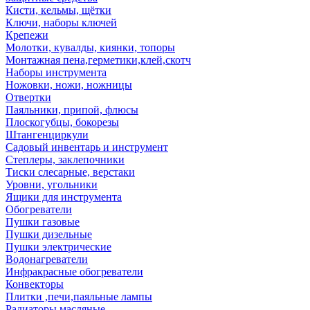
Кисти, кельмы, щётки
Ключи, наборы ключей
Крепежи
Молотки, кувалды, киянки, топоры
Монтажная пена,герметики,клей,скотч
Наборы инструмента
Ножовки, ножи, ножницы
Отвертки
Паяльники, припой, флюсы
Плоскогубцы, бокорезы
Штангенциркули
Садовый инвентарь и инструмент
Степлеры, заклепочники
Тиски слесарные, верстаки
Уровни, угольники
Ящики для инструмента
Обогреватели
Пушки газовые
Пушки дизельные
Пушки электрические
Водонагреватели
Инфракрасные обогреватели
Конвекторы
Плитки ,печи,паяльные лампы
Радиаторы масляные