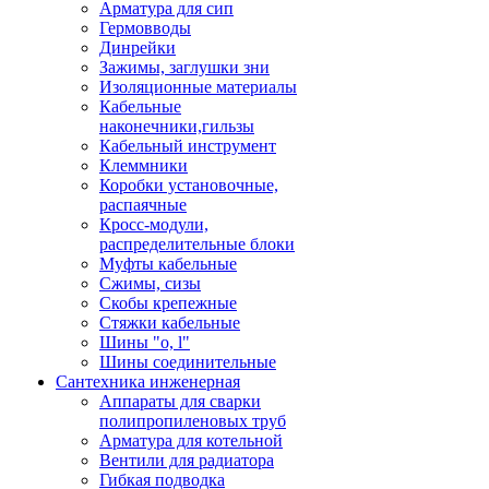
Арматура для сип
Гермовводы
Динрейки
Зажимы, заглушки зни
Изоляционные материалы
Кабельные
наконечники,гильзы
Кабельный инструмент
Клеммники
Коробки установочные,
распаячные
Кросс-модули,
распределительные блоки
Муфты кабельные
Сжимы, сизы
Скобы крепежные
Стяжки кабельные
Шины "o, l"
Шины соединительные
Сантехника инженерная
Аппараты для сварки
полипропиленовых труб
Арматура для котельной
Вентили для радиатора
Гибкая подводка