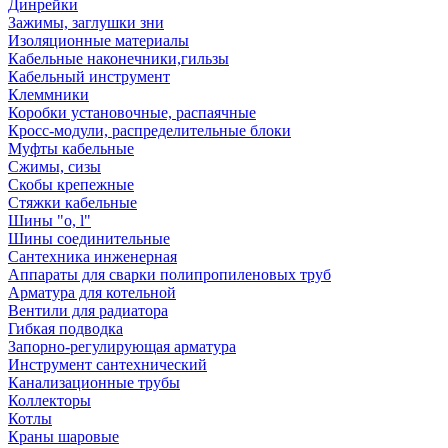
Динрейки
Зажимы, заглушки зни
Изоляционные материалы
Кабельные наконечники,гильзы
Кабельный инструмент
Клеммники
Коробки установочные, распаячные
Кросс-модули, распределительные блоки
Муфты кабельные
Сжимы, сизы
Скобы крепежные
Стяжки кабельные
Шины "o, l"
Шины соединительные
Сантехника инженерная
Аппараты для сварки полипропиленовых труб
Арматура для котельной
Вентили для радиатора
Гибкая подводка
Запорно-регулирующая арматура
Инструмент сантехнический
Канализационные трубы
Коллекторы
Котлы
Краны шаровые