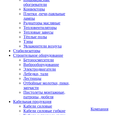
обогреватели
Конвекторы
Плитки ,печи,паяльные
лампы
Радиаторы масляные
Тепловентиляторы
Тепловые завесы
Тёплые полы
Тэны
Увлажнители воздуха
Стабилизаторы
Строительное оборудование
Бетоносмесители
Виброоборудование
Электродвигатели
Лебедки, тали
Лестницы
Отбойные молотки, пики,
запчасти
Пистолеты монтажные,
патроны, дюбеля
Кабельная продукция
Кабели силовые
Компания
Кабели силовые гибкие