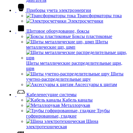
двигателя
Приборы учета электроэнергии
Трансформаторы тока
Электросчетчики
Щитовое оборудование, боксы
Боксы пластиковые
Щиты
металлические щп, щмп
Щиты металлические распределительные щрн,
щрв
Щиты
учетно-распределительные щру
Аксессуары к щитам
Кабеленесущие системы
Кабель каналы
Металлорукав
Трубы
гофрированные, гладкие
Шина
электротехническая