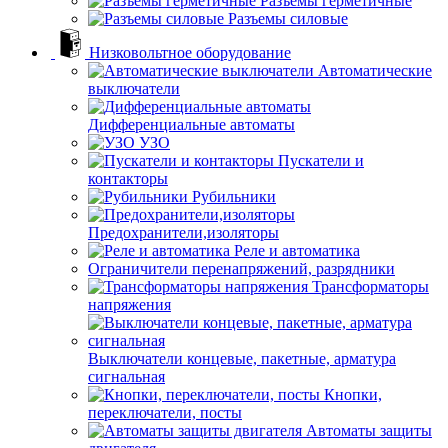
Разъемы герметичные
Разъемы силовые
Низковольтное оборудование
Автоматические
выключатели
Дифференциальные автоматы
УЗО
Пускатели и
контакторы
Рубильники
Предохранители,изоляторы
Реле и автоматика
Ограничители перенапряжений, разрядники
Трансформаторы
напряжения
Выключатели концевые, пакетные, арматура
сигнальная
Кнопки,
переключатели, посты
Автоматы защиты