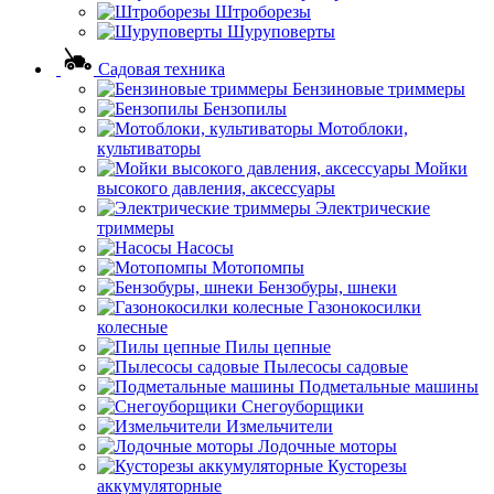
Штроборезы
Шуруповерты
Садовая техника
Бензиновые триммеры
Бензопилы
Мотоблоки,
культиваторы
Мойки
высокого давления, аксессуары
Электрические
триммеры
Насосы
Мотопомпы
Бензобуры, шнеки
Газонокосилки
колесные
Пилы цепные
Пылесосы садовые
Подметальные машины
Снегоуборщики
Измельчители
Лодочные моторы
Кусторезы
аккумуляторные