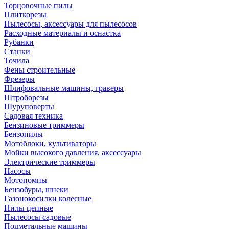
Торцовочные пилы
Плиткорезы
Пылесосы, аксессуары для пылесосов
Расходные материалы и оснастка
Рубанки
Станки
Точила
Фены строительные
Фрезеры
Шлифовальные машины, граверы
Штроборезы
Шуруповерты
Садовая техника
Бензиновые триммеры
Бензопилы
Мотоблоки, культиваторы
Мойки высокого давления, аксессуары
Электрические триммеры
Насосы
Мотопомпы
Бензобуры, шнеки
Газонокосилки колесные
Пилы цепные
Пылесосы садовые
Подметальные машины