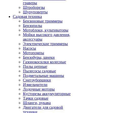
граверы
Штроборезы
Шуруповерты
Садовая техника
Бензиновые триммеры
Бензопилы
Мотоблоки, культиваторы
Мойки высокого давления,
аксессуары
Электрические триммеры
Насосы
Мотопомпы
Бензобуры, шнеки
Газонокосилки колесные
Пилы цепные
Пылесосы садовые
Подметальные машины
Снегоуборщики
Измельчители
Лодочные моторы
Кусторезы аккумуляторные
Тачки садовые
Шланги, рукава
Двигатели для садовой
техники