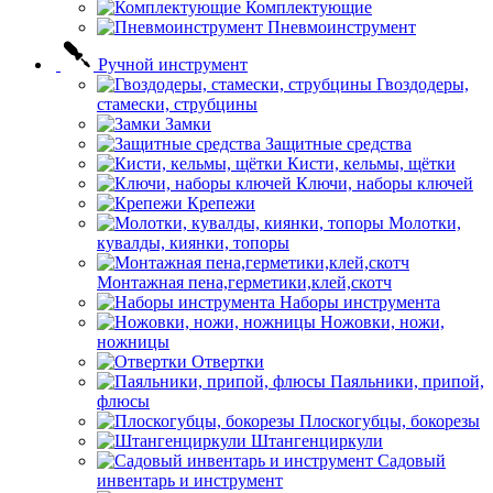
Комплектующие
Пневмоинструмент
Ручной инструмент
Гвоздодеры,
стамески, струбцины
Замки
Защитные средства
Кисти, кельмы, щётки
Ключи, наборы ключей
Крепежи
Молотки,
кувалды, киянки, топоры
Монтажная пена,герметики,клей,скотч
Наборы инструмента
Ножовки, ножи,
ножницы
Отвертки
Паяльники, припой,
флюсы
Плоскогубцы, бокорезы
Штангенциркули
Садовый
инвентарь и инструмент