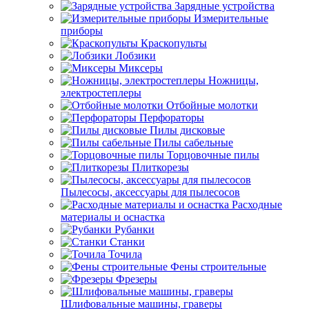
Зарядные устройства
Измерительные
приборы
Краскопульты
Лобзики
Миксеры
Ножницы,
электростеплеры
Отбойные молотки
Перфораторы
Пилы дисковые
Пилы сабельные
Торцовочные пилы
Плиткорезы
Пылесосы, аксессуары для пылесосов
Расходные
материалы и оснастка
Рубанки
Станки
Точила
Фены строительные
Фрезеры
Шлифовальные машины, граверы