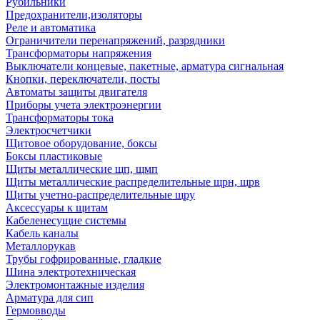
Рубильники
Предохранители,изоляторы
Реле и автоматика
Ограничители перенапряжений, разрядники
Трансформаторы напряжения
Выключатели концевые, пакетные, арматура сигнальная
Кнопки, переключатели, посты
Автоматы защиты двигателя
Приборы учета электроэнергии
Трансформаторы тока
Электросчетчики
Щитовое оборудование, боксы
Боксы пластиковые
Щиты металлические щп, щмп
Щиты металлические распределительные щрн, щрв
Щиты учетно-распределительные щру
Аксессуары к щитам
Кабеленесущие системы
Кабель каналы
Металлорукав
Трубы гофрированные, гладкие
Шина электротехническая
Электромонтажные изделия
Арматура для сип
Гермовводы