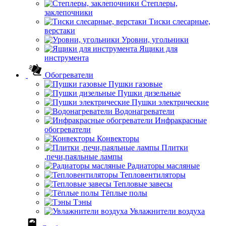
Степлеры,
заклепочники
Тиски слесарные,
верстаки
Уровни, угольники
Ящики для
инструмента
Обогреватели
Пушки газовые
Пушки дизельные
Пушки электрические
Водонагреватели
Инфракрасные
обогреватели
Конвекторы
Плитки
,печи,паяльные лампы
Радиаторы масляные
Тепловентиляторы
Тепловые завесы
Тёплые полы
Тэны
Увлажнители воздуха