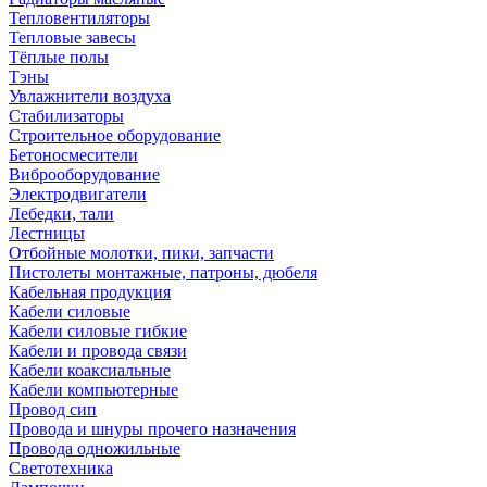
Тепловентиляторы
Тепловые завесы
Тёплые полы
Тэны
Увлажнители воздуха
Стабилизаторы
Строительное оборудование
Бетоносмесители
Виброоборудование
Электродвигатели
Лебедки, тали
Лестницы
Отбойные молотки, пики, запчасти
Пистолеты монтажные, патроны, дюбеля
Кабельная продукция
Кабели силовые
Кабели силовые гибкие
Кабели и провода связи
Кабели коаксиальные
Кабели компьютерные
Провод сип
Провода и шнуры прочего назначения
Провода одножильные
Светотехника