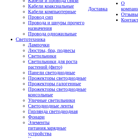
Кабели и провода связи
О
Кабели коаксиальные
Доставка
компан
Кабели компьютерные
Отзывы
Провод сип
Контак
Провода и шнуры прочего
назначения
Провода одножильные
Светотехника
Лампочки
Люстры, бра, подвесы
Светильники
Светильники для роста
растений (фито)
Панели светодиодные
Прожекторы светодиодные
Прожекторы галогенные
Прожекторы светодиодные
консольные
Уличные светильники
Светодиодные ленты
Гирлянда светодиодная
Фонари
Элементы
питания.зарядные
устройства