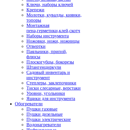
Ключи, наборы ключей
Крепежи
Молотки, кувалды, киянки,
топоры
Монтажная
пена,герметики,клей,скотч
Наборы инструмента
Ножовки, ножи, ножницы
Отвертки
Паяльники, припой,
флюсы
Плоскогубцы, бокорезы
Штангенциркули
Садовый инвентарь и
инструмент
Степлеры, заклепочники
Тиски слесарные, верстаки
Уровни, угольники
Ящики для инструмента
Обогреватели
Пушки газовые
Пушки дизельные
Пушки электрические
Водонагреватели
Инфракрасные