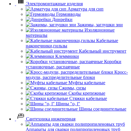
Электромонтажные изделия
Арматура для сип
Гермовводы
Динрейки
Зажимы, заглушки зни
Изоляционные
материалы
Кабельные
наконечники,гильзы
Кабельный инструмент
Клеммники
Коробки
установочные, распаячные
Кросс-
модули, распределительные блоки
Муфты кабельные
Сжимы, сизы
Скобы крепежные
Стяжки кабельные
Шины "o, l"
Шины соединительные
Сантехника инженерная
Аппараты для сварки полипропиленовых труб