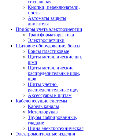
сигнальная
Кнопки, переключатели,
посты
Автоматы защиты
двигателя
Приборы учета электроэнергии
Трансформаторы тока
Электросчетчики
Щитовое оборудование, боксы
Боксы пластиковые
Щиты металлические щп,
щмп
Щиты металлические
распределительные щрн,
щрв
Щиты учетно-
распределительные щру
Аксессуары к щитам
Кабеленесущие системы
Кабель каналы
Металлорукав
Трубы гофрированные,
гладкие
Шина электротехническая
Электромонтажные изделия