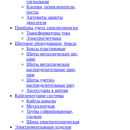
сигнальная
Кнопки, переключатели,
посты
Автоматы защиты
двигателя
Приборы учета электроэнергии
Трансформаторы тока
Электросчетчики
Щитовое оборудование, боксы
Боксы пластиковые
Щиты металлические щп,
щмп
Щиты металлические
распределительные щрн,
щрв
Щиты учетно-
распределительные щру
Аксессуары к щитам
Кабеленесущие системы
Кабель каналы
Металлорукав
Трубы гофрированные,
гладкие
Шина электротехническая
Электромонтажные изделия