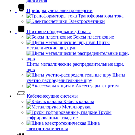
двигателя
Приборы учета электроэнергии
Трансформаторы тока
Электросчетчики
Щитовое оборудование, боксы
Боксы пластиковые
Щиты
металлические щп, щмп
Щиты металлические распределительные щрн,
щрв
Щиты
учетно-распределительные щру
Аксессуары к щитам
Кабеленесущие системы
Кабель каналы
Металлорукав
Трубы
гофрированные, гладкие
Шина
электротехническая