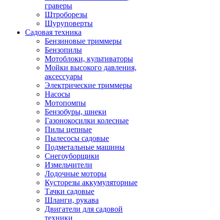
граверы
Штроборезы
Шуруповерты
Садовая техника
Бензиновые триммеры
Бензопилы
Мотоблоки, культиваторы
Мойки высокого давления,
аксессуары
Электрические триммеры
Насосы
Мотопомпы
Бензобуры, шнеки
Газонокосилки колесные
Пилы цепные
Пылесосы садовые
Подметальные машины
Снегоуборщики
Измельчители
Лодочные моторы
Кусторезы аккумуляторные
Тачки садовые
Шланги, рукава
Двигатели для садовой
техники