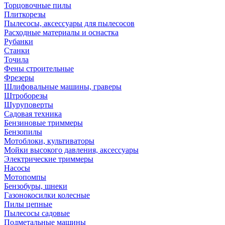
Торцовочные пилы
Плиткорезы
Пылесосы, аксессуары для пылесосов
Расходные материалы и оснастка
Рубанки
Станки
Точила
Фены строительные
Фрезеры
Шлифовальные машины, граверы
Штроборезы
Шуруповерты
Садовая техника
Бензиновые триммеры
Бензопилы
Мотоблоки, культиваторы
Мойки высокого давления, аксессуары
Электрические триммеры
Насосы
Мотопомпы
Бензобуры, шнеки
Газонокосилки колесные
Пилы цепные
Пылесосы садовые
Подметальные машины