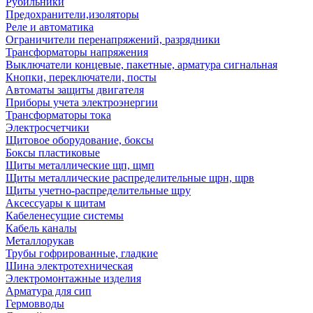
Рубильники
Предохранители,изоляторы
Реле и автоматика
Ограничители перенапряжений, разрядники
Трансформаторы напряжения
Выключатели концевые, пакетные, арматура сигнальная
Кнопки, переключатели, посты
Автоматы защиты двигателя
Приборы учета электроэнергии
Трансформаторы тока
Электросчетчики
Щитовое оборудование, боксы
Боксы пластиковые
Щиты металлические щп, щмп
Щиты металлические распределительные щрн, щрв
Щиты учетно-распределительные щру
Аксессуары к щитам
Кабеленесущие системы
Кабель каналы
Металлорукав
Трубы гофрированные, гладкие
Шина электротехническая
Электромонтажные изделия
Арматура для сип
Гермовводы