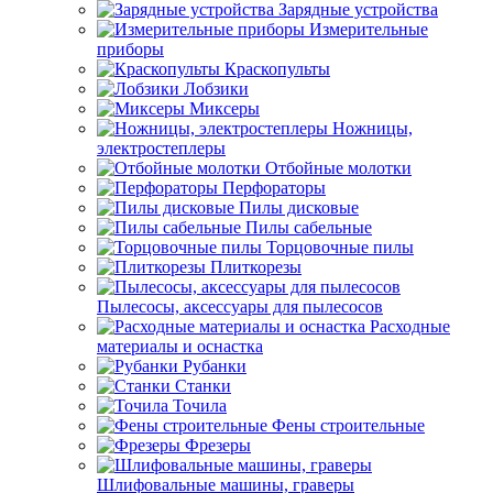
Зарядные устройства
Измерительные
приборы
Краскопульты
Лобзики
Миксеры
Ножницы,
электростеплеры
Отбойные молотки
Перфораторы
Пилы дисковые
Пилы сабельные
Торцовочные пилы
Плиткорезы
Пылесосы, аксессуары для пылесосов
Расходные
материалы и оснастка
Рубанки
Станки
Точила
Фены строительные
Фрезеры
Шлифовальные машины, граверы