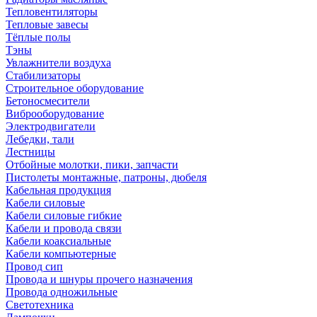
Тепловентиляторы
Тепловые завесы
Тёплые полы
Тэны
Увлажнители воздуха
Стабилизаторы
Строительное оборудование
Бетоносмесители
Виброоборудование
Электродвигатели
Лебедки, тали
Лестницы
Отбойные молотки, пики, запчасти
Пистолеты монтажные, патроны, дюбеля
Кабельная продукция
Кабели силовые
Кабели силовые гибкие
Кабели и провода связи
Кабели коаксиальные
Кабели компьютерные
Провод сип
Провода и шнуры прочего назначения
Провода одножильные
Светотехника