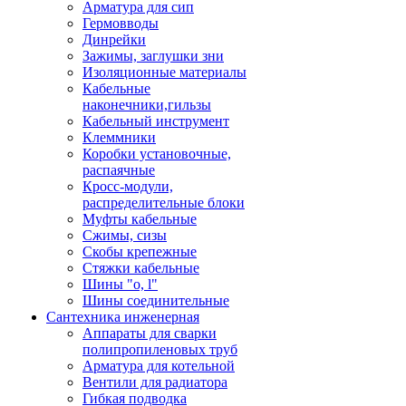
Арматура для сип
Гермовводы
Динрейки
Зажимы, заглушки зни
Изоляционные материалы
Кабельные
наконечники,гильзы
Кабельный инструмент
Клеммники
Коробки установочные,
распаячные
Кросс-модули,
распределительные блоки
Муфты кабельные
Сжимы, сизы
Скобы крепежные
Стяжки кабельные
Шины "o, l"
Шины соединительные
Сантехника инженерная
Аппараты для сварки
полипропиленовых труб
Арматура для котельной
Вентили для радиатора
Гибкая подводка