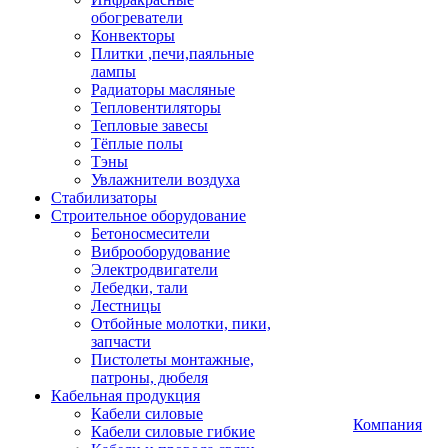
обогреватели
Конвекторы
Плитки ,печи,паяльные
лампы
Радиаторы масляные
Тепловентиляторы
Тепловые завесы
Тёплые полы
Тэны
Увлажнители воздуха
Стабилизаторы
Строительное оборудование
Бетоносмесители
Виброоборудование
Электродвигатели
Лебедки, тали
Лестницы
Отбойные молотки, пики,
запчасти
Пистолеты монтажные,
патроны, дюбеля
Кабельная продукция
Кабели силовые
Компания
Кабели силовые гибкие