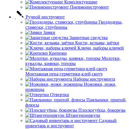
Комплектующие
Пневмоинструмент
Ручной инструмент
Гвоздодеры,
стамески, струбцины
Замки
Защитные средства
Кисти, кельмы, щётки
Ключи, наборы ключей
Крепежи
Молотки,
кувалды, киянки, топоры
Монтажная пена,герметики,клей,скотч
Наборы инструмента
Ножовки, ножи,
ножницы
Отвертки
Паяльники, припой,
флюсы
Плоскогубцы, бокорезы
Штангенциркули
Садовый
инвентарь и инструмент