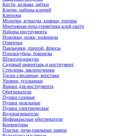
Кисти, кельмы, щётки
Ключи, наборы ключей
Крепежи
Молотки, кувалды, киянки, топоры
Монтажная пена,герметики,клей,скотч
Наборы инструмента
Ножовки, ножи, ножницы
Отвертки
Паяльники, припой, флюсы
Плоскогубцы, бокорезы
Штангенциркули
Садовый инвентарь и инструмент
Степлеры, заклепочники
Тиски слесарные, верстаки
Уровни, угольники
Ящики для инструмента
Обогреватели
Пушки газовые
Пушки дизельные
Пушки электрические
Водонагреватели
Инфракрасные обогреватели
Конвекторы
Плитки ,печи,паяльные лампы
Радиаторы масляные