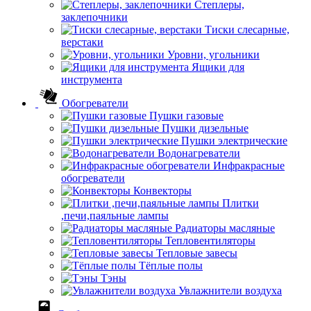
Степлеры,
заклепочники
Тиски слесарные,
верстаки
Уровни, угольники
Ящики для
инструмента
Обогреватели
Пушки газовые
Пушки дизельные
Пушки электрические
Водонагреватели
Инфракрасные
обогреватели
Конвекторы
Плитки
,печи,паяльные лампы
Радиаторы масляные
Тепловентиляторы
Тепловые завесы
Тёплые полы
Тэны
Увлажнители воздуха