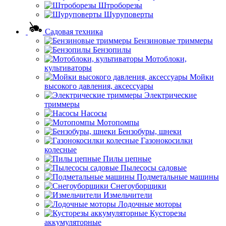
Штроборезы
Шуруповерты
Садовая техника
Бензиновые триммеры
Бензопилы
Мотоблоки,
культиваторы
Мойки
высокого давления, аксессуары
Электрические
триммеры
Насосы
Мотопомпы
Бензобуры, шнеки
Газонокосилки
колесные
Пилы цепные
Пылесосы садовые
Подметальные машины
Снегоуборщики
Измельчители
Лодочные моторы
Кусторезы
аккумуляторные