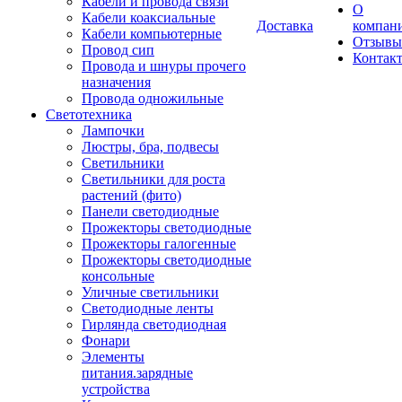
Кабели и провода связи
О
Кабели коаксиальные
Доставка
компан
Кабели компьютерные
Отзывы
Провод сип
Контак
Провода и шнуры прочего
назначения
Провода одножильные
Светотехника
Лампочки
Люстры, бра, подвесы
Светильники
Светильники для роста
растений (фито)
Панели светодиодные
Прожекторы светодиодные
Прожекторы галогенные
Прожекторы светодиодные
консольные
Уличные светильники
Светодиодные ленты
Гирлянда светодиодная
Фонари
Элементы
питания.зарядные
устройства