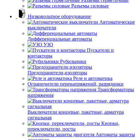
Разъемы герметичные
Разъемы силовые
Низковольтное оборудование
Автоматические
выключатели
Дифференциальные автоматы
УЗО
Пускатели и
контакторы
Рубильники
Предохранители,изоляторы
Реле и автоматика
Ограничители перенапряжений, разрядники
Трансформаторы
напряжения
Выключатели концевые, пакетные, арматура
сигнальная
Кнопки,
переключатели, посты
Автоматы защиты