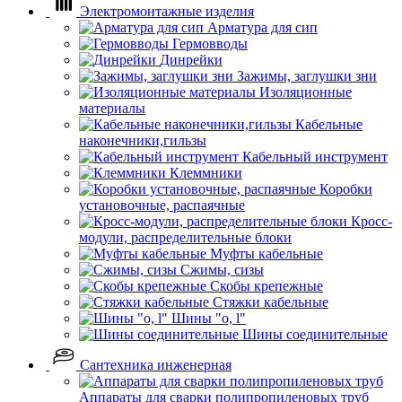
Электромонтажные изделия
Арматура для сип
Гермовводы
Динрейки
Зажимы, заглушки зни
Изоляционные
материалы
Кабельные
наконечники,гильзы
Кабельный инструмент
Клеммники
Коробки
установочные, распаячные
Кросс-
модули, распределительные блоки
Муфты кабельные
Сжимы, сизы
Скобы крепежные
Стяжки кабельные
Шины "o, l"
Шины соединительные
Сантехника инженерная
Аппараты для сварки полипропиленовых труб