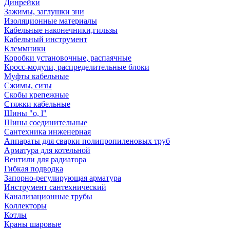
Динрейки
Зажимы, заглушки зни
Изоляционные материалы
Кабельные наконечники,гильзы
Кабельный инструмент
Клеммники
Коробки установочные, распаячные
Кросс-модули, распределительные блоки
Муфты кабельные
Сжимы, сизы
Скобы крепежные
Стяжки кабельные
Шины "o, l"
Шины соединительные
Сантехника инженерная
Аппараты для сварки полипропиленовых труб
Арматура для котельной
Вентили для радиатора
Гибкая подводка
Запорно-регулирующая арматура
Инструмент сантехнический
Канализационные трубы
Коллекторы
Котлы
Краны шаровые