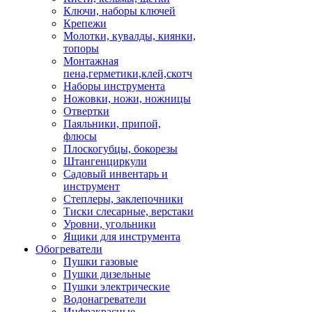
Ключи, наборы ключей
Крепежи
Молотки, кувалды, киянки,
топоры
Монтажная
пена,герметики,клей,скотч
Наборы инструмента
Ножовки, ножи, ножницы
Отвертки
Паяльники, припой,
флюсы
Плоскогубцы, бокорезы
Штангенциркули
Садовый инвентарь и
инструмент
Степлеры, заклепочники
Тиски слесарные, верстаки
Уровни, угольники
Ящики для инструмента
Обогреватели
Пушки газовые
Пушки дизельные
Пушки электрические
Водонагреватели
Инфракрасные