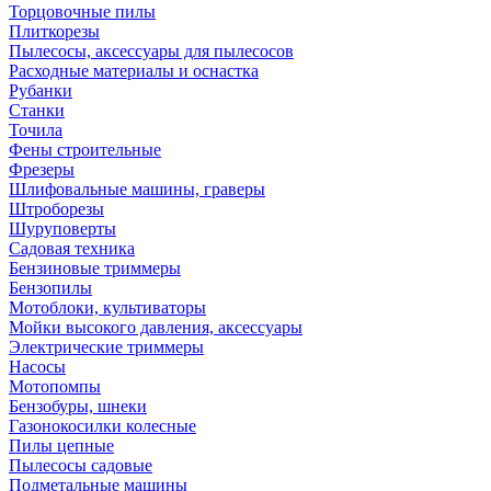
Торцовочные пилы
Плиткорезы
Пылесосы, аксессуары для пылесосов
Расходные материалы и оснастка
Рубанки
Станки
Точила
Фены строительные
Фрезеры
Шлифовальные машины, граверы
Штроборезы
Шуруповерты
Садовая техника
Бензиновые триммеры
Бензопилы
Мотоблоки, культиваторы
Мойки высокого давления, аксессуары
Электрические триммеры
Насосы
Мотопомпы
Бензобуры, шнеки
Газонокосилки колесные
Пилы цепные
Пылесосы садовые
Подметальные машины