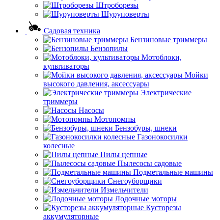
Штроборезы
Шуруповерты
Садовая техника
Бензиновые триммеры
Бензопилы
Мотоблоки,
культиваторы
Мойки
высокого давления, аксессуары
Электрические
триммеры
Насосы
Мотопомпы
Бензобуры, шнеки
Газонокосилки
колесные
Пилы цепные
Пылесосы садовые
Подметальные машины
Снегоуборщики
Измельчители
Лодочные моторы
Кусторезы
аккумуляторные