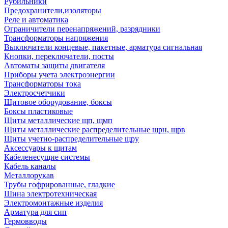
Рубильники
Предохранители,изоляторы
Реле и автоматика
Ограничители перенапряжений, разрядники
Трансформаторы напряжения
Выключатели концевые, пакетные, арматура сигнальная
Кнопки, переключатели, посты
Автоматы защиты двигателя
Приборы учета электроэнергии
Трансформаторы тока
Электросчетчики
Щитовое оборудование, боксы
Боксы пластиковые
Щиты металлические щп, щмп
Щиты металлические распределительные щрн, щрв
Щиты учетно-распределительные щру
Аксессуары к щитам
Кабеленесущие системы
Кабель каналы
Металлорукав
Трубы гофрированные, гладкие
Шина электротехническая
Электромонтажные изделия
Арматура для сип
Гермовводы