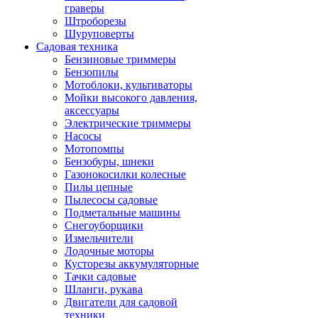
граверы
Штроборезы
Шуруповерты
Садовая техника
Бензиновые триммеры
Бензопилы
Мотоблоки, культиваторы
Мойки высокого давления,
аксессуары
Электрические триммеры
Насосы
Мотопомпы
Бензобуры, шнеки
Газонокосилки колесные
Пилы цепные
Пылесосы садовые
Подметальные машины
Снегоуборщики
Измельчители
Лодочные моторы
Кусторезы аккумуляторные
Тачки садовые
Шланги, рукава
Двигатели для садовой
техники