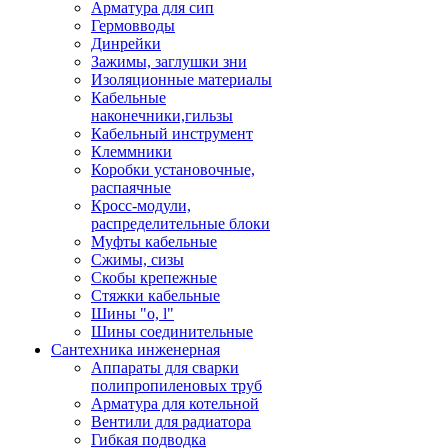
Арматура для сип
Гермовводы
Динрейки
Зажимы, заглушки зни
Изоляционные материалы
Кабельные
наконечники,гильзы
Кабельный инструмент
Клеммники
Коробки установочные,
распаячные
Кросс-модули,
распределительные блоки
Муфты кабельные
Сжимы, сизы
Скобы крепежные
Стяжки кабельные
Шины "o, l"
Шины соединительные
Сантехника инженерная
Аппараты для сварки
полипропиленовых труб
Арматура для котельной
Вентили для радиатора
Гибкая подводка