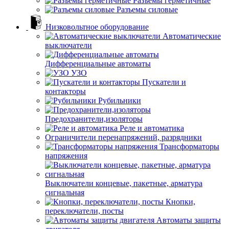
Разъемы герметичные
Разъемы силовые
Низковольтное оборудование
Автоматические
выключатели
Дифференциальные автоматы
УЗО
Пускатели и
контакторы
Рубильники
Предохранители,изоляторы
Реле и автоматика
Ограничители перенапряжений, разрядники
Трансформаторы
напряжения
Выключатели концевые, пакетные, арматура
сигнальная
Кнопки,
переключатели, посты
Автоматы защиты