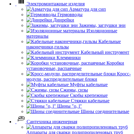
Электромонтажные изделия
Арматура для сип
Гермовводы
Динрейки
Зажимы, заглушки зни
Изоляционные
материалы
Кабельные
наконечники,гильзы
Кабельный инструмент
Клеммники
Коробки
установочные, распаячные
Кросс-
модули, распределительные блоки
Муфты кабельные
Сжимы, сизы
Скобы крепежные
Стяжки кабельные
Шины "o, l"
Шины соединительные
Сантехника инженерная
Аппараты для сварки полипропиленовых труб