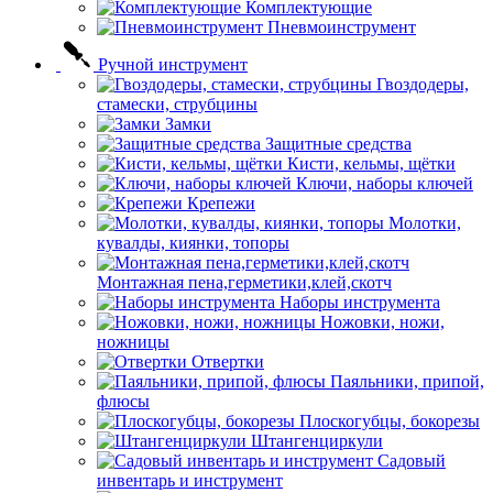
Комплектующие
Пневмоинструмент
Ручной инструмент
Гвоздодеры,
стамески, струбцины
Замки
Защитные средства
Кисти, кельмы, щётки
Ключи, наборы ключей
Крепежи
Молотки,
кувалды, киянки, топоры
Монтажная пена,герметики,клей,скотч
Наборы инструмента
Ножовки, ножи,
ножницы
Отвертки
Паяльники, припой,
флюсы
Плоскогубцы, бокорезы
Штангенциркули
Садовый
инвентарь и инструмент