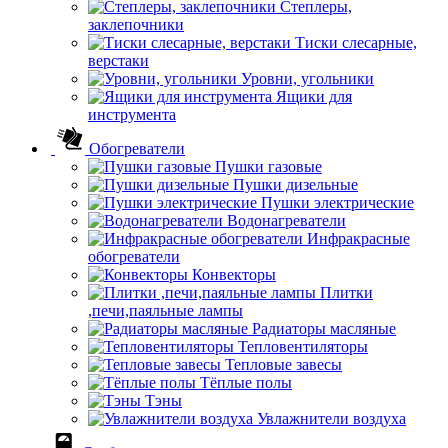
Степлеры,
заклепочники
Тиски слесарные,
верстаки
Уровни, угольники
Ящики для
инструмента
Обогреватели
Пушки газовые
Пушки дизельные
Пушки электрические
Водонагреватели
Инфракрасные
обогреватели
Конвекторы
Плитки
,печи,паяльные лампы
Радиаторы масляные
Тепловентиляторы
Тепловые завесы
Тёплые полы
Тэны
Увлажнители воздуха