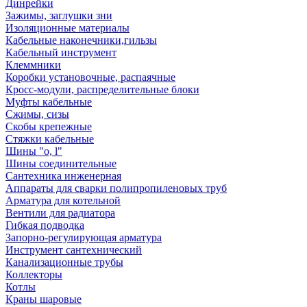
Динрейки
Зажимы, заглушки зни
Изоляционные материалы
Кабельные наконечники,гильзы
Кабельный инструмент
Клеммники
Коробки установочные, распаячные
Кросс-модули, распределительные блоки
Муфты кабельные
Сжимы, сизы
Скобы крепежные
Стяжки кабельные
Шины "o, l"
Шины соединительные
Сантехника инженерная
Аппараты для сварки полипропиленовых труб
Арматура для котельной
Вентили для радиатора
Гибкая подводка
Запорно-регулирующая арматура
Инструмент сантехнический
Канализационные трубы
Коллекторы
Котлы
Краны шаровые