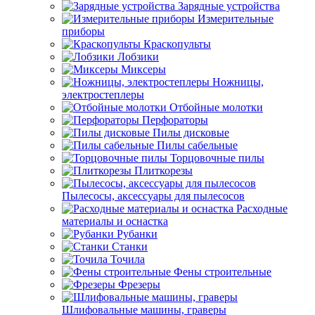
Зарядные устройства
Измерительные
приборы
Краскопульты
Лобзики
Миксеры
Ножницы,
электростеплеры
Отбойные молотки
Перфораторы
Пилы дисковые
Пилы сабельные
Торцовочные пилы
Плиткорезы
Пылесосы, аксессуары для пылесосов
Расходные
материалы и оснастка
Рубанки
Станки
Точила
Фены строительные
Фрезеры
Шлифовальные машины, граверы