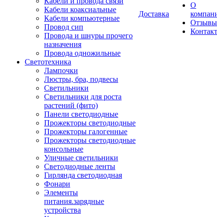
Кабели и провода связи
О
Кабели коаксиальные
Доставка
компан
Кабели компьютерные
Отзывы
Провод сип
Контак
Провода и шнуры прочего
назначения
Провода одножильные
Светотехника
Лампочки
Люстры, бра, подвесы
Светильники
Светильники для роста
растений (фито)
Панели светодиодные
Прожекторы светодиодные
Прожекторы галогенные
Прожекторы светодиодные
консольные
Уличные светильники
Светодиодные ленты
Гирлянда светодиодная
Фонари
Элементы
питания.зарядные
устройства