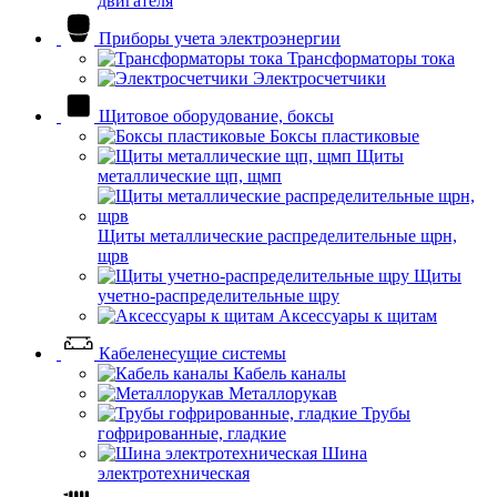
двигателя
Приборы учета электроэнергии
Трансформаторы тока
Электросчетчики
Щитовое оборудование, боксы
Боксы пластиковые
Щиты
металлические щп, щмп
Щиты металлические распределительные щрн,
щрв
Щиты
учетно-распределительные щру
Аксессуары к щитам
Кабеленесущие системы
Кабель каналы
Металлорукав
Трубы
гофрированные, гладкие
Шина
электротехническая