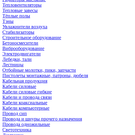
Тепловентиляторы
Тепловые завесы
Тёплые полы
Тэны
Увлажнители воздуха
Стабилизаторы
Строительное оборудование
Бетоносмесители
Виброоборудование
Электродвигатели
Лебедки, тали
Лестницы
Отбойные молотки, пики, запчасти
Пистолеты монтажные, патроны, дюбеля
Кабельная продукция
Кабели силовые
Кабели силовые гибкие
Кабели и провода связи
Кабели коаксиальные
Кабели компьютерные
Провод сип
Провода и шнуры прочего назначения
Провода одножильные
Светотехника