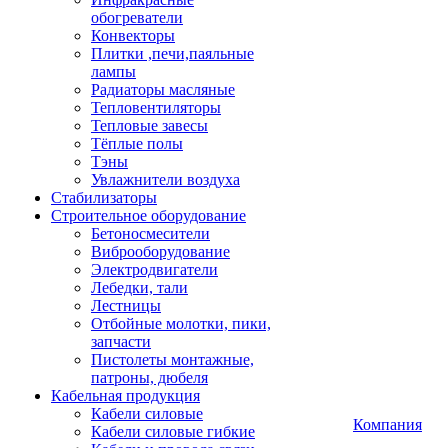
обогреватели
Конвекторы
Плитки ,печи,паяльные
лампы
Радиаторы масляные
Тепловентиляторы
Тепловые завесы
Тёплые полы
Тэны
Увлажнители воздуха
Стабилизаторы
Строительное оборудование
Бетоносмесители
Виброоборудование
Электродвигатели
Лебедки, тали
Лестницы
Отбойные молотки, пики,
запчасти
Пистолеты монтажные,
патроны, дюбеля
Кабельная продукция
Кабели силовые
Компания
Кабели силовые гибкие