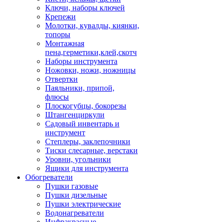
Ключи, наборы ключей
Крепежи
Молотки, кувалды, киянки,
топоры
Монтажная
пена,герметики,клей,скотч
Наборы инструмента
Ножовки, ножи, ножницы
Отвертки
Паяльники, припой,
флюсы
Плоскогубцы, бокорезы
Штангенциркули
Садовый инвентарь и
инструмент
Степлеры, заклепочники
Тиски слесарные, верстаки
Уровни, угольники
Ящики для инструмента
Обогреватели
Пушки газовые
Пушки дизельные
Пушки электрические
Водонагреватели
Инфракрасные