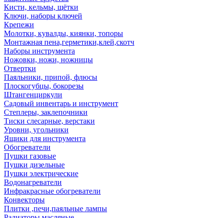
Кисти, кельмы, щётки
Ключи, наборы ключей
Крепежи
Молотки, кувалды, киянки, топоры
Монтажная пена,герметики,клей,скотч
Наборы инструмента
Ножовки, ножи, ножницы
Отвертки
Паяльники, припой, флюсы
Плоскогубцы, бокорезы
Штангенциркули
Садовый инвентарь и инструмент
Степлеры, заклепочники
Тиски слесарные, верстаки
Уровни, угольники
Ящики для инструмента
Обогреватели
Пушки газовые
Пушки дизельные
Пушки электрические
Водонагреватели
Инфракрасные обогреватели
Конвекторы
Плитки ,печи,паяльные лампы
Радиаторы масляные