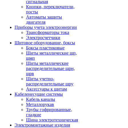
сигнальная
Кнопки, переключатели,
посты
Автоматы защиты
двигателя
Приборы учета электроэнергии
Трансформаторы тока
Электросчетчики
Щитовое оборудование, боксы
Боксы пластиковые
Щиты металлические щп,
щмп
Щиты металлические
распределительные щрн,
щрв
Щиты учетно-
распределительные щру
Аксессуары к щитам
Кабеленесущие системы
Кабель каналы
Металлорукав
Трубы гофрированные,
гладкие
Шина электротехническая
Электромонтажные изделия