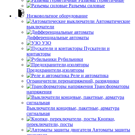
Разъемы герметичные
Разъемы силовые
Низковольтное оборудование
Автоматические
выключатели
Дифференциальные автоматы
УЗО
Пускатели и
контакторы
Рубильники
Предохранители,изоляторы
Реле и автоматика
Ограничители перенапряжений, разрядники
Трансформаторы
напряжения
Выключатели концевые, пакетные, арматура
сигнальная
Кнопки,
переключатели, посты
Автоматы защиты