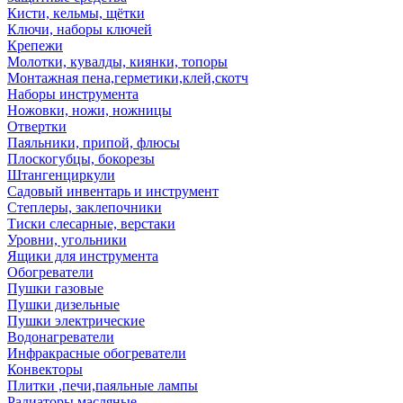
Кисти, кельмы, щётки
Ключи, наборы ключей
Крепежи
Молотки, кувалды, киянки, топоры
Монтажная пена,герметики,клей,скотч
Наборы инструмента
Ножовки, ножи, ножницы
Отвертки
Паяльники, припой, флюсы
Плоскогубцы, бокорезы
Штангенциркули
Садовый инвентарь и инструмент
Степлеры, заклепочники
Тиски слесарные, верстаки
Уровни, угольники
Ящики для инструмента
Обогреватели
Пушки газовые
Пушки дизельные
Пушки электрические
Водонагреватели
Инфракрасные обогреватели
Конвекторы
Плитки ,печи,паяльные лампы
Радиаторы масляные