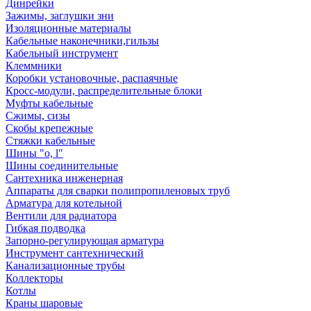
Динрейки
Зажимы, заглушки зни
Изоляционные материалы
Кабельные наконечники,гильзы
Кабельный инструмент
Клеммники
Коробки установочные, распаячные
Кросс-модули, распределительные блоки
Муфты кабельные
Сжимы, сизы
Скобы крепежные
Стяжки кабельные
Шины "o, l"
Шины соединительные
Сантехника инженерная
Аппараты для сварки полипропиленовых труб
Арматура для котельной
Вентили для радиатора
Гибкая подводка
Запорно-регулирующая арматура
Инструмент сантехнический
Канализационные трубы
Коллекторы
Котлы
Краны шаровые