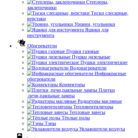
Степлеры,
заклепочники
Тиски слесарные,
верстаки
Уровни, угольники
Ящики для
инструмента
Обогреватели
Пушки газовые
Пушки дизельные
Пушки электрические
Водонагреватели
Инфракрасные
обогреватели
Конвекторы
Плитки
,печи,паяльные лампы
Радиаторы масляные
Тепловентиляторы
Тепловые завесы
Тёплые полы
Тэны
Увлажнители воздуха