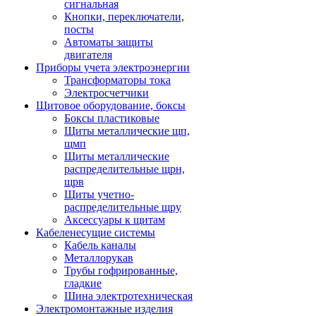
сигнальная
Кнопки, переключатели,
посты
Автоматы защиты
двигателя
Приборы учета электроэнергии
Трансформаторы тока
Электросчетчики
Щитовое оборудование, боксы
Боксы пластиковые
Щиты металлические щп,
щмп
Щиты металлические
распределительные щрн,
щрв
Щиты учетно-
распределительные щру
Аксессуары к щитам
Кабеленесущие системы
Кабель каналы
Металлорукав
Трубы гофрированные,
гладкие
Шина электротехническая
Электромонтажные изделия