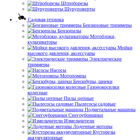
Штроборезы
Шуруповерты
Садовая техника
Бензиновые триммеры
Бензопилы
Мотоблоки,
культиваторы
Мойки
высокого давления, аксессуары
Электрические
триммеры
Насосы
Мотопомпы
Бензобуры, шнеки
Газонокосилки
колесные
Пилы цепные
Пылесосы садовые
Подметальные машины
Снегоуборщики
Измельчители
Лодочные моторы
Кусторезы
аккумуляторные