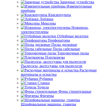
Зарядные устройства
Измерительные
приборы
Краскопульты
Лобзики
Миксеры
Ножницы,
электростеплеры
Отбойные молотки
Перфораторы
Пилы дисковые
Пилы сабельные
Торцовочные пилы
Плиткорезы
Пылесосы, аксессуары для пылесосов
Расходные
материалы и оснастка
Рубанки
Станки
Точила
Фены строительные
Фрезеры
Шлифовальные машины, граверы