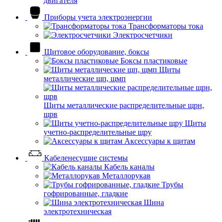
двигателя
Приборы учета электроэнергии
Трансформаторы тока
Электросчетчики
Щитовое оборудование, боксы
Боксы пластиковые
Щиты
металлические щп, щмп
Щиты металлические распределительные щрн,
щрв
Щиты
учетно-распределительные щру
Аксессуары к щитам
Кабеленесущие системы
Кабель каналы
Металлорукав
Трубы
гофрированные, гладкие
Шина
электротехническая