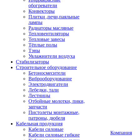
обогреватели
Конвекторы
Плитки ,печи,паяльные
лампы
Радиаторы масляные
Тепловентиляторы
Тепловые завесы
Тёплые полы
Тэны
Увлажнители воздуха
Стабилизаторы
Строительное оборудование
Бетоносмесители
Виброоборудование
Электродвигатели
Лебедки, тали
Лестницы
Отбойные молотки, пики,
запчасти
Пистолеты монтажные,
патроны, дюбеля
Кабельная продукция
Кабели силовые
Компания
Кабели силовые гибкие