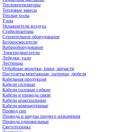
Тепловентиляторы
Тепловые завесы
Тёплые полы
Тэны
Увлажнители воздуха
Стабилизаторы
Строительное оборудование
Бетоносмесители
Виброоборудование
Электродвигатели
Лебедки, тали
Лестницы
Отбойные молотки, пики, запчасти
Пистолеты монтажные, патроны, дюбеля
Кабельная продукция
Кабели силовые
Кабели силовые гибкие
Кабели и провода связи
Кабели коаксиальные
Кабели компьютерные
Провод сип
Провода и шнуры прочего назначения
Провода одножильные
Светотехника