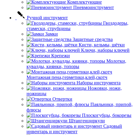
Комплектующие
Пневмоинструмент
Ручной инструмент
Гвоздодеры,
стамески, струбцины
Замки
Защитные средства
Кисти, кельмы, щётки
Ключи, наборы ключей
Крепежи
Молотки,
кувалды, киянки, топоры
Монтажная пена,герметики,клей,скотч
Наборы инструмента
Ножовки, ножи,
ножницы
Отвертки
Паяльники, припой,
флюсы
Плоскогубцы, бокорезы
Штангенциркули
Садовый
инвентарь и инструмент