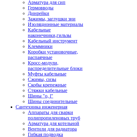
Арматура для сип
Гермовводы
Динрейки
Зажимы, заглушки зни
Изоляционные материалы
Кабельные
наконечники,гильзы
Кабельный инструмент
Клеммники
Коробки установочные,
распаячные
Кросс-модули,
распределительные блоки
Муфты кабельные
Сжимы, сизы
Скобы крепежные
Стяжки кабельные
Шины "o, l"
Шины соединительные
Сантехника инженерная
Аппараты для сварки
полипропиленовых труб
Арматура для котельной
Вентили для радиатора
Гибкая подводка