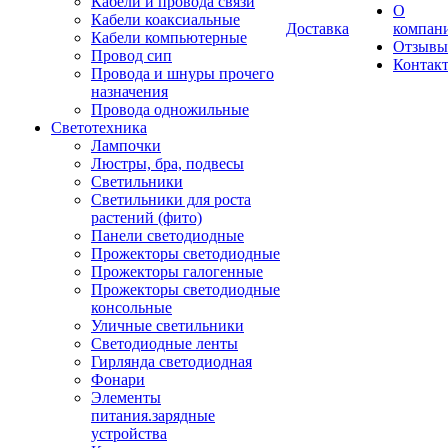
Кабели и провода связи
О
Кабели коаксиальные
Доставка
компан
Кабели компьютерные
Отзывы
Провод сип
Контак
Провода и шнуры прочего
назначения
Провода одножильные
Светотехника
Лампочки
Люстры, бра, подвесы
Светильники
Светильники для роста
растений (фито)
Панели светодиодные
Прожекторы светодиодные
Прожекторы галогенные
Прожекторы светодиодные
консольные
Уличные светильники
Светодиодные ленты
Гирлянда светодиодная
Фонари
Элементы
питания.зарядные
устройства