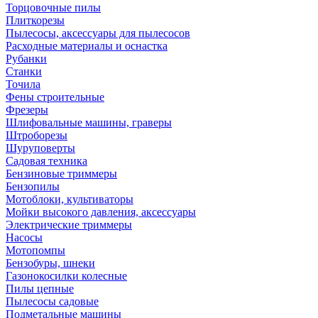
Торцовочные пилы
Плиткорезы
Пылесосы, аксессуары для пылесосов
Расходные материалы и оснастка
Рубанки
Станки
Точила
Фены строительные
Фрезеры
Шлифовальные машины, граверы
Штроборезы
Шуруповерты
Садовая техника
Бензиновые триммеры
Бензопилы
Мотоблоки, культиваторы
Мойки высокого давления, аксессуары
Электрические триммеры
Насосы
Мотопомпы
Бензобуры, шнеки
Газонокосилки колесные
Пилы цепные
Пылесосы садовые
Подметальные машины