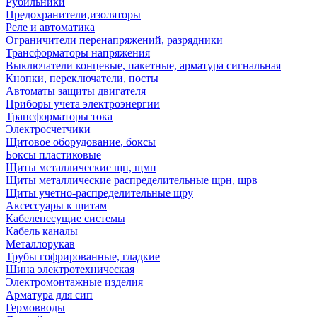
Рубильники
Предохранители,изоляторы
Реле и автоматика
Ограничители перенапряжений, разрядники
Трансформаторы напряжения
Выключатели концевые, пакетные, арматура сигнальная
Кнопки, переключатели, посты
Автоматы защиты двигателя
Приборы учета электроэнергии
Трансформаторы тока
Электросчетчики
Щитовое оборудование, боксы
Боксы пластиковые
Щиты металлические щп, щмп
Щиты металлические распределительные щрн, щрв
Щиты учетно-распределительные щру
Аксессуары к щитам
Кабеленесущие системы
Кабель каналы
Металлорукав
Трубы гофрированные, гладкие
Шина электротехническая
Электромонтажные изделия
Арматура для сип
Гермовводы