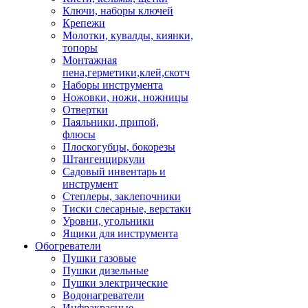
Ключи, наборы ключей
Крепежи
Молотки, кувалды, киянки,
топоры
Монтажная
пена,герметики,клей,скотч
Наборы инструмента
Ножовки, ножи, ножницы
Отвертки
Паяльники, припой,
флюсы
Плоскогубцы, бокорезы
Штангенциркули
Садовый инвентарь и
инструмент
Степлеры, заклепочники
Тиски слесарные, верстаки
Уровни, угольники
Ящики для инструмента
Обогреватели
Пушки газовые
Пушки дизельные
Пушки электрические
Водонагреватели
Инфракрасные