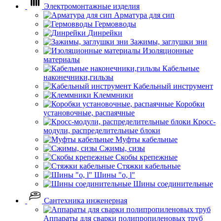
Электромонтажные изделия
Арматура для сип
Гермовводы
Динрейки
Зажимы, заглушки зни
Изоляционные
материалы
Кабельные
наконечники,гильзы
Кабельный инструмент
Клеммники
Коробки
установочные, распаячные
Кросс-
модули, распределительные блоки
Муфты кабельные
Сжимы, сизы
Скобы крепежные
Стяжки кабельные
Шины "o, l"
Шины соединительные
Сантехника инженерная
Аппараты для сварки полипропиленовых труб