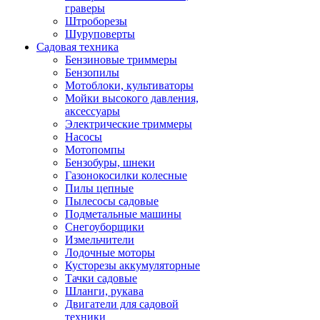
граверы
Штроборезы
Шуруповерты
Садовая техника
Бензиновые триммеры
Бензопилы
Мотоблоки, культиваторы
Мойки высокого давления,
аксессуары
Электрические триммеры
Насосы
Мотопомпы
Бензобуры, шнеки
Газонокосилки колесные
Пилы цепные
Пылесосы садовые
Подметальные машины
Снегоуборщики
Измельчители
Лодочные моторы
Кусторезы аккумуляторные
Тачки садовые
Шланги, рукава
Двигатели для садовой
техники