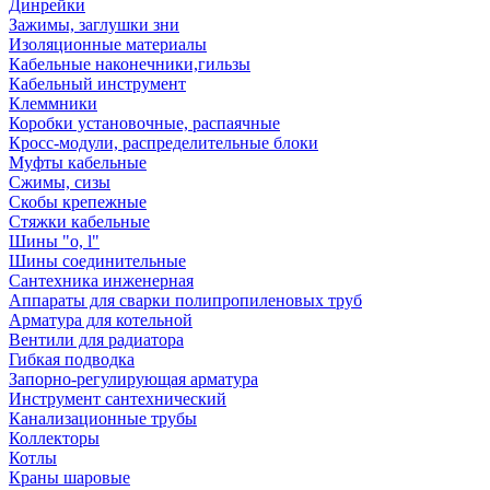
Динрейки
Зажимы, заглушки зни
Изоляционные материалы
Кабельные наконечники,гильзы
Кабельный инструмент
Клеммники
Коробки установочные, распаячные
Кросс-модули, распределительные блоки
Муфты кабельные
Сжимы, сизы
Скобы крепежные
Стяжки кабельные
Шины "o, l"
Шины соединительные
Сантехника инженерная
Аппараты для сварки полипропиленовых труб
Арматура для котельной
Вентили для радиатора
Гибкая подводка
Запорно-регулирующая арматура
Инструмент сантехнический
Канализационные трубы
Коллекторы
Котлы
Краны шаровые