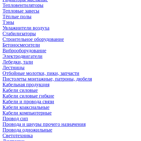
Тепловентиляторы
Тепловые завесы
Тёплые полы
Тэны
Увлажнители воздуха
Стабилизаторы
Строительное оборудование
Бетоносмесители
Виброоборудование
Электродвигатели
Лебедки, тали
Лестницы
Отбойные молотки, пики, запчасти
Пистолеты монтажные, патроны, дюбеля
Кабельная продукция
Кабели силовые
Кабели силовые гибкие
Кабели и провода связи
Кабели коаксиальные
Кабели компьютерные
Провод сип
Провода и шнуры прочего назначения
Провода одножильные
Светотехника