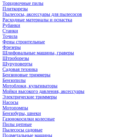
Торцовочные пилы
Плиткорезы
Пылесосы, аксессуары для пылесосов
Расходные материалы и оснастка
Рубанки
Станки
Точила
Фены строительные
Фрезеры
Шлифовальные машины, граверы
Штроборезы
Шуруповерты
Садовая техника
Бензиновые триммеры
Бензопилы
Мотоблоки, культиваторы
Мойки высокого давления, аксессуары
Электрические триммеры
Насосы
Мотопомпы
Бензобуры, шнеки
Газонокосилки колесные
Пилы цепные
Пылесосы садовые
Подметальные машины