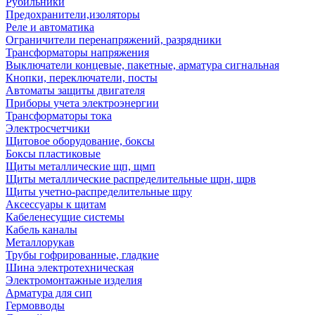
Рубильники
Предохранители,изоляторы
Реле и автоматика
Ограничители перенапряжений, разрядники
Трансформаторы напряжения
Выключатели концевые, пакетные, арматура сигнальная
Кнопки, переключатели, посты
Автоматы защиты двигателя
Приборы учета электроэнергии
Трансформаторы тока
Электросчетчики
Щитовое оборудование, боксы
Боксы пластиковые
Щиты металлические щп, щмп
Щиты металлические распределительные щрн, щрв
Щиты учетно-распределительные щру
Аксессуары к щитам
Кабеленесущие системы
Кабель каналы
Металлорукав
Трубы гофрированные, гладкие
Шина электротехническая
Электромонтажные изделия
Арматура для сип
Гермовводы