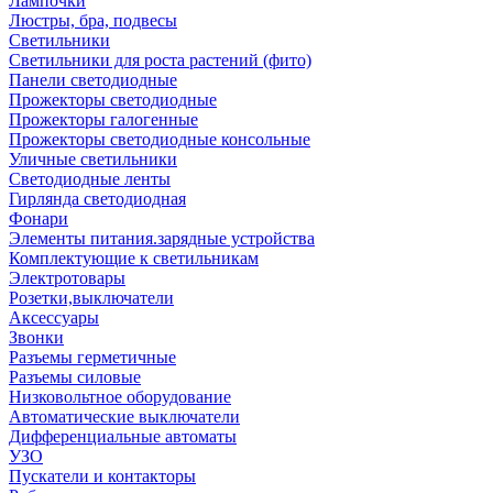
Лампочки
Люстры, бра, подвесы
Светильники
Светильники для роста растений (фито)
Панели светодиодные
Прожекторы светодиодные
Прожекторы галогенные
Прожекторы светодиодные консольные
Уличные светильники
Светодиодные ленты
Гирлянда светодиодная
Фонари
Элементы питания.зарядные устройства
Комплектующие к светильникам
Электротовары
Розетки,выключатели
Аксессуары
Звонки
Разъемы герметичные
Разъемы силовые
Низковольтное оборудование
Автоматические выключатели
Дифференциальные автоматы
УЗО
Пускатели и контакторы