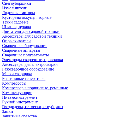
Снегоуборщики
Измельчители
Лодочные моторы
Кусторезы аккумуляторные
Тачки садовые
Шланги, рукава
Двигатели для садовой техники
Аксессуары для садовой техники
Опрыскиватели
Сварочное оборудование
Сварочные аппараты
Сварочные полуавтоматы
Электроды сварочные, проволока
Аксессуары для электросварки
Газосварочное оборудование
Маски сварщика
Бензиновые генераторы
Компрессоры
Компрессоры поршневые, ременные
Комплектующие
Пневмоинструмент
Ручной инструмент
Гвоздодеры, стамески, струбцины
Замки
Защитные средства