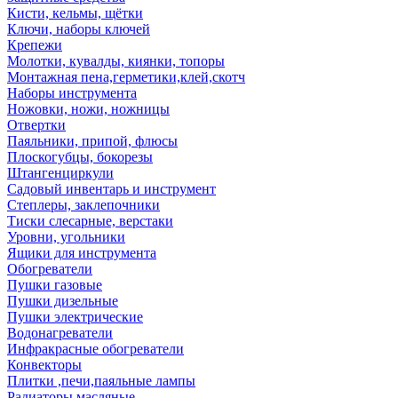
Кисти, кельмы, щётки
Ключи, наборы ключей
Крепежи
Молотки, кувалды, киянки, топоры
Монтажная пена,герметики,клей,скотч
Наборы инструмента
Ножовки, ножи, ножницы
Отвертки
Паяльники, припой, флюсы
Плоскогубцы, бокорезы
Штангенциркули
Садовый инвентарь и инструмент
Степлеры, заклепочники
Тиски слесарные, верстаки
Уровни, угольники
Ящики для инструмента
Обогреватели
Пушки газовые
Пушки дизельные
Пушки электрические
Водонагреватели
Инфракрасные обогреватели
Конвекторы
Плитки ,печи,паяльные лампы
Радиаторы масляные