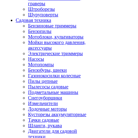
граверы
Штроборезы
Шуруповерты
Садовая техника
Бензиновые триммеры
Бензопилы
Мотоблоки, культиваторы
Мойки высокого давления,
аксессуары
Электрические триммеры
Насосы
Мотопомпы
Бензобуры, шнеки
Газонокосилки колесные
Пилы цепные
Пылесосы садовые
Подметальные машины
Снегоуборщики
Измельчители
Лодочные моторы
Кусторезы аккумуляторные
Тачки садовые
Шланги, рукава
Двигатели для садовой
техники