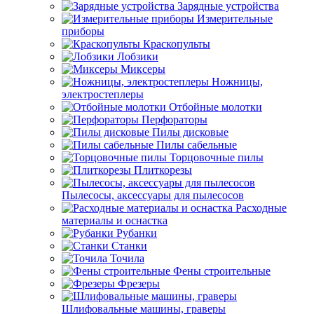
Зарядные устройства
Измерительные
приборы
Краскопульты
Лобзики
Миксеры
Ножницы,
электростеплеры
Отбойные молотки
Перфораторы
Пилы дисковые
Пилы сабельные
Торцовочные пилы
Плиткорезы
Пылесосы, аксессуары для пылесосов
Расходные
материалы и оснастка
Рубанки
Станки
Точила
Фены строительные
Фрезеры
Шлифовальные машины, граверы