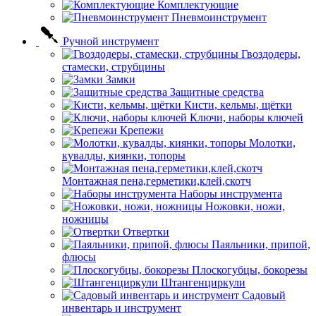
Комплектующие
Пневмоинструмент
Ручной инструмент
Гвоздодеры,
стамески, струбцины
Замки
Защитные средства
Кисти, кельмы, щётки
Ключи, наборы ключей
Крепежи
Молотки,
кувалды, киянки, топоры
Монтажная пена,герметики,клей,скотч
Наборы инструмента
Ножовки, ножи,
ножницы
Отвертки
Паяльники, припой,
флюсы
Плоскогубцы, бокорезы
Штангенциркули
Садовый
инвентарь и инструмент