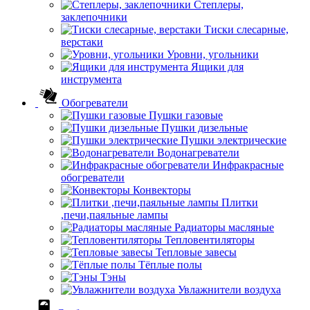
Степлеры,
заклепочники
Тиски слесарные,
верстаки
Уровни, угольники
Ящики для
инструмента
Обогреватели
Пушки газовые
Пушки дизельные
Пушки электрические
Водонагреватели
Инфракрасные
обогреватели
Конвекторы
Плитки
,печи,паяльные лампы
Радиаторы масляные
Тепловентиляторы
Тепловые завесы
Тёплые полы
Тэны
Увлажнители воздуха