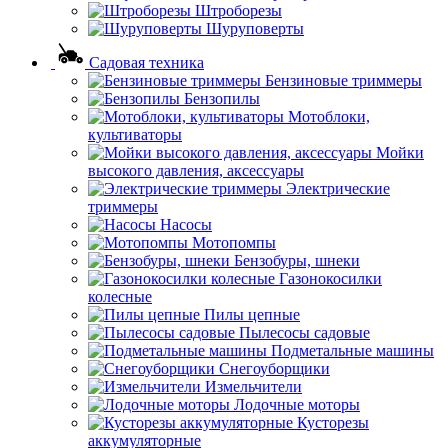
Штроборезы
Шуруповерты
Садовая техника
Бензиновые триммеры
Бензопилы
Мотоблоки,
культиваторы
Мойки
высокого давления, аксессуары
Электрические
триммеры
Насосы
Мотопомпы
Бензобуры, шнеки
Газонокосилки
колесные
Пилы цепные
Пылесосы садовые
Подметальные машины
Снегоуборщики
Измельчители
Лодочные моторы
Кусторезы
аккумуляторные