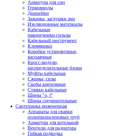
Арматура для сип
Гермовводы
Динрейки
Зажимы, заглушки зни
Изоляционные материалы
Кабельные
наконечники,гильзы
Кабельный инструмент
Клеммники
Коробки установочные,
распаячные
Кросс-модули,
распределительные блоки
Муфты кабельные
Сжимы, сизы
Скобы крепежные
Стяжки кабельные
Шины "o, l"
Шины соединительные
Сантехника инженерная
Аппараты для сварки
полипропиленовых труб
Арматура для котельной
Вентили для радиатора
Гибкая подводка