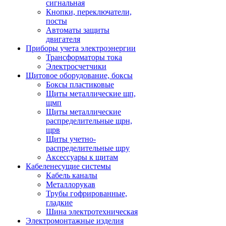
сигнальная
Кнопки, переключатели,
посты
Автоматы защиты
двигателя
Приборы учета электроэнергии
Трансформаторы тока
Электросчетчики
Щитовое оборудование, боксы
Боксы пластиковые
Щиты металлические щп,
щмп
Щиты металлические
распределительные щрн,
щрв
Щиты учетно-
распределительные щру
Аксессуары к щитам
Кабеленесущие системы
Кабель каналы
Металлорукав
Трубы гофрированные,
гладкие
Шина электротехническая
Электромонтажные изделия