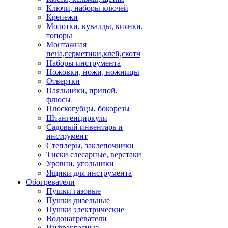
Ключи, наборы ключей
Крепежи
Молотки, кувалды, киянки,
топоры
Монтажная
пена,герметики,клей,скотч
Наборы инструмента
Ножовки, ножи, ножницы
Отвертки
Паяльники, припой,
флюсы
Плоскогубцы, бокорезы
Штангенциркули
Садовый инвентарь и
инструмент
Степлеры, заклепочники
Тиски слесарные, верстаки
Уровни, угольники
Ящики для инструмента
Обогреватели
Пушки газовые
Пушки дизельные
Пушки электрические
Водонагреватели
Инфракрасные