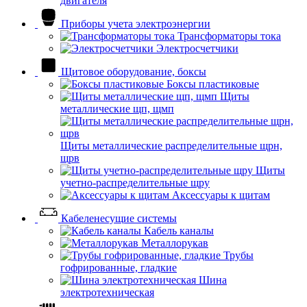
двигателя
Приборы учета электроэнергии
Трансформаторы тока
Электросчетчики
Щитовое оборудование, боксы
Боксы пластиковые
Щиты
металлические щп, щмп
Щиты металлические распределительные щрн,
щрв
Щиты
учетно-распределительные щру
Аксессуары к щитам
Кабеленесущие системы
Кабель каналы
Металлорукав
Трубы
гофрированные, гладкие
Шина
электротехническая