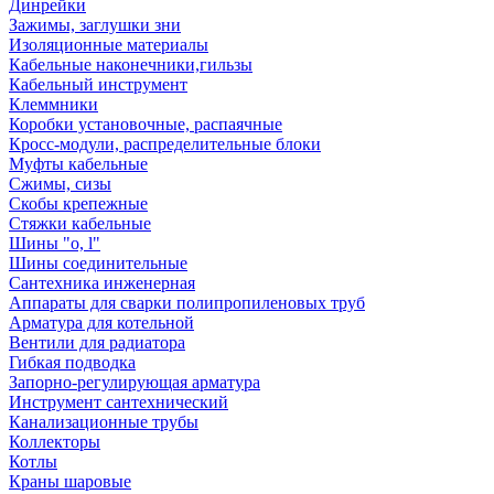
Динрейки
Зажимы, заглушки зни
Изоляционные материалы
Кабельные наконечники,гильзы
Кабельный инструмент
Клеммники
Коробки установочные, распаячные
Кросс-модули, распределительные блоки
Муфты кабельные
Сжимы, сизы
Скобы крепежные
Стяжки кабельные
Шины "o, l"
Шины соединительные
Сантехника инженерная
Аппараты для сварки полипропиленовых труб
Арматура для котельной
Вентили для радиатора
Гибкая подводка
Запорно-регулирующая арматура
Инструмент сантехнический
Канализационные трубы
Коллекторы
Котлы
Краны шаровые