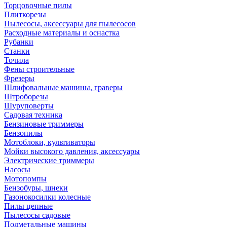
Торцовочные пилы
Плиткорезы
Пылесосы, аксессуары для пылесосов
Расходные материалы и оснастка
Рубанки
Станки
Точила
Фены строительные
Фрезеры
Шлифовальные машины, граверы
Штроборезы
Шуруповерты
Садовая техника
Бензиновые триммеры
Бензопилы
Мотоблоки, культиваторы
Мойки высокого давления, аксессуары
Электрические триммеры
Насосы
Мотопомпы
Бензобуры, шнеки
Газонокосилки колесные
Пилы цепные
Пылесосы садовые
Подметальные машины