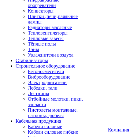
обогреватели
Конвекторы
Плитки ,печи,паяльные
лампы
Радиаторы масляные
Тепловентиляторы
Тепловые завесы
Тёплые полы
Тэны
Увлажнители воздуха
Стабилизаторы
Строительное оборудование
Бетоносмесители
Виброоборудование
Электродвигатели
Лебедки, тали
Лестницы
Отбойные молотки, пики,
запчасти
Пистолеты монтажные,
патроны, дюбеля
Кабельная продукция
Кабели силовые
Компания
Кабели силовые гибкие