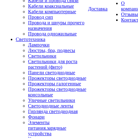
Кабели и провода связи
О
Кабели коаксиальные
Доставка
компан
Кабели компьютерные
Отзывы
Провод сип
Контак
Провода и шнуры прочего
назначения
Провода одножильные
Светотехника
Лампочки
Люстры, бра, подвесы
Светильники
Светильники для роста
растений (фито)
Панели светодиодные
Прожекторы светодиодные
Прожекторы галогенные
Прожекторы светодиодные
консольные
Уличные светильники
Светодиодные ленты
Гирлянда светодиодная
Фонари
Элементы
питания.зарядные
устройства