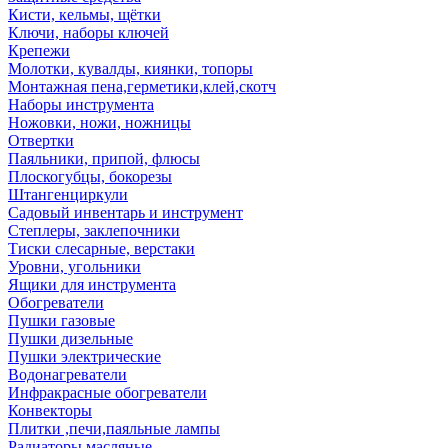
Кисти, кельмы, щётки
Ключи, наборы ключей
Крепежи
Молотки, кувалды, киянки, топоры
Монтажная пена,герметики,клей,скотч
Наборы инструмента
Ножовки, ножи, ножницы
Отвертки
Паяльники, припой, флюсы
Плоскогубцы, бокорезы
Штангенциркули
Садовый инвентарь и инструмент
Степлеры, заклепочники
Тиски слесарные, верстаки
Уровни, угольники
Ящики для инструмента
Обогреватели
Пушки газовые
Пушки дизельные
Пушки электрические
Водонагреватели
Инфракрасные обогреватели
Конвекторы
Плитки ,печи,паяльные лампы
Радиаторы масляные