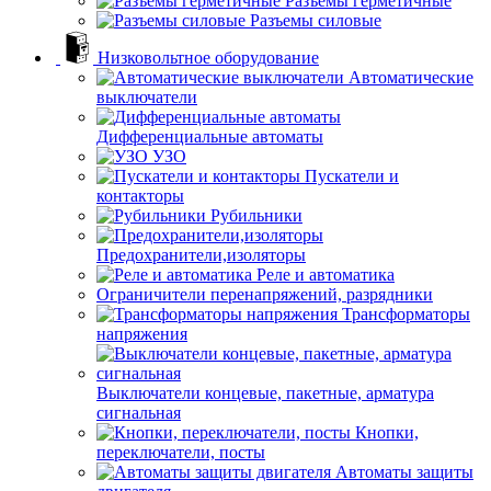
Разъемы герметичные
Разъемы силовые
Низковольтное оборудование
Автоматические
выключатели
Дифференциальные автоматы
УЗО
Пускатели и
контакторы
Рубильники
Предохранители,изоляторы
Реле и автоматика
Ограничители перенапряжений, разрядники
Трансформаторы
напряжения
Выключатели концевые, пакетные, арматура
сигнальная
Кнопки,
переключатели, посты
Автоматы защиты