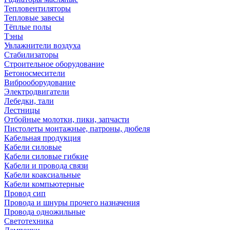
Тепловентиляторы
Тепловые завесы
Тёплые полы
Тэны
Увлажнители воздуха
Стабилизаторы
Строительное оборудование
Бетоносмесители
Виброоборудование
Электродвигатели
Лебедки, тали
Лестницы
Отбойные молотки, пики, запчасти
Пистолеты монтажные, патроны, дюбеля
Кабельная продукция
Кабели силовые
Кабели силовые гибкие
Кабели и провода связи
Кабели коаксиальные
Кабели компьютерные
Провод сип
Провода и шнуры прочего назначения
Провода одножильные
Светотехника