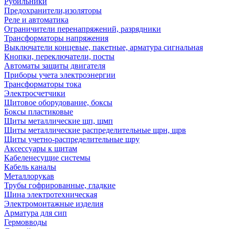
Рубильники
Предохранители,изоляторы
Реле и автоматика
Ограничители перенапряжений, разрядники
Трансформаторы напряжения
Выключатели концевые, пакетные, арматура сигнальная
Кнопки, переключатели, посты
Автоматы защиты двигателя
Приборы учета электроэнергии
Трансформаторы тока
Электросчетчики
Щитовое оборудование, боксы
Боксы пластиковые
Щиты металлические щп, щмп
Щиты металлические распределительные щрн, щрв
Щиты учетно-распределительные щру
Аксессуары к щитам
Кабеленесущие системы
Кабель каналы
Металлорукав
Трубы гофрированные, гладкие
Шина электротехническая
Электромонтажные изделия
Арматура для сип
Гермовводы