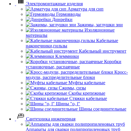
Электромонтажные изделия
Арматура для сип
Гермовводы
Динрейки
Зажимы, заглушки зни
Изоляционные
материалы
Кабельные
наконечники,гильзы
Кабельный инструмент
Клеммники
Коробки
установочные, распаячные
Кросс-
модули, распределительные блоки
Муфты кабельные
Сжимы, сизы
Скобы крепежные
Стяжки кабельные
Шины "o, l"
Шины соединительные
Сантехника инженерная
Аппараты для сварки полипропиленовых труб