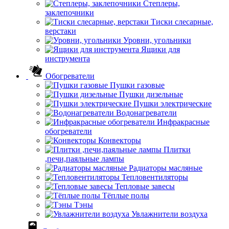
Степлеры,
заклепочники
Тиски слесарные,
верстаки
Уровни, угольники
Ящики для
инструмента
Обогреватели
Пушки газовые
Пушки дизельные
Пушки электрические
Водонагреватели
Инфракрасные
обогреватели
Конвекторы
Плитки
,печи,паяльные лампы
Радиаторы масляные
Тепловентиляторы
Тепловые завесы
Тёплые полы
Тэны
Увлажнители воздуха