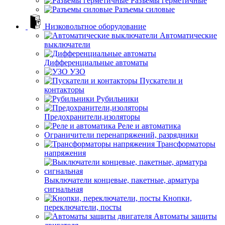
Разъемы герметичные
Разъемы силовые
Низковольтное оборудование
Автоматические
выключатели
Дифференциальные автоматы
УЗО
Пускатели и
контакторы
Рубильники
Предохранители,изоляторы
Реле и автоматика
Ограничители перенапряжений, разрядники
Трансформаторы
напряжения
Выключатели концевые, пакетные, арматура
сигнальная
Кнопки,
переключатели, посты
Автоматы защиты