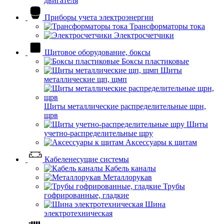
двигателя
Приборы учета электроэнергии
Трансформаторы тока
Электросчетчики
Щитовое оборудование, боксы
Боксы пластиковые
Щиты
металлические щп, щмп
Щиты металлические распределительные щрн,
щрв
Щиты
учетно-распределительные щру
Аксессуары к щитам
Кабеленесущие системы
Кабель каналы
Металлорукав
Трубы
гофрированные, гладкие
Шина
электротехническая