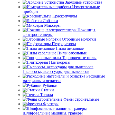
Зарядные устройства
Измерительные
приборы
Краскопульты
Лобзики
Миксеры
Ножницы,
электростеплеры
Отбойные молотки
Перфораторы
Пилы дисковые
Пилы сабельные
Торцовочные пилы
Плиткорезы
Пылесосы, аксессуары для пылесосов
Расходные
материалы и оснастка
Рубанки
Станки
Точила
Фены строительные
Фрезеры
Шлифовальные машины, граверы