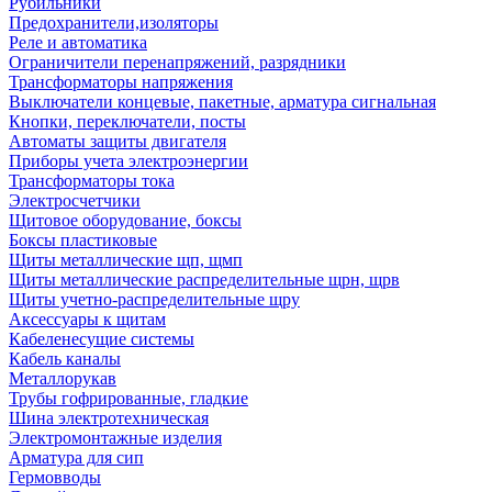
Рубильники
Предохранители,изоляторы
Реле и автоматика
Ограничители перенапряжений, разрядники
Трансформаторы напряжения
Выключатели концевые, пакетные, арматура сигнальная
Кнопки, переключатели, посты
Автоматы защиты двигателя
Приборы учета электроэнергии
Трансформаторы тока
Электросчетчики
Щитовое оборудование, боксы
Боксы пластиковые
Щиты металлические щп, щмп
Щиты металлические распределительные щрн, щрв
Щиты учетно-распределительные щру
Аксессуары к щитам
Кабеленесущие системы
Кабель каналы
Металлорукав
Трубы гофрированные, гладкие
Шина электротехническая
Электромонтажные изделия
Арматура для сип
Гермовводы