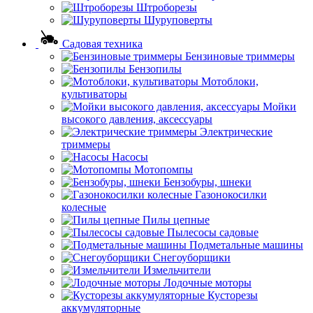
Штроборезы
Шуруповерты
Садовая техника
Бензиновые триммеры
Бензопилы
Мотоблоки,
культиваторы
Мойки
высокого давления, аксессуары
Электрические
триммеры
Насосы
Мотопомпы
Бензобуры, шнеки
Газонокосилки
колесные
Пилы цепные
Пылесосы садовые
Подметальные машины
Снегоуборщики
Измельчители
Лодочные моторы
Кусторезы
аккумуляторные