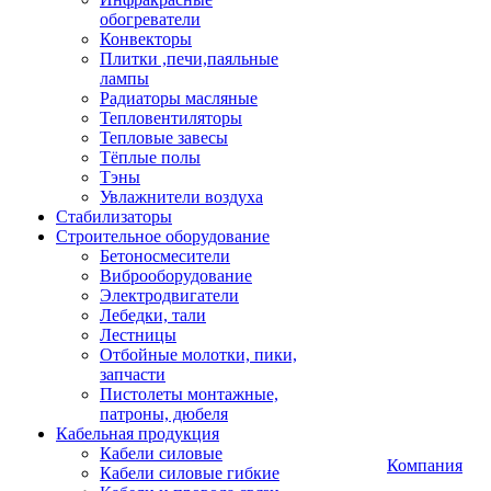
обогреватели
Конвекторы
Плитки ,печи,паяльные
лампы
Радиаторы масляные
Тепловентиляторы
Тепловые завесы
Тёплые полы
Тэны
Увлажнители воздуха
Стабилизаторы
Строительное оборудование
Бетоносмесители
Виброоборудование
Электродвигатели
Лебедки, тали
Лестницы
Отбойные молотки, пики,
запчасти
Пистолеты монтажные,
патроны, дюбеля
Кабельная продукция
Кабели силовые
Компания
Кабели силовые гибкие