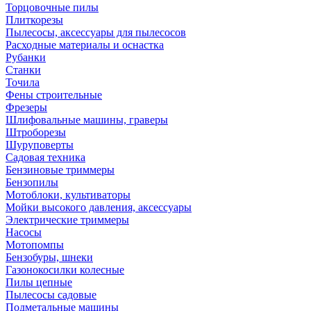
Торцовочные пилы
Плиткорезы
Пылесосы, аксессуары для пылесосов
Расходные материалы и оснастка
Рубанки
Станки
Точила
Фены строительные
Фрезеры
Шлифовальные машины, граверы
Штроборезы
Шуруповерты
Садовая техника
Бензиновые триммеры
Бензопилы
Мотоблоки, культиваторы
Мойки высокого давления, аксессуары
Электрические триммеры
Насосы
Мотопомпы
Бензобуры, шнеки
Газонокосилки колесные
Пилы цепные
Пылесосы садовые
Подметальные машины