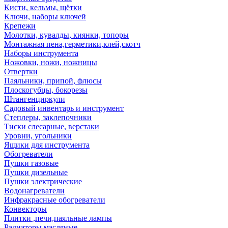
Кисти, кельмы, щётки
Ключи, наборы ключей
Крепежи
Молотки, кувалды, киянки, топоры
Монтажная пена,герметики,клей,скотч
Наборы инструмента
Ножовки, ножи, ножницы
Отвертки
Паяльники, припой, флюсы
Плоскогубцы, бокорезы
Штангенциркули
Садовый инвентарь и инструмент
Степлеры, заклепочники
Тиски слесарные, верстаки
Уровни, угольники
Ящики для инструмента
Обогреватели
Пушки газовые
Пушки дизельные
Пушки электрические
Водонагреватели
Инфракрасные обогреватели
Конвекторы
Плитки ,печи,паяльные лампы
Радиаторы масляные