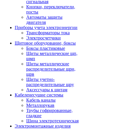
сигнальная
Кнопки, переключатели,
посты
Автоматы защиты
двигателя
Приборы учета электроэнергии
Трансформаторы тока
Электросчетчики
Щитовое оборудование, боксы
Боксы пластиковые
Щиты металлические щп,
щмп
Щиты металлические
распределительные щрн,
щрв
Щиты учетно-
распределительные щру
Аксессуары к щитам
Кабеленесущие системы
Кабель каналы
Металлорукав
Трубы гофрированные,
гладкие
Шина электротехническая
Электромонтажные изделия