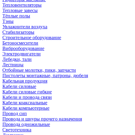
Тепловентиляторы
Тепловые завесы
Тёплые полы
Тэны
Увлажнители воздуха
Стабилизаторы
Строительное оборудование
Бетоносмесители
Виброоборудование
Электродвигатели
Лебедки, тали
Лестницы
Отбойные молотки, пики, запчасти
Пистолеты монтажные, патроны, дюбеля
Кабельная продукция
Кабели силовые
Кабели силовые гибкие
Кабели и провода связи
Кабели коаксиальные
Кабели компьютерные
Провод сип
Провода и шнуры прочего назначения
Провода одножильные
Светотехника