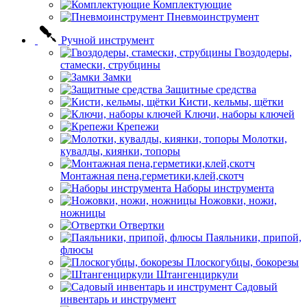
Комплектующие
Пневмоинструмент
Ручной инструмент
Гвоздодеры,
стамески, струбцины
Замки
Защитные средства
Кисти, кельмы, щётки
Ключи, наборы ключей
Крепежи
Молотки,
кувалды, киянки, топоры
Монтажная пена,герметики,клей,скотч
Наборы инструмента
Ножовки, ножи,
ножницы
Отвертки
Паяльники, припой,
флюсы
Плоскогубцы, бокорезы
Штангенциркули
Садовый
инвентарь и инструмент