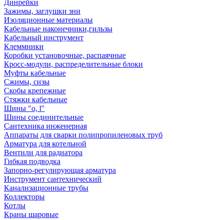
Динрейки
Зажимы, заглушки зни
Изоляционные материалы
Кабельные наконечники,гильзы
Кабельный инструмент
Клеммники
Коробки установочные, распаячные
Кросс-модули, распределительные блоки
Муфты кабельные
Сжимы, сизы
Скобы крепежные
Стяжки кабельные
Шины "o, l"
Шины соединительные
Сантехника инженерная
Аппараты для сварки полипропиленовых труб
Арматура для котельной
Вентили для радиатора
Гибкая подводка
Запорно-регулирующая арматура
Инструмент сантехнический
Канализационные трубы
Коллекторы
Котлы
Краны шаровые