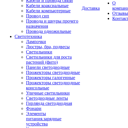
Кабели и провода связи
О
Кабели коаксиальные
Доставка
компан
Кабели компьютерные
Отзывы
Провод сип
Контак
Провода и шнуры прочего
назначения
Провода одножильные
Светотехника
Лампочки
Люстры, бра, подвесы
Светильники
Светильники для роста
растений (фито)
Панели светодиодные
Прожекторы светодиодные
Прожекторы галогенные
Прожекторы светодиодные
консольные
Уличные светильники
Светодиодные ленты
Гирлянда светодиодная
Фонари
Элементы
питания.зарядные
устройства