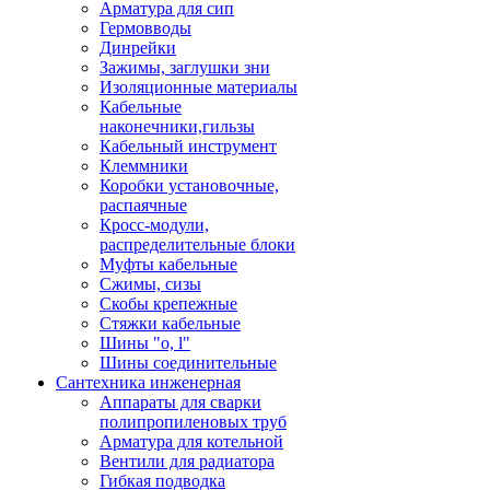
Арматура для сип
Гермовводы
Динрейки
Зажимы, заглушки зни
Изоляционные материалы
Кабельные
наконечники,гильзы
Кабельный инструмент
Клеммники
Коробки установочные,
распаячные
Кросс-модули,
распределительные блоки
Муфты кабельные
Сжимы, сизы
Скобы крепежные
Стяжки кабельные
Шины "o, l"
Шины соединительные
Сантехника инженерная
Аппараты для сварки
полипропиленовых труб
Арматура для котельной
Вентили для радиатора
Гибкая подводка