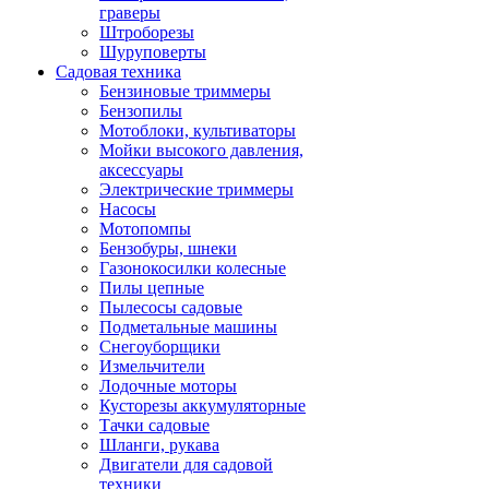
граверы
Штроборезы
Шуруповерты
Садовая техника
Бензиновые триммеры
Бензопилы
Мотоблоки, культиваторы
Мойки высокого давления,
аксессуары
Электрические триммеры
Насосы
Мотопомпы
Бензобуры, шнеки
Газонокосилки колесные
Пилы цепные
Пылесосы садовые
Подметальные машины
Снегоуборщики
Измельчители
Лодочные моторы
Кусторезы аккумуляторные
Тачки садовые
Шланги, рукава
Двигатели для садовой
техники