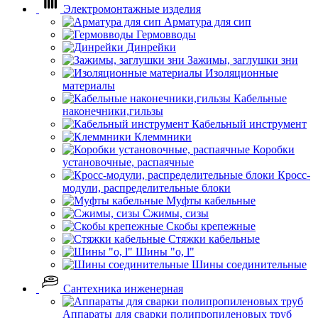
Электромонтажные изделия
Арматура для сип
Гермовводы
Динрейки
Зажимы, заглушки зни
Изоляционные
материалы
Кабельные
наконечники,гильзы
Кабельный инструмент
Клеммники
Коробки
установочные, распаячные
Кросс-
модули, распределительные блоки
Муфты кабельные
Сжимы, сизы
Скобы крепежные
Стяжки кабельные
Шины "o, l"
Шины соединительные
Сантехника инженерная
Аппараты для сварки полипропиленовых труб