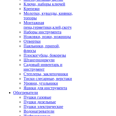
Ключи, наборы ключей
Крепежи
Молотки, кувалды, киянки,
топоры
Монтажная
пена,герметики,клей,скотч
Наборы инструмента
Ножовки, ножи, ножницы
Отвертки
Паяльники, припой,
флюсы
Плоскогубцы, бокорезы
Штангенциркули
Садовый инвентарь и
инструмент
Степлеры, заклепочники
Тиски слесарные, верстаки
Уровни, угольники
Ящики для инструмента
Обогреватели
Пушки газовые
Пушки дизельные
Пушки электрические
Водонагреватели
Инфракрасные