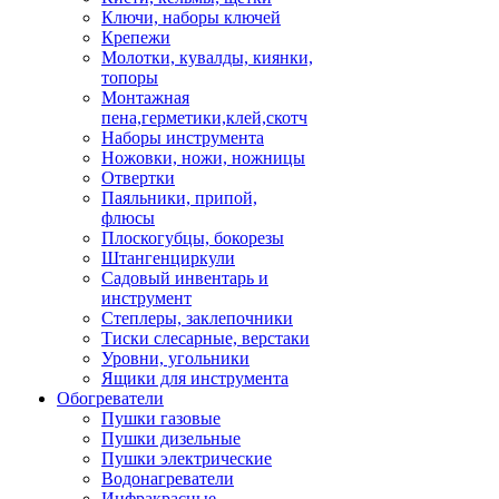
Ключи, наборы ключей
Крепежи
Молотки, кувалды, киянки,
топоры
Монтажная
пена,герметики,клей,скотч
Наборы инструмента
Ножовки, ножи, ножницы
Отвертки
Паяльники, припой,
флюсы
Плоскогубцы, бокорезы
Штангенциркули
Садовый инвентарь и
инструмент
Степлеры, заклепочники
Тиски слесарные, верстаки
Уровни, угольники
Ящики для инструмента
Обогреватели
Пушки газовые
Пушки дизельные
Пушки электрические
Водонагреватели
Инфракрасные