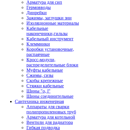
Арматура для сип
Гермовводы
Динрейки
Зажимы, заглушки зни
Изоляционные материалы
Кабельные
наконечники,гильзы
Кабельный инструмент
Клеммники
Коробки установочные,
распаячные
Кросс-модули,
распределительные блоки
Муфты кабельные
Сжимы, сизы
Скобы крепежные
Стяжки кабельные
Шины "o, l"
Шины соединительные
Сантехника инженерная
Аппараты для сварки
полипропиленовых труб
Арматура для котельной
Вентили для радиатора
Гибкая подводка