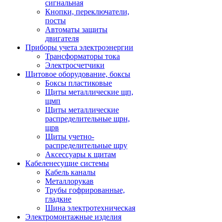
сигнальная
Кнопки, переключатели,
посты
Автоматы защиты
двигателя
Приборы учета электроэнергии
Трансформаторы тока
Электросчетчики
Щитовое оборудование, боксы
Боксы пластиковые
Щиты металлические щп,
щмп
Щиты металлические
распределительные щрн,
щрв
Щиты учетно-
распределительные щру
Аксессуары к щитам
Кабеленесущие системы
Кабель каналы
Металлорукав
Трубы гофрированные,
гладкие
Шина электротехническая
Электромонтажные изделия