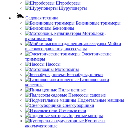
Штроборезы
Шуруповерты
Садовая техника
Бензиновые триммеры
Бензопилы
Мотоблоки,
культиваторы
Мойки
высокого давления, аксессуары
Электрические
триммеры
Насосы
Мотопомпы
Бензобуры, шнеки
Газонокосилки
колесные
Пилы цепные
Пылесосы садовые
Подметальные машины
Снегоуборщики
Измельчители
Лодочные моторы
Кусторезы
аккумуляторные