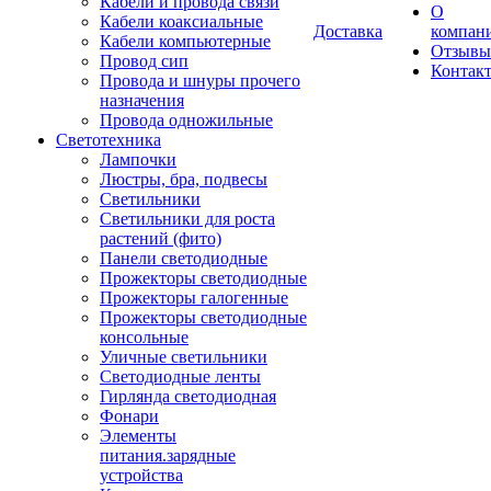
Кабели и провода связи
О
Кабели коаксиальные
Доставка
компан
Кабели компьютерные
Отзывы
Провод сип
Контак
Провода и шнуры прочего
назначения
Провода одножильные
Светотехника
Лампочки
Люстры, бра, подвесы
Светильники
Светильники для роста
растений (фито)
Панели светодиодные
Прожекторы светодиодные
Прожекторы галогенные
Прожекторы светодиодные
консольные
Уличные светильники
Светодиодные ленты
Гирлянда светодиодная
Фонари
Элементы
питания.зарядные
устройства