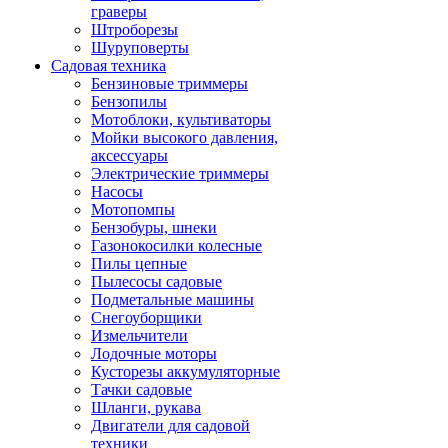
граверы
Штроборезы
Шуруповерты
Садовая техника
Бензиновые триммеры
Бензопилы
Мотоблоки, культиваторы
Мойки высокого давления,
аксессуары
Электрические триммеры
Насосы
Мотопомпы
Бензобуры, шнеки
Газонокосилки колесные
Пилы цепные
Пылесосы садовые
Подметальные машины
Снегоуборщики
Измельчители
Лодочные моторы
Кусторезы аккумуляторные
Тачки садовые
Шланги, рукава
Двигатели для садовой
техники