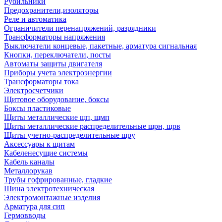
Рубильники
Предохранители,изоляторы
Реле и автоматика
Ограничители перенапряжений, разрядники
Трансформаторы напряжения
Выключатели концевые, пакетные, арматура сигнальная
Кнопки, переключатели, посты
Автоматы защиты двигателя
Приборы учета электроэнергии
Трансформаторы тока
Электросчетчики
Щитовое оборудование, боксы
Боксы пластиковые
Щиты металлические щп, щмп
Щиты металлические распределительные щрн, щрв
Щиты учетно-распределительные щру
Аксессуары к щитам
Кабеленесущие системы
Кабель каналы
Металлорукав
Трубы гофрированные, гладкие
Шина электротехническая
Электромонтажные изделия
Арматура для сип
Гермовводы