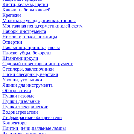
Кисти, кельмы, щётки
Ключи, наборы ключей
Крепежи
Молотки, кувалды, киянки, топоры
Монтажная пена,герметики,клей,скотч
Наборы инструмента
Ножовки, ножи, ножницы
Отвертки
Паяльники, припой, флюсы
Плоскогубцы, бокорезы
Штангенциркули
Садовый инвентарь и инструмент
Степлеры, заклепочники
Тиски слесарные, верстаки
Уровни, угольники
Ящики для инструмента
Обогреватели
Пушки газовые
Пушки дизельные
Пушки электрические
Водонагреватели
Инфракрасные обогреватели
Конвекторы
Плитки ,печи,паяльные лампы
Радиаторы масляные