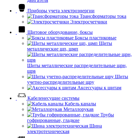
двигателя
Приборы учета электроэнергии
Трансформаторы тока
Электросчетчики
Щитовое оборудование, боксы
Боксы пластиковые
Щиты
металлические щп, щмп
Щиты металлические распределительные щрн,
щрв
Щиты
учетно-распределительные щру
Аксессуары к щитам
Кабеленесущие системы
Кабель каналы
Металлорукав
Трубы
гофрированные, гладкие
Шина
электротехническая