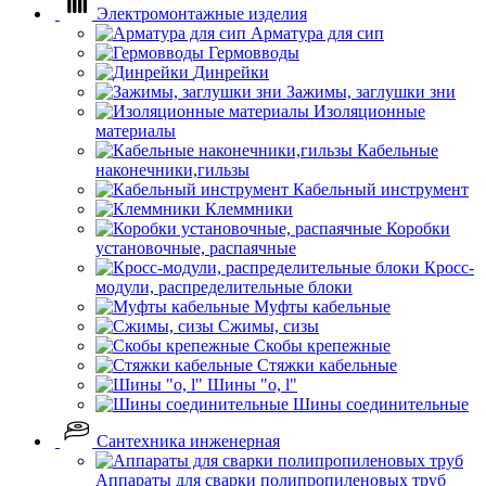
Электромонтажные изделия
Арматура для сип
Гермовводы
Динрейки
Зажимы, заглушки зни
Изоляционные
материалы
Кабельные
наконечники,гильзы
Кабельный инструмент
Клеммники
Коробки
установочные, распаячные
Кросс-
модули, распределительные блоки
Муфты кабельные
Сжимы, сизы
Скобы крепежные
Стяжки кабельные
Шины "o, l"
Шины соединительные
Сантехника инженерная
Аппараты для сварки полипропиленовых труб