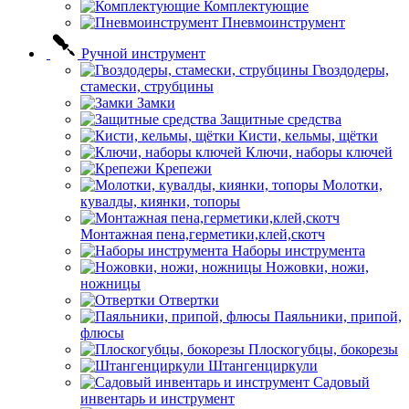
Комплектующие
Пневмоинструмент
Ручной инструмент
Гвоздодеры,
стамески, струбцины
Замки
Защитные средства
Кисти, кельмы, щётки
Ключи, наборы ключей
Крепежи
Молотки,
кувалды, киянки, топоры
Монтажная пена,герметики,клей,скотч
Наборы инструмента
Ножовки, ножи,
ножницы
Отвертки
Паяльники, припой,
флюсы
Плоскогубцы, бокорезы
Штангенциркули
Садовый
инвентарь и инструмент