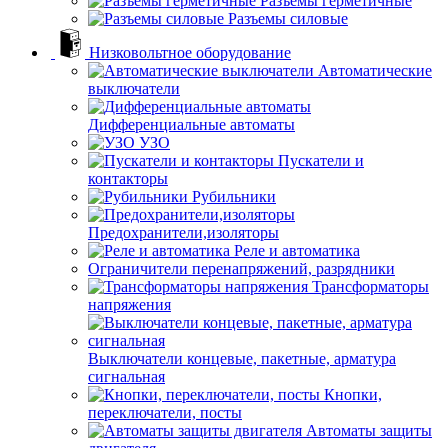
Разъемы герметичные
Разъемы силовые
Низковольтное оборудование
Автоматические
выключатели
Дифференциальные автоматы
УЗО
Пускатели и
контакторы
Рубильники
Предохранители,изоляторы
Реле и автоматика
Ограничители перенапряжений, разрядники
Трансформаторы
напряжения
Выключатели концевые, пакетные, арматура
сигнальная
Кнопки,
переключатели, посты
Автоматы защиты