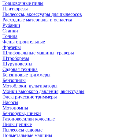
Торцовочные пилы
Плиткорезы
Пылесосы, аксессуары для пылесосов
Расходные материалы и оснастка
Рубанки
Станки
Точила
Фены строительные
Фрезеры
Шлифовальные машины, граверы
Штроборезы
Шуруповерты
Садовая техника
Бензиновые триммеры
Бензопилы
Мотоблоки, культиваторы
Мойки высокого давления, аксессуары
Электрические триммеры
Насосы
Мотопомпы
Бензобуры, шнеки
Газонокосилки колесные
Пилы цепные
Пылесосы садовые
Подметальные машины