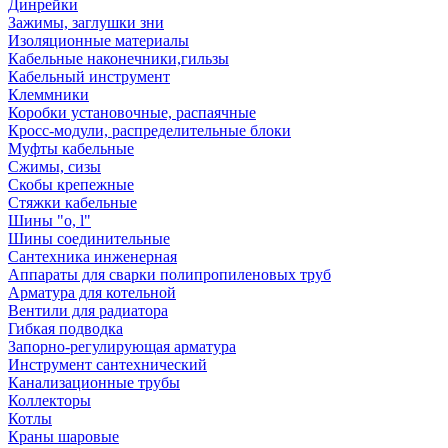
Динрейки
Зажимы, заглушки зни
Изоляционные материалы
Кабельные наконечники,гильзы
Кабельный инструмент
Клеммники
Коробки установочные, распаячные
Кросс-модули, распределительные блоки
Муфты кабельные
Сжимы, сизы
Скобы крепежные
Стяжки кабельные
Шины "o, l"
Шины соединительные
Сантехника инженерная
Аппараты для сварки полипропиленовых труб
Арматура для котельной
Вентили для радиатора
Гибкая подводка
Запорно-регулирующая арматура
Инструмент сантехнический
Канализационные трубы
Коллекторы
Котлы
Краны шаровые