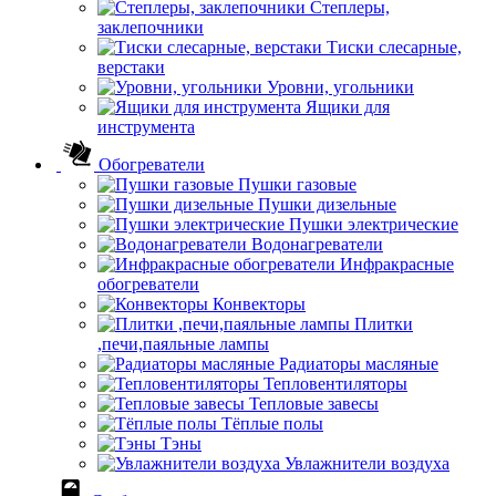
Степлеры,
заклепочники
Тиски слесарные,
верстаки
Уровни, угольники
Ящики для
инструмента
Обогреватели
Пушки газовые
Пушки дизельные
Пушки электрические
Водонагреватели
Инфракрасные
обогреватели
Конвекторы
Плитки
,печи,паяльные лампы
Радиаторы масляные
Тепловентиляторы
Тепловые завесы
Тёплые полы
Тэны
Увлажнители воздуха