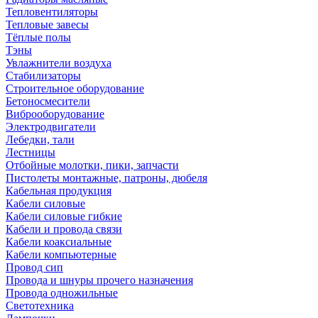
Тепловентиляторы
Тепловые завесы
Тёплые полы
Тэны
Увлажнители воздуха
Стабилизаторы
Строительное оборудование
Бетоносмесители
Виброоборудование
Электродвигатели
Лебедки, тали
Лестницы
Отбойные молотки, пики, запчасти
Пистолеты монтажные, патроны, дюбеля
Кабельная продукция
Кабели силовые
Кабели силовые гибкие
Кабели и провода связи
Кабели коаксиальные
Кабели компьютерные
Провод сип
Провода и шнуры прочего назначения
Провода одножильные
Светотехника