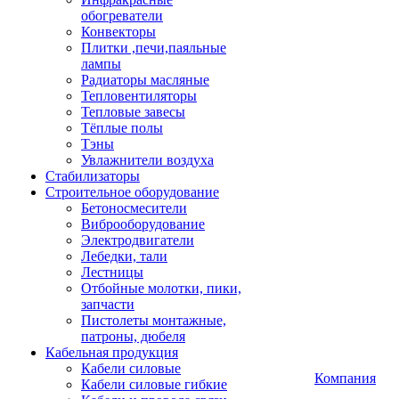
обогреватели
Конвекторы
Плитки ,печи,паяльные
лампы
Радиаторы масляные
Тепловентиляторы
Тепловые завесы
Тёплые полы
Тэны
Увлажнители воздуха
Стабилизаторы
Строительное оборудование
Бетоносмесители
Виброоборудование
Электродвигатели
Лебедки, тали
Лестницы
Отбойные молотки, пики,
запчасти
Пистолеты монтажные,
патроны, дюбеля
Кабельная продукция
Кабели силовые
Компания
Кабели силовые гибкие