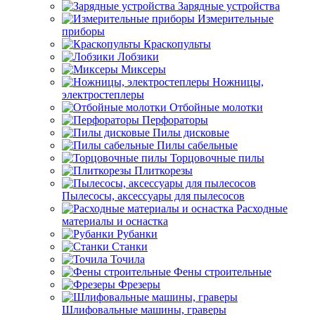
Зарядные устройства
Измерительные
приборы
Краскопульты
Лобзики
Миксеры
Ножницы,
электростеплеры
Отбойные молотки
Перфораторы
Пилы дисковые
Пилы сабельные
Торцовочные пилы
Плиткорезы
Пылесосы, аксессуары для пылесосов
Расходные
материалы и оснастка
Рубанки
Станки
Точила
Фены строительные
Фрезеры
Шлифовальные машины, граверы