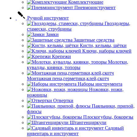
Комплектующие
Пневмоинструмент
Ручной инструмент
Гвоздодеры,
стамески, струбцины
Замки
Защитные средства
Кисти, кельмы, щётки
Ключи, наборы ключей
Крепежи
Молотки,
кувалды, киянки, топоры
Монтажная пена,герметики,клей,скотч
Наборы инструмента
Ножовки, ножи,
ножницы
Отвертки
Паяльники, припой,
флюсы
Плоскогубцы, бокорезы
Штангенциркули
Садовый
инвентарь и инструмент