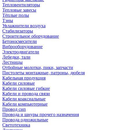
Тепловентиляторы
Тепловые завесы
Тёплые полы
Тэны
Увлажнители воздуха
Стабилизаторы
Строительное оборудование
Бетоносмесители
Виброоборудование
Электродвигатели
Лебедки, тали
Лестницы
Отбойные молотки, пики, запчасти
Пистолеты монтажные, патроны, дюбеля
Кабельная продукция
Кабели силовые
Кабели силовые гибкие
Кабели и провода связи
Кабели коаксиальные
Кабели компьютерные
Провод сип
Провода и шнуры прочего назначения
Провода одножильные
Светотехника