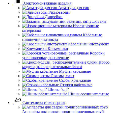
Электромонтажные изделия
Арматура для сип
Гермовводы
Динрейки
Зажимы, заглушки зни
Изоляционные
материалы
Кабельные
наконечники,гильзы
Кабельный инструмент
Клеммники
Коробки
установочные, распаячные
Кросс-
модули, распределительные блоки
Муфты кабельные
Сжимы, сизы
Скобы крепежные
Стяжки кабельные
Шины "o, l"
Шины соединительные
Сантехника инженерная
Аппараты для сварки полипропиленовых труб