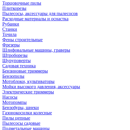
Торцовочные пилы
Плиткорезы
Пылесосы, аксессуары для пылесосов
Расходные материалы и оснастка
Рубанки
Станки
Точила
Фены строительные
Фрезеры
Шлифовальные машины, граверы
Штроборезы
Шуруповерты
Садовая техника
Бензиновые триммеры
Бензопилы
Мотоблоки, культиваторы
Мойки высокого давления, аксессуары
Электрические триммеры
Насосы
Мотопомпы
Бензобуры, шнеки
Газонокосилки колесные
Пилы цепные
Пылесосы садовые
Подметальные машины