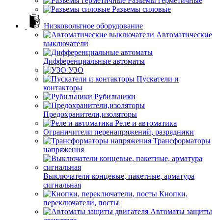
Разъемы герметичные
Разъемы силовые
Низковольтное оборудование
Автоматические
выключатели
Дифференциальные автоматы
УЗО
Пускатели и
контакторы
Рубильники
Предохранители,изоляторы
Реле и автоматика
Ограничители перенапряжений, разрядники
Трансформаторы
напряжения
Выключатели концевые, пакетные, арматура
сигнальная
Кнопки,
переключатели, посты
Автоматы защиты