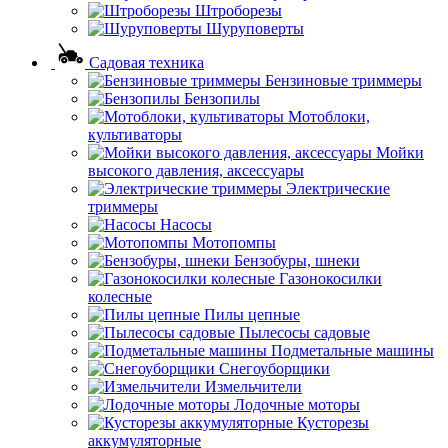
Штроборезы
Шуруповерты
Садовая техника
Бензиновые триммеры
Бензопилы
Мотоблоки,
культиваторы
Мойки
высокого давления, аксессуары
Электрические
триммеры
Насосы
Мотопомпы
Бензобуры, шнеки
Газонокосилки
колесные
Пилы цепные
Пылесосы садовые
Подметальные машины
Снегоуборщики
Измельчители
Лодочные моторы
Кусторезы
аккумуляторные