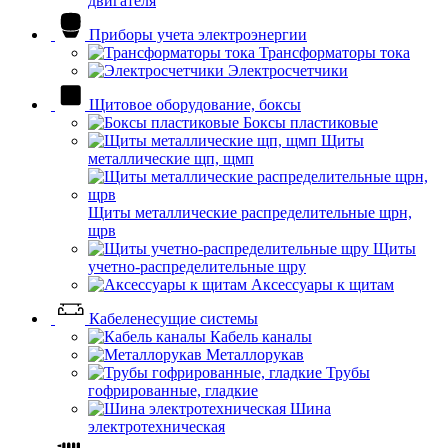
двигателя
Приборы учета электроэнергии
Трансформаторы тока
Электросчетчики
Щитовое оборудование, боксы
Боксы пластиковые
Щиты
металлические щп, щмп
Щиты металлические распределительные щрн,
щрв
Щиты
учетно-распределительные щру
Аксессуары к щитам
Кабеленесущие системы
Кабель каналы
Металлорукав
Трубы
гофрированные, гладкие
Шина
электротехническая