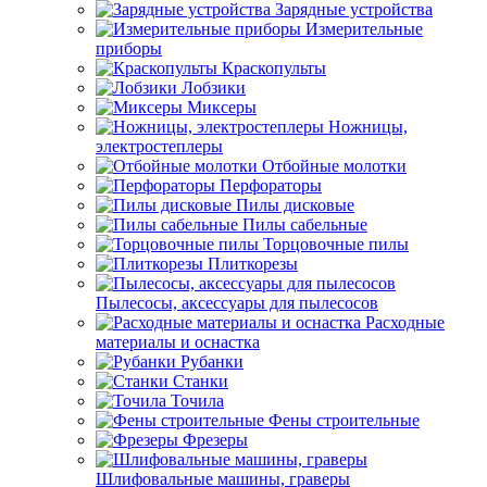
Зарядные устройства
Измерительные
приборы
Краскопульты
Лобзики
Миксеры
Ножницы,
электростеплеры
Отбойные молотки
Перфораторы
Пилы дисковые
Пилы сабельные
Торцовочные пилы
Плиткорезы
Пылесосы, аксессуары для пылесосов
Расходные
материалы и оснастка
Рубанки
Станки
Точила
Фены строительные
Фрезеры
Шлифовальные машины, граверы