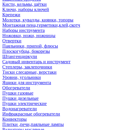
Кисти, кельмы, щётки
Ключи, наборы ключей
Крепежи
Молотки, кувалды, киянки, топоры
Монтажная пена,герметики,клей,скотч
Наборы инструмента
Ножовки, ножи, ножницы
Отвертки
Паяльники, припой, флюсы
Плоскогубцы, бокорезы
Штангенциркули
Садовый инвентарь и инструмент
Степлеры, заклепочники
Тиски слесарные, верстаки
Уровни, угольники
Ящики для инструмента
Обогреватели
Пушки газовые
Пушки дизельные
Пушки электрические
Водонагреватели
Инфракрасные обогреватели
Конвекторы
Плитки ,печи,паяльные лампы
Радиаторы масляные