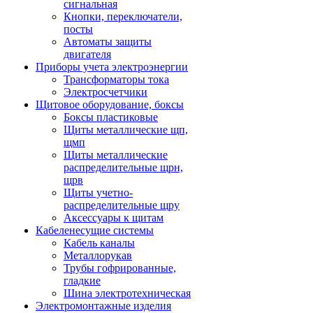
сигнальная
Кнопки, переключатели,
посты
Автоматы защиты
двигателя
Приборы учета электроэнергии
Трансформаторы тока
Электросчетчики
Щитовое оборудование, боксы
Боксы пластиковые
Щиты металлические щп,
щмп
Щиты металлические
распределительные щрн,
щрв
Щиты учетно-
распределительные щру
Аксессуары к щитам
Кабеленесущие системы
Кабель каналы
Металлорукав
Трубы гофрированные,
гладкие
Шина электротехническая
Электромонтажные изделия