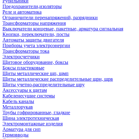
Рубильники
Предохранители,изоляторы
Реле и автоматика
Ограничители перенапряжений, разрядники
Трансформаторы напряжения
Выключатели концевые, пакетные, арматура сигнальная
Кнопки, переключатели, посты
Автоматы защиты двигателя
Приборы учета электроэнергии
Трансформаторы тока
Электросчетчики
Щитовое оборудование, боксы
Боксы пластиковые
Щиты металлические щп, щмп
Щиты металлические распределительные щрн, щрв
Щиты учетно-распределительные щру
Аксессуары к щитам
Кабеленесущие системы
Кабель каналы
Металлорукав
Трубы гофрированные, гладкие
Шина электротехническая
Электромонтажные изделия
Арматура для сип
Гермовводы