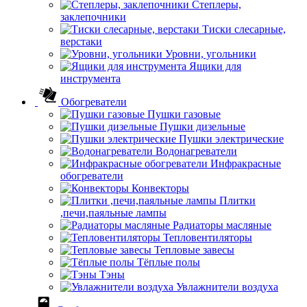
Степлеры,
заклепочники
Тиски слесарные,
верстаки
Уровни, угольники
Ящики для
инструмента
Обогреватели
Пушки газовые
Пушки дизельные
Пушки электрические
Водонагреватели
Инфракрасные
обогреватели
Конвекторы
Плитки
,печи,паяльные лампы
Радиаторы масляные
Тепловентиляторы
Тепловые завесы
Тёплые полы
Тэны
Увлажнители воздуха