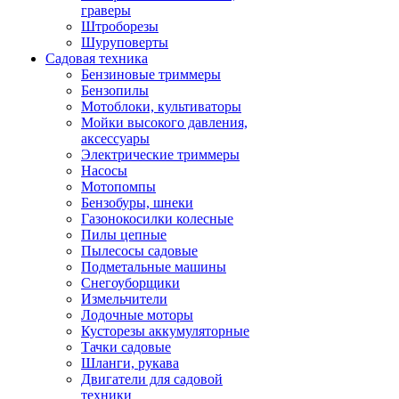
граверы
Штроборезы
Шуруповерты
Садовая техника
Бензиновые триммеры
Бензопилы
Мотоблоки, культиваторы
Мойки высокого давления,
аксессуары
Электрические триммеры
Насосы
Мотопомпы
Бензобуры, шнеки
Газонокосилки колесные
Пилы цепные
Пылесосы садовые
Подметальные машины
Снегоуборщики
Измельчители
Лодочные моторы
Кусторезы аккумуляторные
Тачки садовые
Шланги, рукава
Двигатели для садовой
техники