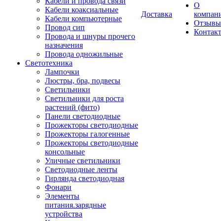
Кабели и провода связи
О
Кабели коаксиальные
Доставка
компан
Кабели компьютерные
Отзывы
Провод сип
Контак
Провода и шнуры прочего
назначения
Провода одножильные
Светотехника
Лампочки
Люстры, бра, подвесы
Светильники
Светильники для роста
растений (фито)
Панели светодиодные
Прожекторы светодиодные
Прожекторы галогенные
Прожекторы светодиодные
консольные
Уличные светильники
Светодиодные ленты
Гирлянда светодиодная
Фонари
Элементы
питания.зарядные
устройства