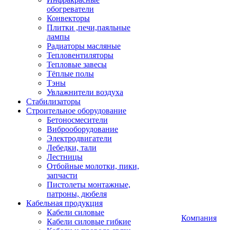
обогреватели
Конвекторы
Плитки ,печи,паяльные
лампы
Радиаторы масляные
Тепловентиляторы
Тепловые завесы
Тёплые полы
Тэны
Увлажнители воздуха
Стабилизаторы
Строительное оборудование
Бетоносмесители
Виброоборудование
Электродвигатели
Лебедки, тали
Лестницы
Отбойные молотки, пики,
запчасти
Пистолеты монтажные,
патроны, дюбеля
Кабельная продукция
Кабели силовые
Компания
Кабели силовые гибкие