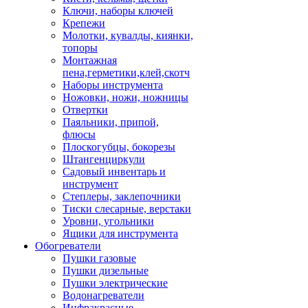
Ключи, наборы ключей
Крепежи
Молотки, кувалды, киянки,
топоры
Монтажная
пена,герметики,клей,скотч
Наборы инструмента
Ножовки, ножи, ножницы
Отвертки
Паяльники, припой,
флюсы
Плоскогубцы, бокорезы
Штангенциркули
Садовый инвентарь и
инструмент
Степлеры, заклепочники
Тиски слесарные, верстаки
Уровни, угольники
Ящики для инструмента
Обогреватели
Пушки газовые
Пушки дизельные
Пушки электрические
Водонагреватели
Инфракрасные