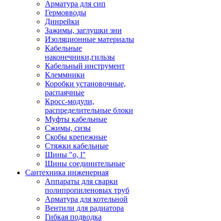
Арматура для сип
Гермовводы
Динрейки
Зажимы, заглушки зни
Изоляционные материалы
Кабельные
наконечники,гильзы
Кабельный инструмент
Клеммники
Коробки установочные,
распаячные
Кросс-модули,
распределительные блоки
Муфты кабельные
Сжимы, сизы
Скобы крепежные
Стяжки кабельные
Шины "o, l"
Шины соединительные
Сантехника инженерная
Аппараты для сварки
полипропиленовых труб
Арматура для котельной
Вентили для радиатора
Гибкая подводка