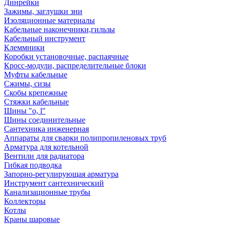
Динрейки
Зажимы, заглушки зни
Изоляционные материалы
Кабельные наконечники,гильзы
Кабельный инструмент
Клеммники
Коробки установочные, распаячные
Кросс-модули, распределительные блоки
Муфты кабельные
Сжимы, сизы
Скобы крепежные
Стяжки кабельные
Шины "o, l"
Шины соединительные
Сантехника инженерная
Аппараты для сварки полипропиленовых труб
Арматура для котельной
Вентили для радиатора
Гибкая подводка
Запорно-регулирующая арматура
Инструмент сантехнический
Канализационные трубы
Коллекторы
Котлы
Краны шаровые