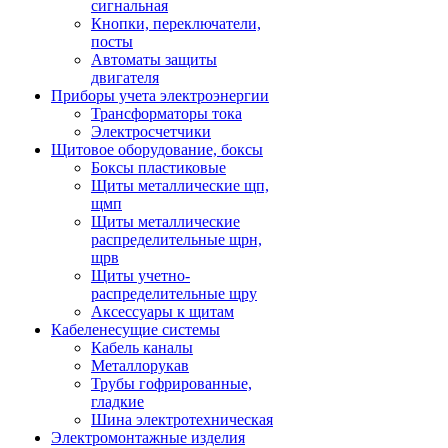
сигнальная
Кнопки, переключатели,
посты
Автоматы защиты
двигателя
Приборы учета электроэнергии
Трансформаторы тока
Электросчетчики
Щитовое оборудование, боксы
Боксы пластиковые
Щиты металлические щп,
щмп
Щиты металлические
распределительные щрн,
щрв
Щиты учетно-
распределительные щру
Аксессуары к щитам
Кабеленесущие системы
Кабель каналы
Металлорукав
Трубы гофрированные,
гладкие
Шина электротехническая
Электромонтажные изделия