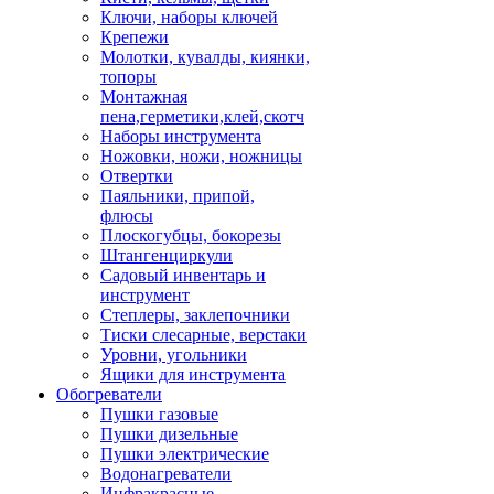
Ключи, наборы ключей
Крепежи
Молотки, кувалды, киянки,
топоры
Монтажная
пена,герметики,клей,скотч
Наборы инструмента
Ножовки, ножи, ножницы
Отвертки
Паяльники, припой,
флюсы
Плоскогубцы, бокорезы
Штангенциркули
Садовый инвентарь и
инструмент
Степлеры, заклепочники
Тиски слесарные, верстаки
Уровни, угольники
Ящики для инструмента
Обогреватели
Пушки газовые
Пушки дизельные
Пушки электрические
Водонагреватели
Инфракрасные