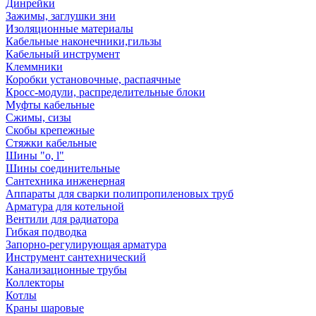
Динрейки
Зажимы, заглушки зни
Изоляционные материалы
Кабельные наконечники,гильзы
Кабельный инструмент
Клеммники
Коробки установочные, распаячные
Кросс-модули, распределительные блоки
Муфты кабельные
Сжимы, сизы
Скобы крепежные
Стяжки кабельные
Шины "o, l"
Шины соединительные
Сантехника инженерная
Аппараты для сварки полипропиленовых труб
Арматура для котельной
Вентили для радиатора
Гибкая подводка
Запорно-регулирующая арматура
Инструмент сантехнический
Канализационные трубы
Коллекторы
Котлы
Краны шаровые