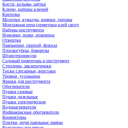
Кисти, кельмы, щётки
Ключи, наборы ключей
Крепежи
Молотки, кувалды, киянки, топоры
Монтажная пена,герметики,клей,скотч
Наборы инструмента
Ножовки, ножи, ножницы
Отвертки
Паяльники, припой, флюсы
Плоскогубцы, бокорезы
Штангенциркули
Садовый инвентарь и инструмент
Степлеры, заклепочники
Тиски слесарные, верстаки
Уровни, угольники
Ящики для инструмента
Обогреватели
Пушки газовые
Пушки дизельные
Пушки электрические
Водонагреватели
Инфракрасные обогреватели
Конвекторы
Плитки ,печи,паяльные лампы
Радиаторы масляные