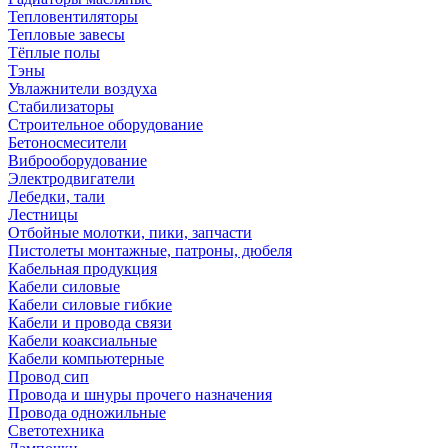
Тепловентиляторы
Тепловые завесы
Тёплые полы
Тэны
Увлажнители воздуха
Стабилизаторы
Строительное оборудование
Бетоносмесители
Виброоборудование
Электродвигатели
Лебедки, тали
Лестницы
Отбойные молотки, пики, запчасти
Пистолеты монтажные, патроны, дюбеля
Кабельная продукция
Кабели силовые
Кабели силовые гибкие
Кабели и провода связи
Кабели коаксиальные
Кабели компьютерные
Провод сип
Провода и шнуры прочего назначения
Провода одножильные
Светотехника