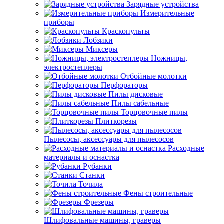
Зарядные устройства
Измерительные
приборы
Краскопульты
Лобзики
Миксеры
Ножницы,
электростеплеры
Отбойные молотки
Перфораторы
Пилы дисковые
Пилы сабельные
Торцовочные пилы
Плиткорезы
Пылесосы, аксессуары для пылесосов
Расходные
материалы и оснастка
Рубанки
Станки
Точила
Фены строительные
Фрезеры
Шлифовальные машины, граверы