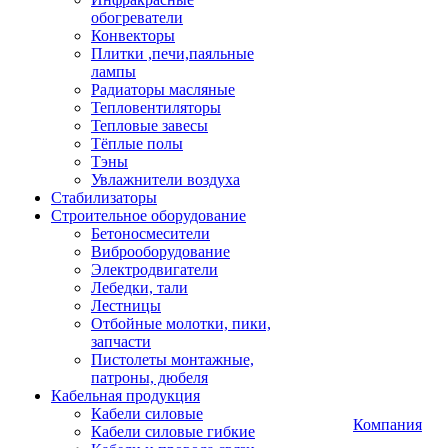
обогреватели
Конвекторы
Плитки ,печи,паяльные
лампы
Радиаторы масляные
Тепловентиляторы
Тепловые завесы
Тёплые полы
Тэны
Увлажнители воздуха
Стабилизаторы
Строительное оборудование
Бетоносмесители
Виброоборудование
Электродвигатели
Лебедки, тали
Лестницы
Отбойные молотки, пики,
запчасти
Пистолеты монтажные,
патроны, дюбеля
Кабельная продукция
Кабели силовые
Компания
Кабели силовые гибкие