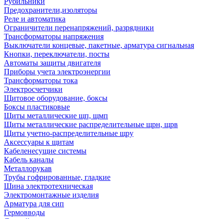
Рубильники
Предохранители,изоляторы
Реле и автоматика
Ограничители перенапряжений, разрядники
Трансформаторы напряжения
Выключатели концевые, пакетные, арматура сигнальная
Кнопки, переключатели, посты
Автоматы защиты двигателя
Приборы учета электроэнергии
Трансформаторы тока
Электросчетчики
Щитовое оборудование, боксы
Боксы пластиковые
Щиты металлические щп, щмп
Щиты металлические распределительные щрн, щрв
Щиты учетно-распределительные щру
Аксессуары к щитам
Кабеленесущие системы
Кабель каналы
Металлорукав
Трубы гофрированные, гладкие
Шина электротехническая
Электромонтажные изделия
Арматура для сип
Гермовводы