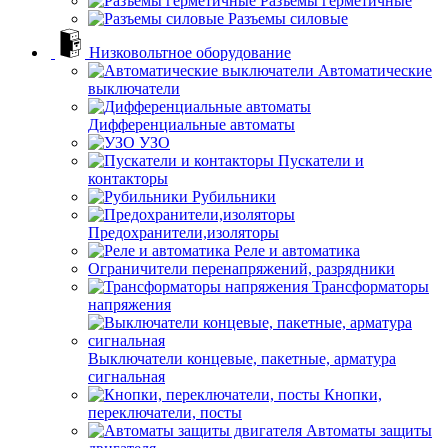
Разъемы герметичные
Разъемы силовые
Низковольтное оборудование
Автоматические
выключатели
Дифференциальные автоматы
УЗО
Пускатели и
контакторы
Рубильники
Предохранители,изоляторы
Реле и автоматика
Ограничители перенапряжений, разрядники
Трансформаторы
напряжения
Выключатели концевые, пакетные, арматура
сигнальная
Кнопки,
переключатели, посты
Автоматы защиты