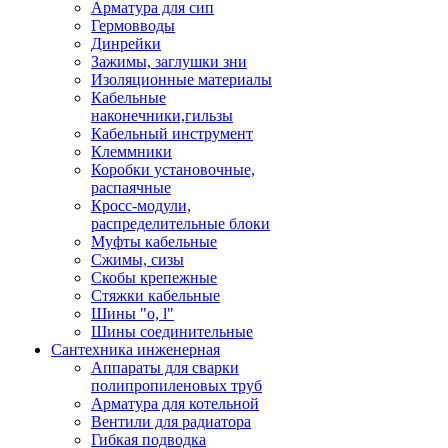
Арматура для сип
Гермовводы
Динрейки
Зажимы, заглушки зни
Изоляционные материалы
Кабельные
наконечники,гильзы
Кабельный инструмент
Клеммники
Коробки установочные,
распаячные
Кросс-модули,
распределительные блоки
Муфты кабельные
Сжимы, сизы
Скобы крепежные
Стяжки кабельные
Шины "o, l"
Шины соединительные
Сантехника инженерная
Аппараты для сварки
полипропиленовых труб
Арматура для котельной
Вентили для радиатора
Гибкая подводка