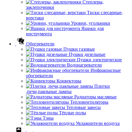
Степлеры,
заклепочники
Тиски слесарные,
верстаки
Уровни, угольники
Ящики для
инструмента
Обогреватели
Пушки газовые
Пушки дизельные
Пушки электрические
Водонагреватели
Инфракрасные
обогреватели
Конвекторы
Плитки
,печи,паяльные лампы
Радиаторы масляные
Тепловентиляторы
Тепловые завесы
Тёплые полы
Тэны
Увлажнители воздуха