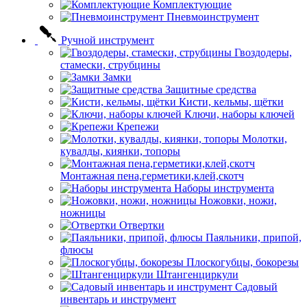
Комплектующие
Пневмоинструмент
Ручной инструмент
Гвоздодеры,
стамески, струбцины
Замки
Защитные средства
Кисти, кельмы, щётки
Ключи, наборы ключей
Крепежи
Молотки,
кувалды, киянки, топоры
Монтажная пена,герметики,клей,скотч
Наборы инструмента
Ножовки, ножи,
ножницы
Отвертки
Паяльники, припой,
флюсы
Плоскогубцы, бокорезы
Штангенциркули
Садовый
инвентарь и инструмент