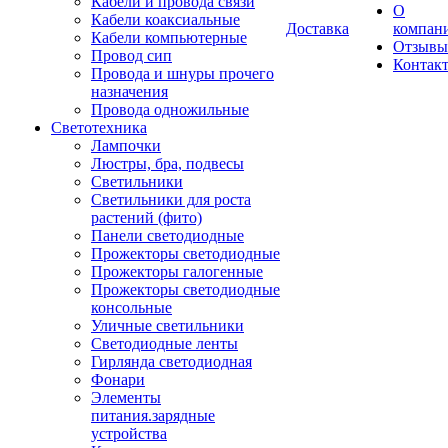
Кабели и провода связи
О
Кабели коаксиальные
Доставка
компан
Кабели компьютерные
Отзывы
Провод сип
Контак
Провода и шнуры прочего
назначения
Провода одножильные
Светотехника
Лампочки
Люстры, бра, подвесы
Светильники
Светильники для роста
растений (фито)
Панели светодиодные
Прожекторы светодиодные
Прожекторы галогенные
Прожекторы светодиодные
консольные
Уличные светильники
Светодиодные ленты
Гирлянда светодиодная
Фонари
Элементы
питания.зарядные
устройства