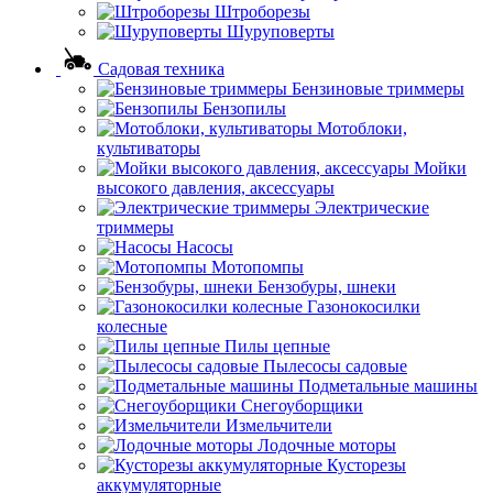
Штроборезы
Шуруповерты
Садовая техника
Бензиновые триммеры
Бензопилы
Мотоблоки,
культиваторы
Мойки
высокого давления, аксессуары
Электрические
триммеры
Насосы
Мотопомпы
Бензобуры, шнеки
Газонокосилки
колесные
Пилы цепные
Пылесосы садовые
Подметальные машины
Снегоуборщики
Измельчители
Лодочные моторы
Кусторезы
аккумуляторные