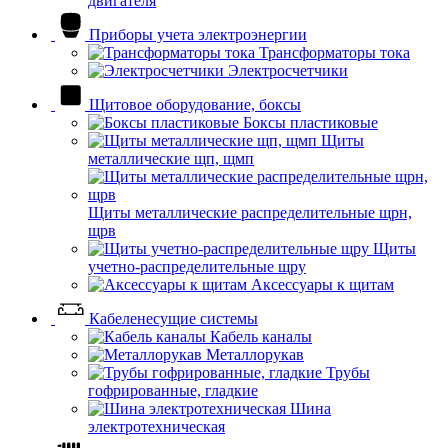
двигателя
Приборы учета электроэнергии
Трансформаторы тока
Электросчетчики
Щитовое оборудование, боксы
Боксы пластиковые
Щиты
металлические щп, щмп
Щиты металлические распределительные щрн,
щрв
Щиты
учетно-распределительные щру
Аксессуары к щитам
Кабеленесущие системы
Кабель каналы
Металлорукав
Трубы
гофрированные, гладкие
Шина
электротехническая