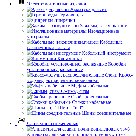
Электромонтажные изделия
Арматура для сип
Гермовводы
Динрейки
Зажимы, заглушки зни
Изоляционные
материалы
Кабельные
наконечники,гильзы
Кабельный инструмент
Клеммники
Коробки
установочные, распаячные
Кросс-
модули, распределительные блоки
Муфты кабельные
Сжимы, сизы
Скобы крепежные
Стяжки кабельные
Шины "o, l"
Шины соединительные
Сантехника инженерная
Аппараты для сварки полипропиленовых труб