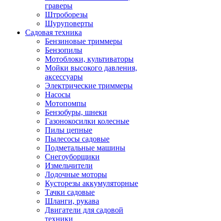
граверы
Штроборезы
Шуруповерты
Садовая техника
Бензиновые триммеры
Бензопилы
Мотоблоки, культиваторы
Мойки высокого давления,
аксессуары
Электрические триммеры
Насосы
Мотопомпы
Бензобуры, шнеки
Газонокосилки колесные
Пилы цепные
Пылесосы садовые
Подметальные машины
Снегоуборщики
Измельчители
Лодочные моторы
Кусторезы аккумуляторные
Тачки садовые
Шланги, рукава
Двигатели для садовой
техники