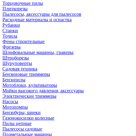
Торцовочные пилы
Плиткорезы
Пылесосы, аксессуары для пылесосов
Расходные материалы и оснастка
Рубанки
Станки
Точила
Фены строительные
Фрезеры
Шлифовальные машины, граверы
Штроборезы
Шуруповерты
Садовая техника
Бензиновые триммеры
Бензопилы
Мотоблоки, культиваторы
Мойки высокого давления, аксессуары
Электрические триммеры
Насосы
Мотопомпы
Бензобуры, шнеки
Газонокосилки колесные
Пилы цепные
Пылесосы садовые
Подметальные машины