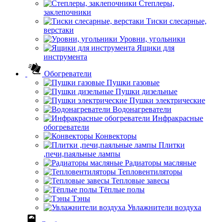
Степлеры,
заклепочники
Тиски слесарные,
верстаки
Уровни, угольники
Ящики для
инструмента
Обогреватели
Пушки газовые
Пушки дизельные
Пушки электрические
Водонагреватели
Инфракрасные
обогреватели
Конвекторы
Плитки
,печи,паяльные лампы
Радиаторы масляные
Тепловентиляторы
Тепловые завесы
Тёплые полы
Тэны
Увлажнители воздуха