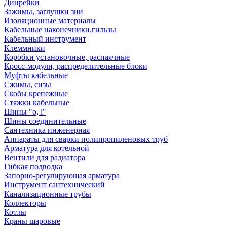
Динрейки
Зажимы, заглушки зни
Изоляционные материалы
Кабельные наконечники,гильзы
Кабельный инструмент
Клеммники
Коробки установочные, распаячные
Кросс-модули, распределительные блоки
Муфты кабельные
Сжимы, сизы
Скобы крепежные
Стяжки кабельные
Шины "o, l"
Шины соединительные
Сантехника инженерная
Аппараты для сварки полипропиленовых труб
Арматура для котельной
Вентили для радиатора
Гибкая подводка
Запорно-регулирующая арматура
Инструмент сантехнический
Канализационные трубы
Коллекторы
Котлы
Краны шаровые