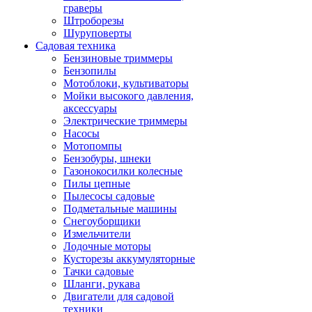
граверы
Штроборезы
Шуруповерты
Садовая техника
Бензиновые триммеры
Бензопилы
Мотоблоки, культиваторы
Мойки высокого давления,
аксессуары
Электрические триммеры
Насосы
Мотопомпы
Бензобуры, шнеки
Газонокосилки колесные
Пилы цепные
Пылесосы садовые
Подметальные машины
Снегоуборщики
Измельчители
Лодочные моторы
Кусторезы аккумуляторные
Тачки садовые
Шланги, рукава
Двигатели для садовой
техники