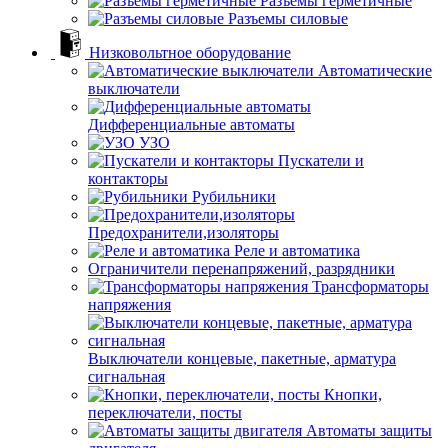
Разъемы герметичные
Разъемы силовые
Низковольтное оборудование
Автоматические
выключатели
Дифференциальные автоматы
УЗО
Пускатели и
контакторы
Рубильники
Предохранители,изоляторы
Реле и автоматика
Ограничители перенапряжений, разрядники
Трансформаторы
напряжения
Выключатели концевые, пакетные, арматура
сигнальная
Кнопки,
переключатели, посты
Автоматы защиты