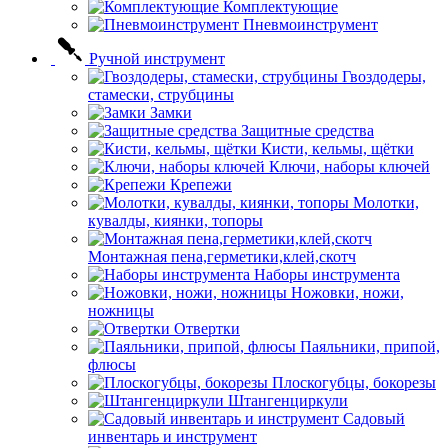
Комплектующие
Пневмоинструмент
Ручной инструмент
Гвоздодеры,
стамески, струбцины
Замки
Защитные средства
Кисти, кельмы, щётки
Ключи, наборы ключей
Крепежи
Молотки,
кувалды, киянки, топоры
Монтажная пена,герметики,клей,скотч
Наборы инструмента
Ножовки, ножи,
ножницы
Отвертки
Паяльники, припой,
флюсы
Плоскогубцы, бокорезы
Штангенциркули
Садовый
инвентарь и инструмент