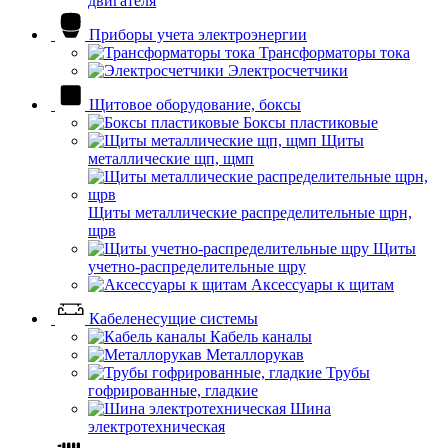
двигателя
Приборы учета электроэнергии
Трансформаторы тока
Электросчетчики
Щитовое оборудование, боксы
Боксы пластиковые
Щиты
металлические щп, щмп
Щиты металлические распределительные щрн,
щрв
Щиты
учетно-распределительные щру
Аксессуары к щитам
Кабеленесущие системы
Кабель каналы
Металлорукав
Трубы
гофрированные, гладкие
Шина
электротехническая