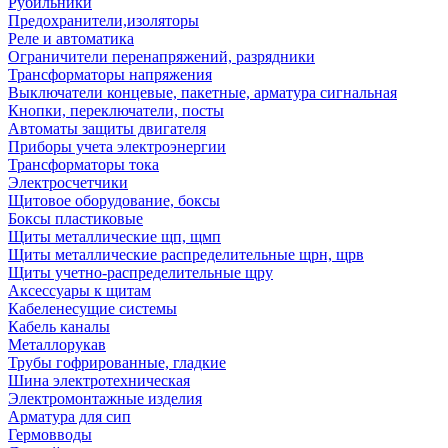
Рубильники
Предохранители,изоляторы
Реле и автоматика
Ограничители перенапряжений, разрядники
Трансформаторы напряжения
Выключатели концевые, пакетные, арматура сигнальная
Кнопки, переключатели, посты
Автоматы защиты двигателя
Приборы учета электроэнергии
Трансформаторы тока
Электросчетчики
Щитовое оборудование, боксы
Боксы пластиковые
Щиты металлические щп, щмп
Щиты металлические распределительные щрн, щрв
Щиты учетно-распределительные щру
Аксессуары к щитам
Кабеленесущие системы
Кабель каналы
Металлорукав
Трубы гофрированные, гладкие
Шина электротехническая
Электромонтажные изделия
Арматура для сип
Гермовводы