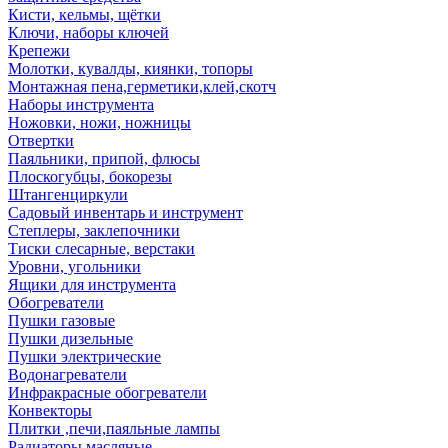
Кисти, кельмы, щётки
Ключи, наборы ключей
Крепежи
Молотки, кувалды, киянки, топоры
Монтажная пена,герметики,клей,скотч
Наборы инструмента
Ножовки, ножи, ножницы
Отвертки
Паяльники, припой, флюсы
Плоскогубцы, бокорезы
Штангенциркули
Садовый инвентарь и инструмент
Степлеры, заклепочники
Тиски слесарные, верстаки
Уровни, угольники
Ящики для инструмента
Обогреватели
Пушки газовые
Пушки дизельные
Пушки электрические
Водонагреватели
Инфракрасные обогреватели
Конвекторы
Плитки ,печи,паяльные лампы
Радиаторы масляные