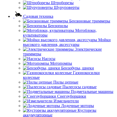
Штроборезы
Шуруповерты
Садовая техника
Бензиновые триммеры
Бензопилы
Мотоблоки,
культиваторы
Мойки
высокого давления, аксессуары
Электрические
триммеры
Насосы
Мотопомпы
Бензобуры, шнеки
Газонокосилки
колесные
Пилы цепные
Пылесосы садовые
Подметальные машины
Снегоуборщики
Измельчители
Лодочные моторы
Кусторезы
аккумуляторные