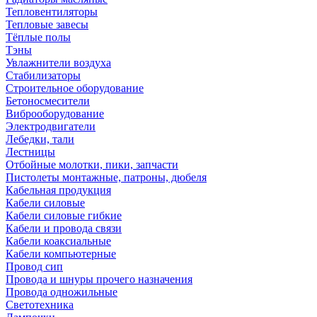
Тепловентиляторы
Тепловые завесы
Тёплые полы
Тэны
Увлажнители воздуха
Стабилизаторы
Строительное оборудование
Бетоносмесители
Виброоборудование
Электродвигатели
Лебедки, тали
Лестницы
Отбойные молотки, пики, запчасти
Пистолеты монтажные, патроны, дюбеля
Кабельная продукция
Кабели силовые
Кабели силовые гибкие
Кабели и провода связи
Кабели коаксиальные
Кабели компьютерные
Провод сип
Провода и шнуры прочего назначения
Провода одножильные
Светотехника