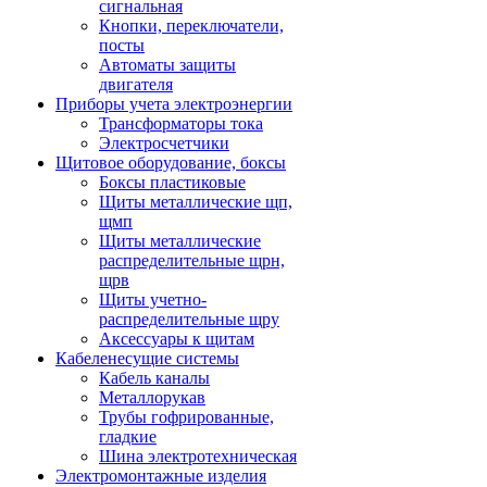
сигнальная
Кнопки, переключатели,
посты
Автоматы защиты
двигателя
Приборы учета электроэнергии
Трансформаторы тока
Электросчетчики
Щитовое оборудование, боксы
Боксы пластиковые
Щиты металлические щп,
щмп
Щиты металлические
распределительные щрн,
щрв
Щиты учетно-
распределительные щру
Аксессуары к щитам
Кабеленесущие системы
Кабель каналы
Металлорукав
Трубы гофрированные,
гладкие
Шина электротехническая
Электромонтажные изделия