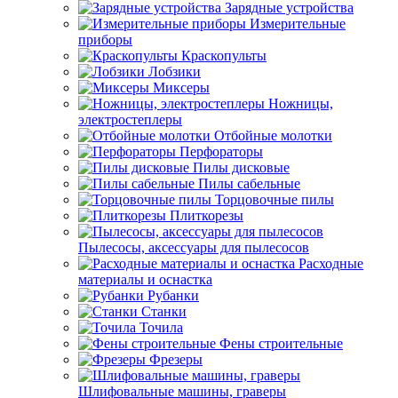
Зарядные устройства
Измерительные
приборы
Краскопульты
Лобзики
Миксеры
Ножницы,
электростеплеры
Отбойные молотки
Перфораторы
Пилы дисковые
Пилы сабельные
Торцовочные пилы
Плиткорезы
Пылесосы, аксессуары для пылесосов
Расходные
материалы и оснастка
Рубанки
Станки
Точила
Фены строительные
Фрезеры
Шлифовальные машины, граверы