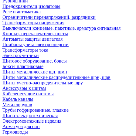
Рубильники
Предохранители,изоляторы
Реле и автоматика
Ограничители перенапряжений, разрядники
Трансформаторы напряжения
Выключатели концевые, пакетные, арматура сигнальная
Кнопки, переключатели, посты
Автоматы защиты двигателя
Приборы учета электроэнергии
Трансформаторы тока
Электросчетчики
Щитовое оборудование, боксы
Боксы пластиковые
Щиты металлические щп, щмп
Щиты металлические распределительные щрн, щрв
Щиты учетно-распределительные щру
Аксессуары к щитам
Кабеленесущие системы
Кабель каналы
Металлорукав
Трубы гофрированные, гладкие
Шина электротехническая
Электромонтажные изделия
Арматура для сип
Гермовводы