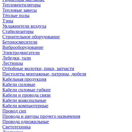
Тепловентиляторы
Тепловые завесы
Тёплые полы
Тэны
Увлажнители воздуха
Стабилизаторы
Строительное оборудование
Бетоносмесители
Виброоборудование
Электродвигатели
Лебедки, тали
Лестницы
Отбойные молотки, пики, запчасти
Пистолеты монтажные, патроны, дюбеля
Кабельная продукция
Кабели силовые
Кабели силовые гибкие
Кабели и провода связи
Кабели коаксиальные
Кабели компьютерные
Провод сип
Провода и шнуры прочего назначения
Провода одножильные
Светотехника