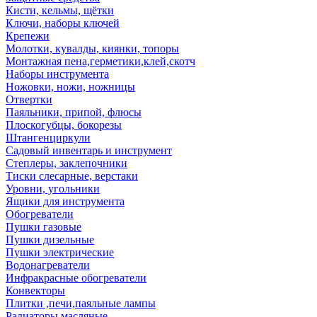
Кисти, кельмы, щётки
Ключи, наборы ключей
Крепежи
Молотки, кувалды, киянки, топоры
Монтажная пена,герметики,клей,скотч
Наборы инструмента
Ножовки, ножи, ножницы
Отвертки
Паяльники, припой, флюсы
Плоскогубцы, бокорезы
Штангенциркули
Садовый инвентарь и инструмент
Степлеры, заклепочники
Тиски слесарные, верстаки
Уровни, угольники
Ящики для инструмента
Обогреватели
Пушки газовые
Пушки дизельные
Пушки электрические
Водонагреватели
Инфракрасные обогреватели
Конвекторы
Плитки ,печи,паяльные лампы
Радиаторы масляные