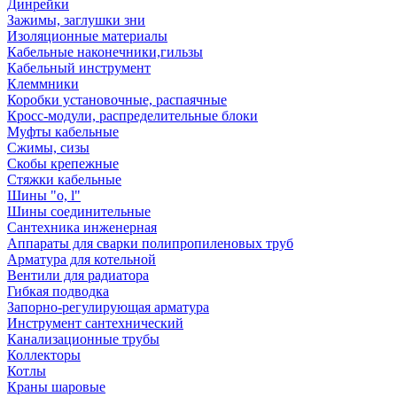
Динрейки
Зажимы, заглушки зни
Изоляционные материалы
Кабельные наконечники,гильзы
Кабельный инструмент
Клеммники
Коробки установочные, распаячные
Кросс-модули, распределительные блоки
Муфты кабельные
Сжимы, сизы
Скобы крепежные
Стяжки кабельные
Шины "o, l"
Шины соединительные
Сантехника инженерная
Аппараты для сварки полипропиленовых труб
Арматура для котельной
Вентили для радиатора
Гибкая подводка
Запорно-регулирующая арматура
Инструмент сантехнический
Канализационные трубы
Коллекторы
Котлы
Краны шаровые