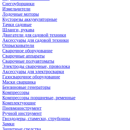
Снегоуборщики
Измельчители
Лодочные моторы
Кусторезы аккумуляторные
Тачки садовые
Шланги, рукава
Двигатели для садовой техники
Аксессуары для садовой техники
Опрыскиватели
Сварочное оборудование
Сварочные аппараты
Сварочные полуавтоматы
Электроды сварочные, проволока
Аксессуары для электросварки
Газосварочное оборудование
Маски сварщика
Бензиновые генераторы
Компрессоры
Компрессоры поршневые, ременные
Комплектующие
Пневмоинструмент
Ручной инструмент
Гвоздодеры, стамески, струбцины
Замки
Защитные средства