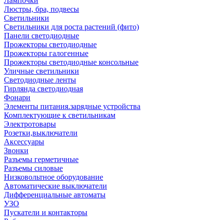
Лампочки
Люстры, бра, подвесы
Светильники
Светильники для роста растений (фито)
Панели светодиодные
Прожекторы светодиодные
Прожекторы галогенные
Прожекторы светодиодные консольные
Уличные светильники
Светодиодные ленты
Гирлянда светодиодная
Фонари
Элементы питания.зарядные устройства
Комплектующие к светильникам
Электротовары
Розетки,выключатели
Аксессуары
Звонки
Разъемы герметичные
Разъемы силовые
Низковольтное оборудование
Автоматические выключатели
Дифференциальные автоматы
УЗО
Пускатели и контакторы