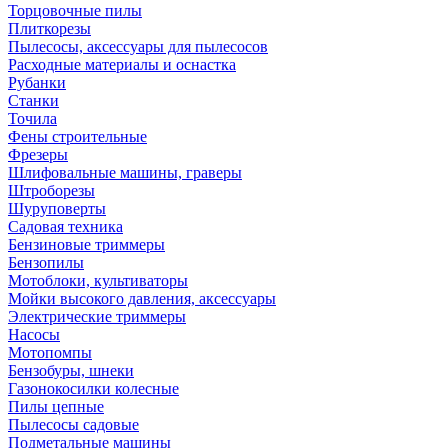
Торцовочные пилы
Плиткорезы
Пылесосы, аксессуары для пылесосов
Расходные материалы и оснастка
Рубанки
Станки
Точила
Фены строительные
Фрезеры
Шлифовальные машины, граверы
Штроборезы
Шуруповерты
Садовая техника
Бензиновые триммеры
Бензопилы
Мотоблоки, культиваторы
Мойки высокого давления, аксессуары
Электрические триммеры
Насосы
Мотопомпы
Бензобуры, шнеки
Газонокосилки колесные
Пилы цепные
Пылесосы садовые
Подметальные машины