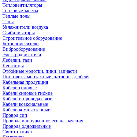
Тепловентиляторы
Тепловые завесы
Тёплые полы
Тэны
Увлажнители воздуха
Стабилизаторы
Строительное оборудование
Бетоносмесители
Виброоборудование
Электродвигатели
Лебедки, тали
Лестницы
Отбойные молотки, пики, запчасти
Пистолеты монтажные, патроны, дюбеля
Кабельная продукция
Кабели силовые
Кабели силовые гибкие
Кабели и провода связи
Кабели коаксиальные
Кабели компьютерные
Провод сип
Провода и шнуры прочего назначения
Провода одножильные
Светотехника