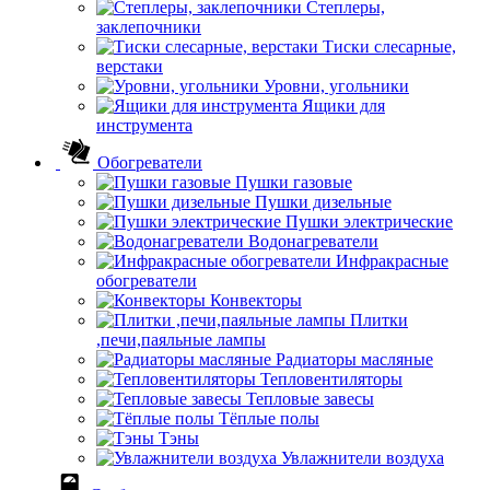
Степлеры,
заклепочники
Тиски слесарные,
верстаки
Уровни, угольники
Ящики для
инструмента
Обогреватели
Пушки газовые
Пушки дизельные
Пушки электрические
Водонагреватели
Инфракрасные
обогреватели
Конвекторы
Плитки
,печи,паяльные лампы
Радиаторы масляные
Тепловентиляторы
Тепловые завесы
Тёплые полы
Тэны
Увлажнители воздуха