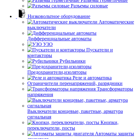
Разъемы герметичные
Разъемы силовые
Низковольтное оборудование
Автоматические
выключатели
Дифференциальные автоматы
УЗО
Пускатели и
контакторы
Рубильники
Предохранители,изоляторы
Реле и автоматика
Ограничители перенапряжений, разрядники
Трансформаторы
напряжения
Выключатели концевые, пакетные, арматура
сигнальная
Кнопки,
переключатели, посты
Автоматы защиты