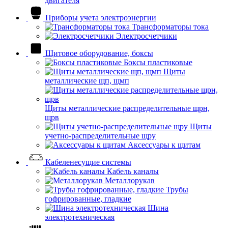
двигателя
Приборы учета электроэнергии
Трансформаторы тока
Электросчетчики
Щитовое оборудование, боксы
Боксы пластиковые
Щиты
металлические щп, щмп
Щиты металлические распределительные щрн,
щрв
Щиты
учетно-распределительные щру
Аксессуары к щитам
Кабеленесущие системы
Кабель каналы
Металлорукав
Трубы
гофрированные, гладкие
Шина
электротехническая