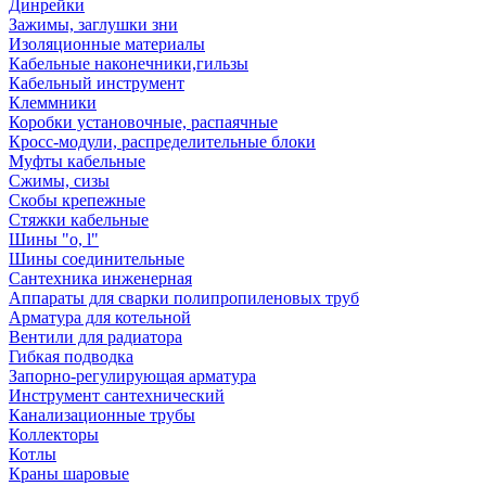
Динрейки
Зажимы, заглушки зни
Изоляционные материалы
Кабельные наконечники,гильзы
Кабельный инструмент
Клеммники
Коробки установочные, распаячные
Кросс-модули, распределительные блоки
Муфты кабельные
Сжимы, сизы
Скобы крепежные
Стяжки кабельные
Шины "o, l"
Шины соединительные
Сантехника инженерная
Аппараты для сварки полипропиленовых труб
Арматура для котельной
Вентили для радиатора
Гибкая подводка
Запорно-регулирующая арматура
Инструмент сантехнический
Канализационные трубы
Коллекторы
Котлы
Краны шаровые