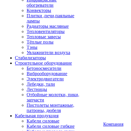
обогреватели
Конвекторы
Плитки ,печи,паяльные
лампы
Радиаторы масляные
Тепловентиляторы
Тепловые завесы
Тёплые полы
Тэны
Увлажнители воздуха
Стабилизаторы
Строительное оборудование
Бетоносмесители
Виброоборудование
Электродвигатели
Лебедки, тали
Лестницы
Отбойные молотки, пики,
запчасти
Пистолеты монтажные,
патроны, дюбеля
Кабельная продукция
Кабели силовые
Компания
Кабели силовые гибкие