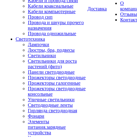
Кабели и провода связи
О
Кабели коаксиальные
Доставка
компан
Кабели компьютерные
Отзывы
Провод сип
Контак
Провода и шнуры прочего
назначения
Провода одножильные
Светотехника
Лампочки
Люстры, бра, подвесы
Светильники
Светильники для роста
растений (фито)
Панели светодиодные
Прожекторы светодиодные
Прожекторы галогенные
Прожекторы светодиодные
консольные
Уличные светильники
Светодиодные ленты
Гирлянда светодиодная
Фонари
Элементы
питания.зарядные
устройства