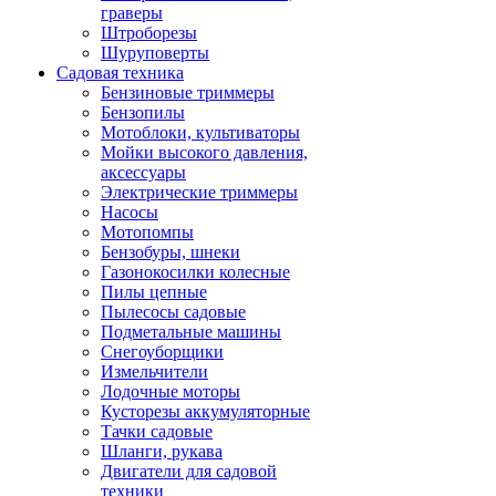
граверы
Штроборезы
Шуруповерты
Садовая техника
Бензиновые триммеры
Бензопилы
Мотоблоки, культиваторы
Мойки высокого давления,
аксессуары
Электрические триммеры
Насосы
Мотопомпы
Бензобуры, шнеки
Газонокосилки колесные
Пилы цепные
Пылесосы садовые
Подметальные машины
Снегоуборщики
Измельчители
Лодочные моторы
Кусторезы аккумуляторные
Тачки садовые
Шланги, рукава
Двигатели для садовой
техники