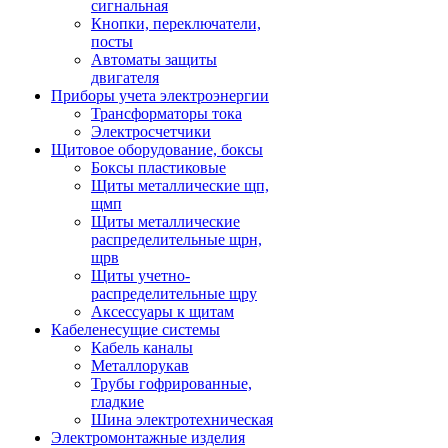
сигнальная
Кнопки, переключатели,
посты
Автоматы защиты
двигателя
Приборы учета электроэнергии
Трансформаторы тока
Электросчетчики
Щитовое оборудование, боксы
Боксы пластиковые
Щиты металлические щп,
щмп
Щиты металлические
распределительные щрн,
щрв
Щиты учетно-
распределительные щру
Аксессуары к щитам
Кабеленесущие системы
Кабель каналы
Металлорукав
Трубы гофрированные,
гладкие
Шина электротехническая
Электромонтажные изделия