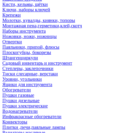
Кисти, кельмы, щётки
Ключи, наборы ключей
Крепежи
Молотки, кувалды, киянки, топоры
Монтажная пена,герметики,клей,скотч
Наборы инструмента
Ножовки, ножи, ножницы
Отвертки
Паяльники, припой, флюсы
Плоскогубцы, бокорезы
Штангенциркули
Садовый инвентарь и инструмент
Степлеры, заклепочники
Тиски слесарные, верстаки
Уровни, угольники
Ящики для инструмента
Обогреватели
Пушки газовые
Пушки дизельные
Пушки электрические
Водонагреватели
Инфракрасные обогреватели
Конвекторы
Плитки ,печи,паяльные лампы
Радиаторы масляные