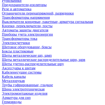
Рубильники
Предохранители,изоляторы
Реле и автоматика
Ограничители перенапряжений, разрядники
Трансформаторы напряжения
Выключатели концевые, пакетные, арматура сигнальная
Кнопки, переключатели, посты
Автоматы защиты двигателя
Приборы учета электроэнергии
Трансформаторы тока
Электросчетчики
Щитовое оборудование, боксы
Боксы пластиковые
Щиты металлические щп, щмп
Щиты металлические распределительные щрн, щрв
Щиты учетно-распределительные щру
Аксессуары к щитам
Кабеленесущие системы
Кабель каналы
Металлорукав
Трубы гофрированные, гладкие
Шина электротехническая
Электромонтажные изделия
Арматура для сип
Гермовводы