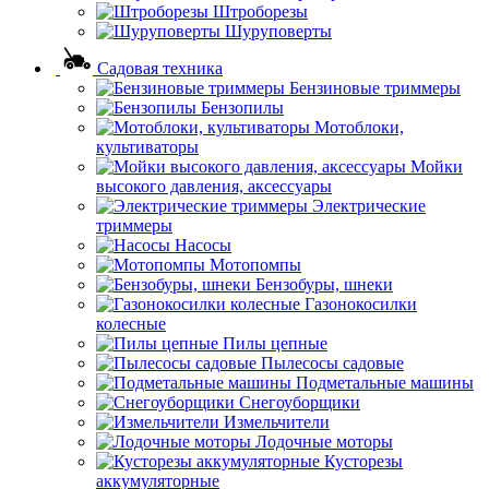
Штроборезы
Шуруповерты
Садовая техника
Бензиновые триммеры
Бензопилы
Мотоблоки,
культиваторы
Мойки
высокого давления, аксессуары
Электрические
триммеры
Насосы
Мотопомпы
Бензобуры, шнеки
Газонокосилки
колесные
Пилы цепные
Пылесосы садовые
Подметальные машины
Снегоуборщики
Измельчители
Лодочные моторы
Кусторезы
аккумуляторные