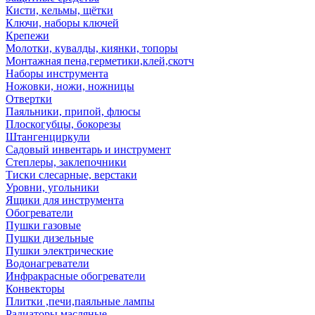
Кисти, кельмы, щётки
Ключи, наборы ключей
Крепежи
Молотки, кувалды, киянки, топоры
Монтажная пена,герметики,клей,скотч
Наборы инструмента
Ножовки, ножи, ножницы
Отвертки
Паяльники, припой, флюсы
Плоскогубцы, бокорезы
Штангенциркули
Садовый инвентарь и инструмент
Степлеры, заклепочники
Тиски слесарные, верстаки
Уровни, угольники
Ящики для инструмента
Обогреватели
Пушки газовые
Пушки дизельные
Пушки электрические
Водонагреватели
Инфракрасные обогреватели
Конвекторы
Плитки ,печи,паяльные лампы
Радиаторы масляные