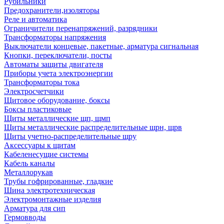
Рубильники
Предохранители,изоляторы
Реле и автоматика
Ограничители перенапряжений, разрядники
Трансформаторы напряжения
Выключатели концевые, пакетные, арматура сигнальная
Кнопки, переключатели, посты
Автоматы защиты двигателя
Приборы учета электроэнергии
Трансформаторы тока
Электросчетчики
Щитовое оборудование, боксы
Боксы пластиковые
Щиты металлические щп, щмп
Щиты металлические распределительные щрн, щрв
Щиты учетно-распределительные щру
Аксессуары к щитам
Кабеленесущие системы
Кабель каналы
Металлорукав
Трубы гофрированные, гладкие
Шина электротехническая
Электромонтажные изделия
Арматура для сип
Гермовводы