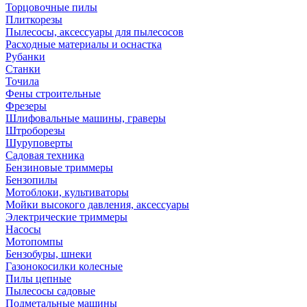
Торцовочные пилы
Плиткорезы
Пылесосы, аксессуары для пылесосов
Расходные материалы и оснастка
Рубанки
Станки
Точила
Фены строительные
Фрезеры
Шлифовальные машины, граверы
Штроборезы
Шуруповерты
Садовая техника
Бензиновые триммеры
Бензопилы
Мотоблоки, культиваторы
Мойки высокого давления, аксессуары
Электрические триммеры
Насосы
Мотопомпы
Бензобуры, шнеки
Газонокосилки колесные
Пилы цепные
Пылесосы садовые
Подметальные машины