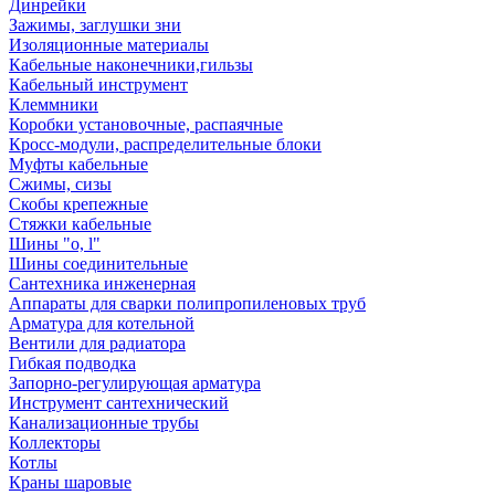
Динрейки
Зажимы, заглушки зни
Изоляционные материалы
Кабельные наконечники,гильзы
Кабельный инструмент
Клеммники
Коробки установочные, распаячные
Кросс-модули, распределительные блоки
Муфты кабельные
Сжимы, сизы
Скобы крепежные
Стяжки кабельные
Шины "o, l"
Шины соединительные
Сантехника инженерная
Аппараты для сварки полипропиленовых труб
Арматура для котельной
Вентили для радиатора
Гибкая подводка
Запорно-регулирующая арматура
Инструмент сантехнический
Канализационные трубы
Коллекторы
Котлы
Краны шаровые