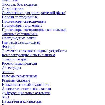
Лампочки
Люстры, бра, подвесы
Светильники
Светильники для роста растений (фито)
Панели светодиодные
Прожекторы светодиодные
Прожекторы галогенные
Прожекторы светодиодные консольные
Уличные светильники
Светодиодные ленты
Гирлянда светодиодная
Фонари
Элементы питания.зарядные устройства
Комплектующие к светильникам
Электротовары
Розетки,выключатели
Аксессуары
Звонки
Разъемы герметичные
Разъемы силовые
Низковольтное оборудование
Автоматические выключатели
Дифференциальные автоматы
УЗО
Пускатели и контакторы