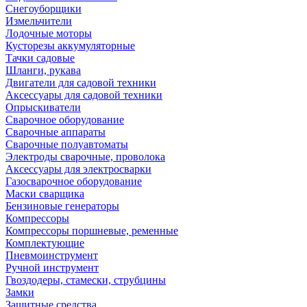
Снегоуборщики
Измельчители
Лодочные моторы
Кусторезы аккумуляторные
Тачки садовые
Шланги, рукава
Двигатели для садовой техники
Аксессуары для садовой техники
Опрыскиватели
Сварочное оборудование
Сварочные аппараты
Сварочные полуавтоматы
Электроды сварочные, проволока
Аксессуары для электросварки
Газосварочное оборудование
Маски сварщика
Бензиновые генераторы
Компрессоры
Компрессоры поршневые, ременные
Комплектующие
Пневмоинструмент
Ручной инструмент
Гвоздодеры, стамески, струбцины
Замки
Защитные средства