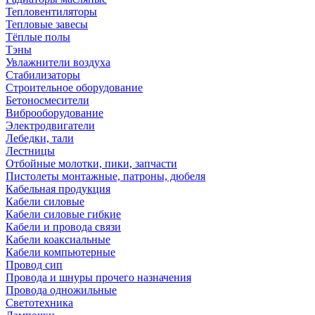
Тепловентиляторы
Тепловые завесы
Тёплые полы
Тэны
Увлажнители воздуха
Стабилизаторы
Строительное оборудование
Бетоносмесители
Виброоборудование
Электродвигатели
Лебедки, тали
Лестницы
Отбойные молотки, пики, запчасти
Пистолеты монтажные, патроны, дюбеля
Кабельная продукция
Кабели силовые
Кабели силовые гибкие
Кабели и провода связи
Кабели коаксиальные
Кабели компьютерные
Провод сип
Провода и шнуры прочего назначения
Провода одножильные
Светотехника