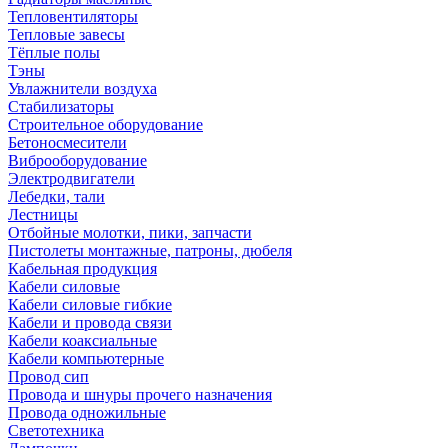
Тепловентиляторы
Тепловые завесы
Тёплые полы
Тэны
Увлажнители воздуха
Стабилизаторы
Строительное оборудование
Бетоносмесители
Виброоборудование
Электродвигатели
Лебедки, тали
Лестницы
Отбойные молотки, пики, запчасти
Пистолеты монтажные, патроны, дюбеля
Кабельная продукция
Кабели силовые
Кабели силовые гибкие
Кабели и провода связи
Кабели коаксиальные
Кабели компьютерные
Провод сип
Провода и шнуры прочего назначения
Провода одножильные
Светотехника