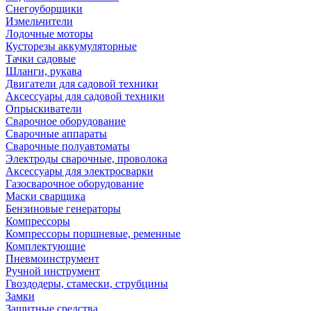
Снегоуборщики
Измельчители
Лодочные моторы
Кусторезы аккумуляторные
Тачки садовые
Шланги, рукава
Двигатели для садовой техники
Аксессуары для садовой техники
Опрыскиватели
Сварочное оборудование
Сварочные аппараты
Сварочные полуавтоматы
Электроды сварочные, проволока
Аксессуары для электросварки
Газосварочное оборудование
Маски сварщика
Бензиновые генераторы
Компрессоры
Компрессоры поршневые, ременные
Комплектующие
Пневмоинструмент
Ручной инструмент
Гвоздодеры, стамески, струбцины
Замки
Защитные средства