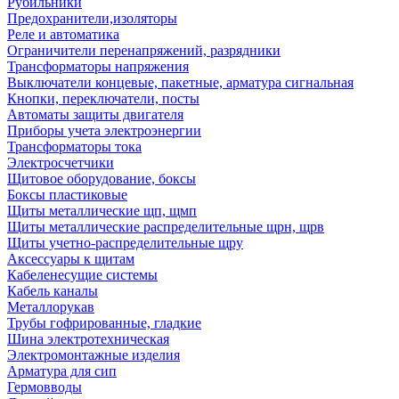
Рубильники
Предохранители,изоляторы
Реле и автоматика
Ограничители перенапряжений, разрядники
Трансформаторы напряжения
Выключатели концевые, пакетные, арматура сигнальная
Кнопки, переключатели, посты
Автоматы защиты двигателя
Приборы учета электроэнергии
Трансформаторы тока
Электросчетчики
Щитовое оборудование, боксы
Боксы пластиковые
Щиты металлические щп, щмп
Щиты металлические распределительные щрн, щрв
Щиты учетно-распределительные щру
Аксессуары к щитам
Кабеленесущие системы
Кабель каналы
Металлорукав
Трубы гофрированные, гладкие
Шина электротехническая
Электромонтажные изделия
Арматура для сип
Гермовводы