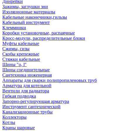
Динрейки
Зажимы, заглушки зни
Изоляционные материалы
Кабельные наконечники,гильзы
Кабельный инструмент
Клеммники
Коробки установочные, распаячные
Кросс-модули, распределительные блоки
Муфты кабельные
Сжимы, сизы
Скобы крепежные
Стяжки кабельные
Шины "o, l"
Шины соединительные
Сантехника инженерная
Аппараты для сварки полипропиленовых труб
Арматура для котельной
Вентили для радиатора
Гибкая подводка
Запорно-регулирующая арматура
Инструмент сантехнический
Канализационные трубы
Коллекторы
Котлы
Краны шаровые