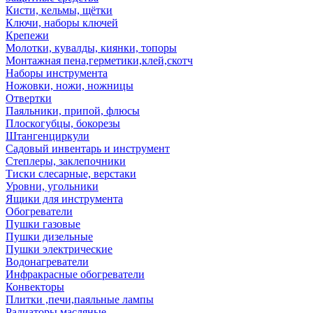
Кисти, кельмы, щётки
Ключи, наборы ключей
Крепежи
Молотки, кувалды, киянки, топоры
Монтажная пена,герметики,клей,скотч
Наборы инструмента
Ножовки, ножи, ножницы
Отвертки
Паяльники, припой, флюсы
Плоскогубцы, бокорезы
Штангенциркули
Садовый инвентарь и инструмент
Степлеры, заклепочники
Тиски слесарные, верстаки
Уровни, угольники
Ящики для инструмента
Обогреватели
Пушки газовые
Пушки дизельные
Пушки электрические
Водонагреватели
Инфракрасные обогреватели
Конвекторы
Плитки ,печи,паяльные лампы
Радиаторы масляные