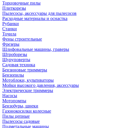
Торцовочные пилы
Плиткорезы
Пылесосы, аксессуары для пылесосов
Расходные материалы и оснастка
Рубанки
Станки
Точила
Фены строительные
Фрезеры
Шлифовальные машины, граверы
Штроборезы
Шуруповерты
Садовая техника
Бензиновые триммеры
Бензопилы
Мотоблоки, культиваторы
Мойки высокого давления, аксессуары
Электрические триммеры
Насосы
Мотопомпы
Бензобуры, шнеки
Газонокосилки колесные
Пилы цепные
Пылесосы садовые
Подметальные машины