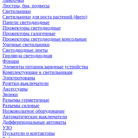
Лампочки
Люстры, бра, подвесы
Светильники
Светильники для роста растений (фито)
Панели светодиодные
Прожекторы светодиодные
Прожекторы галогенные
Прожекторы светодиодные консольные
Уличные светильники
Светодиодные ленты
Гирлянда светодиодная
Фонари
Элементы питания.зарядные устройства
Комплектующие к светильникам
Электротовары
Розетки,выключатели
Аксессуары
Звонки
Разъемы герметичные
Разъемы силовые
Низковольтное оборудование
Автоматические выключатели
Дифференциальные автоматы
УЗО
Пускатели и контакторы