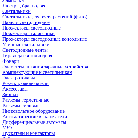
Лампочки
Люстры, бра, подвесы
Светильники
Светильники для роста растений (фито)
Панели светодиодные
Прожекторы светодиодные
Прожекторы галогенные
Прожекторы светодиодные консольные
Уличные светильники
Светодиодные ленты
Гирлянда светодиодная
Фонари
Элементы питания.зарядные устройства
Комплектующие к светильникам
Электротовары
Розетки,выключатели
Аксессуары
Звонки
Разъемы герметичные
Разъемы силовые
Низковольтное оборудование
Автоматические выключатели
Дифференциальные автоматы
УЗО
Пускатели и контакторы