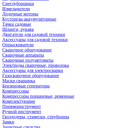
Снегоуборщики
Измельчители
Лодочные моторы
Кусторезы аккумуляторные
Тачки садовые
Шланги, рукава
Двигатели для садовой техники
Аксессуары для садовой техники
Опрыскиватели
Сварочное оборудование
Сварочные аппараты
Сварочные полуавтоматы
Электроды сварочные, проволока
Аксессуары для электросварки
Газосварочное оборудование
Маски сварщика
Бензиновые генераторы
Компрессоры
Компрессоры поршневые, ременные
Комплектующие
Пневмоинструмент
Ручной инструмент
Гвоздодеры, стамески, струбцины
Замки
Защитные средства