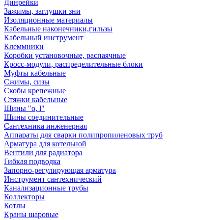
Динрейки
Зажимы, заглушки зни
Изоляционные материалы
Кабельные наконечники,гильзы
Кабельный инструмент
Клеммники
Коробки установочные, распаячные
Кросс-модули, распределительные блоки
Муфты кабельные
Сжимы, сизы
Скобы крепежные
Стяжки кабельные
Шины "o, l"
Шины соединительные
Сантехника инженерная
Аппараты для сварки полипропиленовых труб
Арматура для котельной
Вентили для радиатора
Гибкая подводка
Запорно-регулирующая арматура
Инструмент сантехнический
Канализационные трубы
Коллекторы
Котлы
Краны шаровые