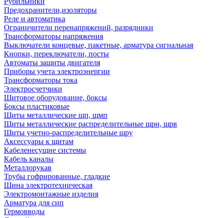
Рубильники
Предохранители,изоляторы
Реле и автоматика
Ограничители перенапряжений, разрядники
Трансформаторы напряжения
Выключатели концевые, пакетные, арматура сигнальная
Кнопки, переключатели, посты
Автоматы защиты двигателя
Приборы учета электроэнергии
Трансформаторы тока
Электросчетчики
Щитовое оборудование, боксы
Боксы пластиковые
Щиты металлические щп, щмп
Щиты металлические распределительные щрн, щрв
Щиты учетно-распределительные щру
Аксессуары к щитам
Кабеленесущие системы
Кабель каналы
Металлорукав
Трубы гофрированные, гладкие
Шина электротехническая
Электромонтажные изделия
Арматура для сип
Гермовводы