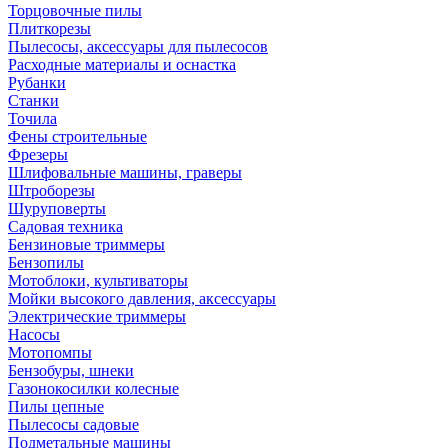
Торцовочные пилы
Плиткорезы
Пылесосы, аксессуары для пылесосов
Расходные материалы и оснастка
Рубанки
Станки
Точила
Фены строительные
Фрезеры
Шлифовальные машины, граверы
Штроборезы
Шуруповерты
Садовая техника
Бензиновые триммеры
Бензопилы
Мотоблоки, культиваторы
Мойки высокого давления, аксессуары
Электрические триммеры
Насосы
Мотопомпы
Бензобуры, шнеки
Газонокосилки колесные
Пилы цепные
Пылесосы садовые
Подметальные машины