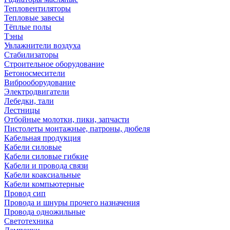
Тепловентиляторы
Тепловые завесы
Тёплые полы
Тэны
Увлажнители воздуха
Стабилизаторы
Строительное оборудование
Бетоносмесители
Виброоборудование
Электродвигатели
Лебедки, тали
Лестницы
Отбойные молотки, пики, запчасти
Пистолеты монтажные, патроны, дюбеля
Кабельная продукция
Кабели силовые
Кабели силовые гибкие
Кабели и провода связи
Кабели коаксиальные
Кабели компьютерные
Провод сип
Провода и шнуры прочего назначения
Провода одножильные
Светотехника