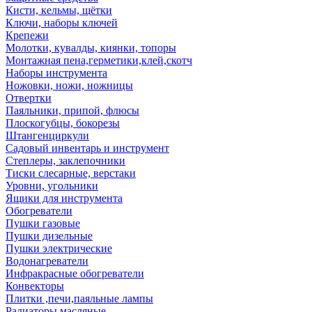
Кисти, кельмы, щётки
Ключи, наборы ключей
Крепежи
Молотки, кувалды, киянки, топоры
Монтажная пена,герметики,клей,скотч
Наборы инструмента
Ножовки, ножи, ножницы
Отвертки
Паяльники, припой, флюсы
Плоскогубцы, бокорезы
Штангенциркули
Садовый инвентарь и инструмент
Степлеры, заклепочники
Тиски слесарные, верстаки
Уровни, угольники
Ящики для инструмента
Обогреватели
Пушки газовые
Пушки дизельные
Пушки электрические
Водонагреватели
Инфракрасные обогреватели
Конвекторы
Плитки ,печи,паяльные лампы
Радиаторы масляные